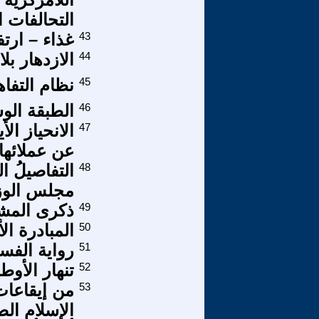
التحالفات ا
43
غذاء – ارتف
44
الازدهار بل
45
نظام التفاهة (3) الملاذات
46
الطبقة الو
47
الانحياز ا
عن عملائها
48
التفاصيلُ ا
مجلس الوزر
49
ذكرى المش
50
المبادرة ال
51
رواية الفس
52
تنهار الأو
53
من إيقاعات
الإسلام ال