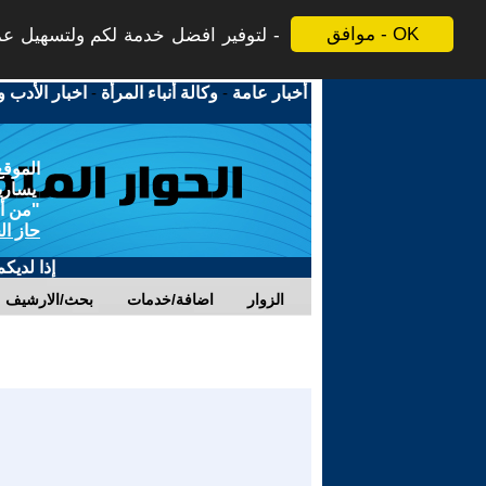
موافق - OK
لتوفير افضل خدمة لكم ولتسهيل عملي
أخبار عامة
-
وكالة أنباء المرأة
-
اخبار الأدب و
الموقع
يسارية
"من أج
حاز ال
إذا لديك
الزوار
اضافة/خدمات
بحث/الارشيف