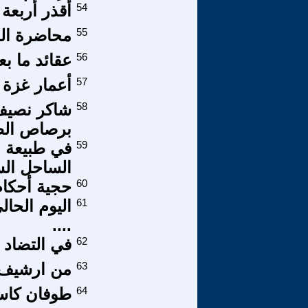
54
أقذر أربعة 
55
محاضرة الد
56
عقائد ما بع
57
أعمار غزة ب
58
شاكر نصيف 
برصاص الط
59
في طبيعة ا
الساحل ال
60
حجية أحكام
61
اليوم الحال
....
62
في التضاد ب
63
من ارشيف ا
64
طوفان كاسح