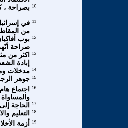
10
بصراحة ، ك
11
في إسرائيل
من المقاط
12
صراحة أنّهم
13
اكثر من مئ
إبادة الشع
14
مدخلات ومخ
15
جوهر الرجول
16
اجتماع هام
والمساواة 
17
الحاجة إلى
18
التعليم وا
19
أزمة الأخل