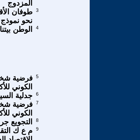
المزدوج
3
نحو نموذج -
4
الوطن بيتنا
5
فرضية شخصية
الكوني للأك
6
جدلية السيد
7
فرضية شخصية
الكوني للأ
8
التجويع جر
9
الاقتصاد ال