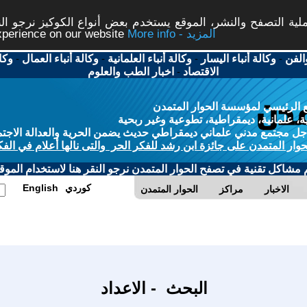
ة التصفح والنشر، الموقع يستخدم بعض أنواع الكوكيز نرجو النق
More info - المزيد
experience on our website
الفن
-
وكالة أنباء اليسار
-
وكالة أنباء العلمانية
-
وكالة أنباء العمال
-
وكا
الاقتصاد
-
اخبار الطب والعلوم
 الرئيسي لمؤسسة الحوار المتمدن
، علمانية، ديمقراطية، تطوعية وغير ربحية
ل مجتمع مدني علماني ديمقراطي حديث يضمن الحرية والعدالة الاجتم
حوار المتمدن على جائزة ابن رشد للفكر الحر والتى نالها أعلام في الفك
م مشاكل تقنية في تصفح الحوار المتمدن نرجو النقر هنا لاستخدام الموقع
كوردي
English
الاخبار
مراكز
الحوار المتمدن
البحث - الاعداد