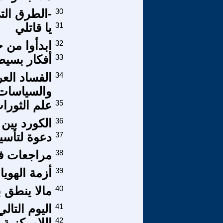
30
-الطرق الت
31
يا قاتلي
32
ابدأوا من 
33
أفكار بسيطةٌ
34
الفساد العر
والسياسات 
35
علم الثورات
36
الكورد بين 
37
دعوة لتأسي
38
مراجعات في
39
أزمة الهويا
40
مالا ينطق ب
41
اليوم التال
42
اللامركزية