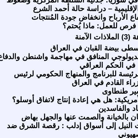
لإقليمية – دراسة حالة أحمد الشرع
اع الأرباح وانخفاض جودة المُنتجات
ا فرص للعمل: ماذا يُحتم؟
 الآمنة
سطى بيضة القبان في العراق
لأيديولوجي المنافق في مهاجمة واشنطن والدفاع
 في الحكم العراقي
لرئيسة للبرنامج والمنهاج الحكومي لرئيس
اء القادم في العراق
ير طنطاوى
أمريكية: هل هي إعادة إنتاج لاتفاق أوسلو؟
اد والفاسدين
طان بالخيانة والصمت عنها والجهل بهاض
 النيل إلى أسواق إدلب : رقصة الشرق ضد
صهيوني