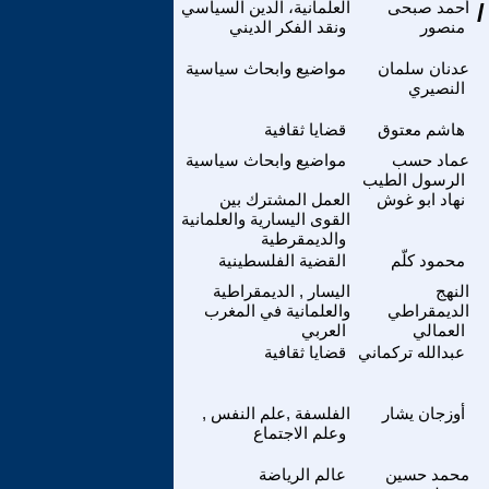
 في كتاب ( تلبيس إبليس ) لإبن الجوزى (5 /
أحمد صبحى
العلمانية، الدين السياسي
منصور
ونقد الفكر الديني
عدنان سلمان
مواضيع وابحاث سياسية
النصيري
هاشم معتوق
قضايا ثقافية
عماد حسب
مواضيع وابحاث سياسية
الرسول الطيب
نهاد ابو غوش
العمل المشترك بين
القوى اليسارية والعلمانية
والديمقرطية
محمود كلّم
القضية الفلسطينية
النهج
اليسار , الديمقراطية
الديمقراطي
والعلمانية في المغرب
العمالي
العربي
عبدالله تركماني
قضايا ثقافية
أوزجان يشار
الفلسفة ,علم النفس ,
وعلم الاجتماع
محمد حسين
عالم الرياضة