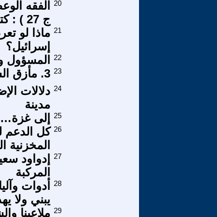
20
ج 27 ) : كتاب ( الفقه الوعظى )
21
ماذا لو تعر
إسرائيل؟
22
المسؤول و
23
3. مأزق السلام الليبرالي
24
مدينة
25
إلى غزة… و
26
كل الدعم ل
المخزنية ال
27
المركبة
28
أدوات وآليا
يبني ولا يه
29
ملاعبنا وا