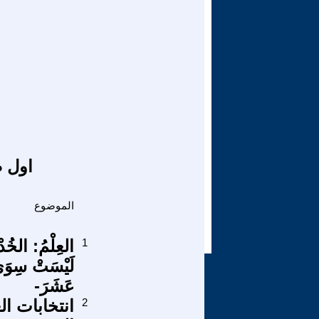
اول ص
الموضوع
1
العِلْمُ: الخُدْ
لَيْسَتْ سِوَى
عَشَرَ-
2
انتخابات ا