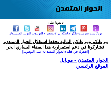
تابعونا على:
بودكاست
بنترست
تيلكرام
لينكدإن
الانستغرام
اليوتيوب
التويتر
الفيسبوك
تبرعاتكم وتبرعاتكن المالية تحفظ استقلال الحوار المتمدن،
فشاركونا في دعم استمرارية هذا الفضاء اليساري الحر
[اشترك في قناة ‫«الحوار المتمدن» على اليوتيوب]
الحوار المتمدن - موبايل
الموقع الرئيسي