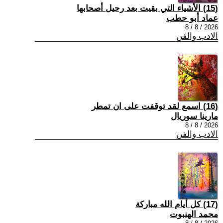
(15) الأشياء التي بقيت بعد رحيل أصحابها
عماد أبو حطب
2026 / 8 / 8
الادب والفن
(16) اسمع لقد توقفت على ان تمطر
مارينا سوريال
2026 / 8 / 8
الادب والفن
(17) كل أيام الله مباركة
محمد الهنبوت