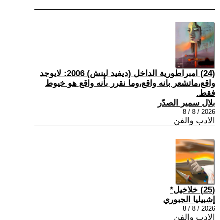
(24) امبراطورية الداخل (ديفيد لينش) 2006: لايوجد
واقع،ماتشعر بانه واقع،وما نقرر بأنه واقع هو خيوط
فقط.
بلال سمير الصدّر
2026 / 8 / 8
الادب والفن
(25) خلاخيل*
إشبيليا الجبوري
2026 / 8 / 8
الادب والفن