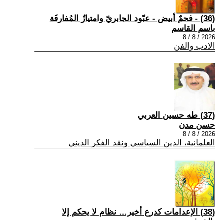
(36) - فحمٌ أبيض - عبّود الجابريّ وامتيازُ المُفارقَة
باسم القاسم
2026 / 8 / 8
الادب والفن
(37) طه حسين العربي
حسن مدن
2026 / 8 / 8
العلمانية، الدين السياسي ونقد الفكر الديني
(38) الإعدامات كدرع أخير… نظام لا يحكم إلا