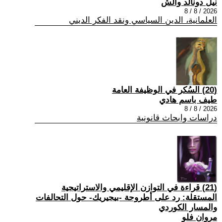
نيل دونالد والش
2026 / 8 / 8
العلمانية، الدين السياسي ونقد الفكر الديني
(20) السُكر في الوظيفة العامة
طيف باسم هادي
2026 / 8 / 8
دراسات وابحاث قانونية
(21) قراءة في التوازن الإقليمي والاستراتيجية
المستقلة: رد على أطروحة -بيجيريك- حول التحالفات
والمسار الكوردي
مروان فلو