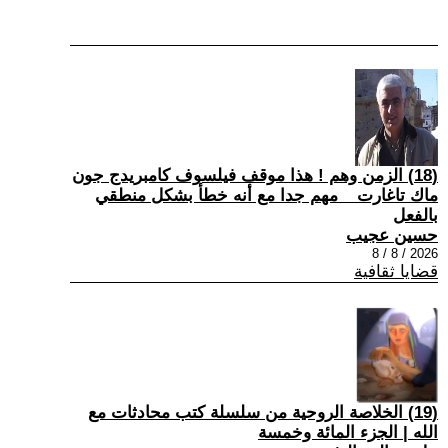
(18) الزمن وهم ! هذا موقف فيلسوف كامبريدج جون
ماك تاغارت _ مهم جدا مع أنه خطأ بشكل منطقي
بالفعل
حسين عجيب
2026 / 8 / 8
قضايا ثقافية
(19) الخلاصة الروحية من سلسلة كتب محادثات مع
الله | الجزء المائة وخمسة