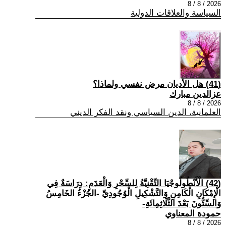
2026 / 8 / 8
السياسة والعلاقات الدولية
(41) هل الأديان مرض نفسي ولماذا؟
عزالدين مبارك
2026 / 8 / 8
العلمانية، الدين السياسي ونقد الفكر الديني
(42) الْأَنْطُولُوجْيَا التِّقْنِيَّةُ لِلسِّحْرِ وَالْعَدَمِ: دِرَاسَةٌ فِي
الْإِمْكَانِ الْكَامِنِ وَالتَّشْكِيلِ الْوُجُودِيِّ -الجُزْءُ الخَامِسُ
وَالسِّتُّونَ بَعْدَ الثَّلَاثِمِائَةِ-
حمودة المعناوي
2026 / 8 / 8