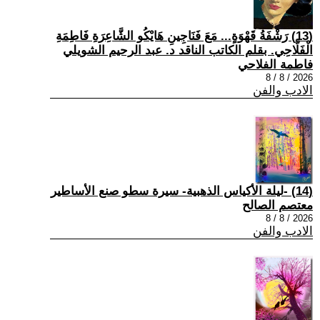
(13) رَشْفَةُ قَهْوَةٍ... مَعَ فَنَاجِينِ هَايْكُو الشَّاعِرَةِ فَاطِمَةِ
الْفَلَّاحِي. بقلم الكاتب الناقد د. عبد الرحيم الشويلي
فاطمة الفلاحي
2026 / 8 / 8
الادب والفن
(14) -ليلة الأكياس الذهبية- سيرة سطو صنع الأساطير
معتصم الصالح
2026 / 8 / 8
الادب والفن