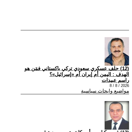
(12) حلف عسكري سعودي تركي باكستاني فمَن هو
الهدف : اليمن أم إيران أم «إسرائيل»؟
راسم عبيدات
2026 / 8 / 8
مواضيع وابحاث سياسية