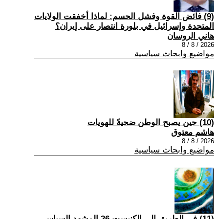
(9) فائض القوة وفشل الحسم: لماذا أخفقت الولايات
المتحدة وإسرائيل في بلورة انتصار على إيران؟
هاني الروسان
2026 / 8 / 8
مواضيع وابحاث سياسية
(10) حين يصبح الوطن ضحيةً للهويات
هاشم معتوق
2026 / 8 / 8
مواضيع وابحاث سياسية
(11) في الطريق إلى الكنيست 26 المشهد السياسي