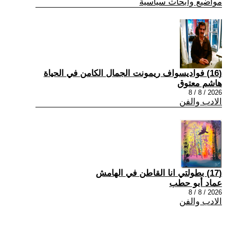
مواضيع وابحاث سياسية
(16) فواديسواف ريمونت الجمال الكامن في الحياة
هاشم معتوق
2026 / 8 / 8
الادب والفن
(17) بطولتي انا القاطن في الهامش
عماد أبو حطب
2026 / 8 / 8
الادب والفن