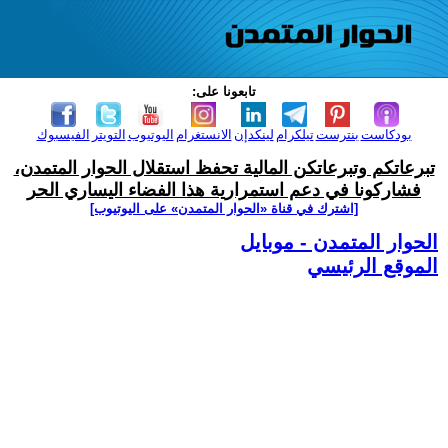
تابعونا على:
بودكاست
بنترست
تيلكرام
لينكدإن
الانستغرام
اليوتيوب
التويتر
الفيسبوك
تبرعاتكم وتبرعاتكن المالية تحفظ استقلال الحوار المتمدن،
فشاركونا في دعم استمرارية هذا الفضاء اليساري الحر
[اشترك في قناة ‫«الحوار المتمدن» على اليوتيوب]
الحوار المتمدن - موبايل
الموقع الرئيسي