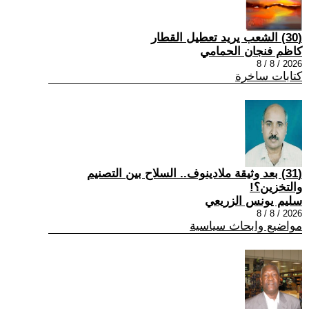
(30) الشعب يريد تعطيل القطار
كاظم فنجان الحمامي
2026 / 8 / 8
كتابات ساخرة
(31) بعد وثيقة ملادينوف.. السلاح بين التصنيم
والتخزين؟!
سليم يونس الزريعي
2026 / 8 / 8
مواضيع وابحاث سياسية