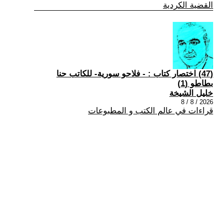
القضية الكردية
(47) اختصار كتاب : - فلاحو سورية- للكاتب حنا
بطاطو (1)
خليل الشيخة
2026 / 8 / 8
قراءات في عالم الكتب و المطبوعات