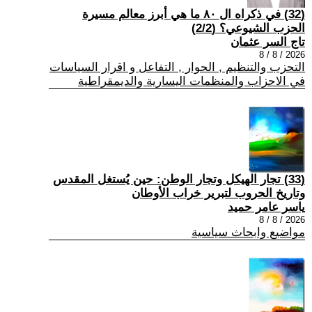
(32) في ذكراه ال ٨٠ ما هي أبرز معالم مسيرة
الحزب الشيوعي؟ (2/2)
تاج السر عثمان
2026 / 8 / 8
التحزب والتنظيم , الحوار , التفاعل و اقرار السياسات
في الاحزاب والمنظمات اليسارية والديمقراطية
(33) تجار الهيكل وتجار الوطن: حين يُستغل المقدس
وتاريخ الحروب لتبرير خراب الأوطان
ياسر عامر حميد
2026 / 8 / 8
مواضيع وابحاث سياسية