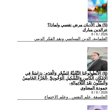
(5) هل الأديان مرض نفسي ولماذا؟
عزالدين مبارك
2026 / 8 / 8
العلمانية، الدين السياسي ونقد الفكر الديني
(6) الْأَنْطُولُوجْيَا التِّقْنِيَّةُ لِلسِّحْرِ وَالْعَدَمِ: دِرَاسَةٌ فِي
الْإِمْكَانِ الْكَامِنِ وَالتَّشْكِيلِ الْوُجُودِيِّ -الجُزْءُ الخَامِسُ
وَالسِّتُّونَ بَعْدَ الثَّلَاثِمِائَةِ-
حمودة المعناوي
2026 / 8 / 8
الفلسفة ,علم النفس , وعلم الاجتماع