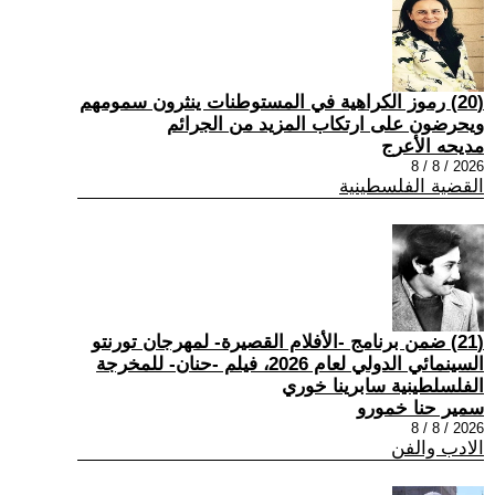
(20) رموز الكراهية في المستوطنات ينثرون سمومهم
ويحرضون على ارتكاب المزيد من الجرائم
مديحه الأعرج
2026 / 8 / 8
القضية الفلسطينية
(21) ضمن برنامج -الأفلام القصيرة- لمهرجان تورنتو
السينمائي الدولي لعام 2026، فيلم -حنان- للمخرجة
الفلسلطينية سابرينا خوري
سمير حنا خمورو
2026 / 8 / 8
الادب والفن