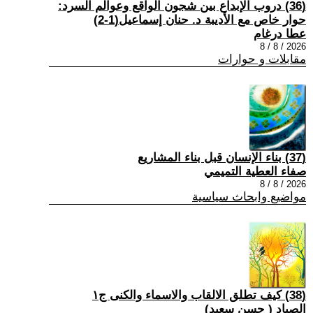
(36) دروب الإبداع بين شجون الواقع وعوالم السرد:
حوار خاص مع الأديبة د. حنان إسماعيل(1-2)
عطا درغام
2026 / 8 / 8
مقابلات و حوارات
(37) بناء الإنسان قبل بناء المشاريع
صفاء العطية التميمي
2026 / 8 / 8
مواضيع وابحاث سياسية
(38) كيف تطلق الالقاب والاسماء والكنى ج١
الصياد ‏( حسن سعيد‏)