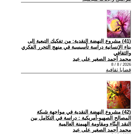
(41) مشروع النهضة النقدية: من تفكيك التبعية إلى
بناء الإنسانية دراسة تأسيسية في منهج التحرر الفكري
والثقافي
محمد أحمد الصغير على عيد
2026 / 8 / 8
قضايا ثقافية
(42) مشروع النهضة النقدية في مواجهة شبكة
المصالح الصهيو-أمريكية : دراسة في التكامل بين
النقد البنّاء ومقاومة الهيمنة العالمية
محمد أحمد الصغير على عيد