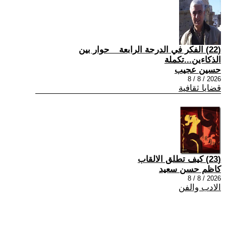
(22) الفكر في الدرجة الرابعة _ حوار بين
الذكاءين...تكملة
حسين عجيب
2026 / 8 / 8
قضايا ثقافية
(23) كيف تطلق الالقاب
كاظم حسن سعيد
2026 / 8 / 8
الادب والفن