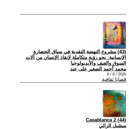
(43) مشروع النهضة النقدية في سياق الحضارة
الإنسانية: نحو رؤية متكاملة لإنقاذ الإنسان من آلات
السوق والعنف والأيديولوجيا
محمد أحمد الصغير على عيد
2026 / 8 / 8
قضايا ثقافية
(44) Casablanca 2
ميشيل الرائي