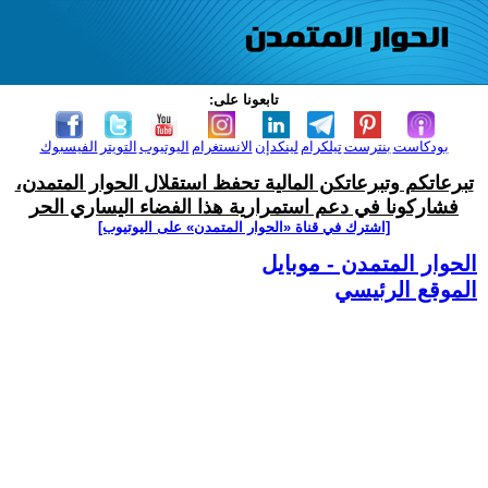
تابعونا على:
بودكاست
بنترست
تيلكرام
لينكدإن
الانستغرام
اليوتيوب
التويتر
الفيسبوك
تبرعاتكم وتبرعاتكن المالية تحفظ استقلال الحوار المتمدن،
فشاركونا في دعم استمرارية هذا الفضاء اليساري الحر
[اشترك في قناة ‫«الحوار المتمدن» على اليوتيوب]
الحوار المتمدن - موبايل
الموقع الرئيسي