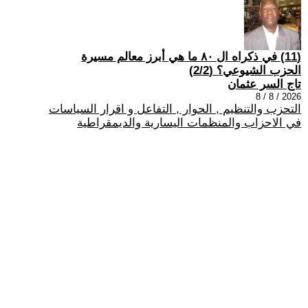
(11) في ذكراه ال ٨٠ ما هي أبرز معالم مسيرة
الحزب الشيوعي؟ (2/2)
تاج السر عثمان
2026 / 8 / 8
التحزب والتنظيم , الحوار , التفاعل و اقرار السياسات
في الاحزاب والمنظمات اليسارية والديمقراطية