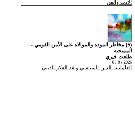
الادب والفن
(5) مخاطر المودة والموالاة على الأمن القومي -
الممتحنة
طلعت خيري
2026 / 8 / 8
العلمانية، الدين السياسي ونقد الفكر الديني