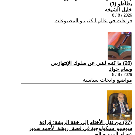
بطاطو (1)
خليل الشيخة
2026 / 8 / 8
قراءات في عالم الكتب و المطبوعات
(26) ما كتبه لينين عن سلوك الإنتهازيين
وسام جواد
2026 / 8 / 8
مواضيع وابحاث سياسية
(27) من ثقل الأختام إلى خفة الريشة: قراءة
سوسيو–سيكولوجية في قصة -ريشة- لأحمد سمير
عصام الدين صالح