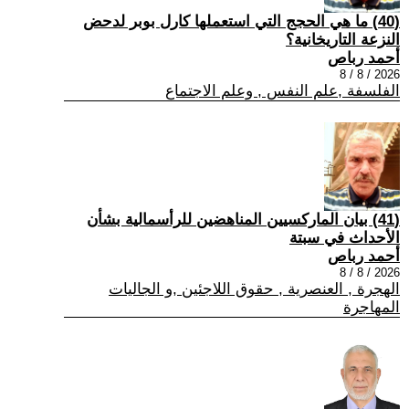
(40) ما هي الحجج التي استعملها كارل بوبر لدحض
النزعة التاريخانية؟
أحمد رباص
2026 / 8 / 8
الفلسفة ,علم النفس , وعلم الاجتماع
(41) بيان الماركسيين المناهضين للرأسمالية بشأن
الأحداث في سبتة
أحمد رباص
2026 / 8 / 8
الهجرة , العنصرية , حقوق اللاجئين ,و الجاليات
المهاجرة