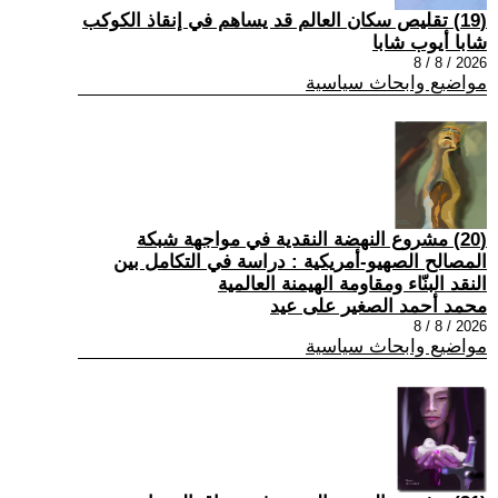
(19) تقليص سكان العالم قد يساهم في إنقاذ الكوكب
شابا أيوب شابا
2026 / 8 / 8
مواضيع وابحاث سياسية
(20) مشروع النهضة النقدية في مواجهة شبكة
المصالح الصهيو-أمريكية : دراسة في التكامل بين
النقد البنّاء ومقاومة الهيمنة العالمية
محمد أحمد الصغير على عيد
2026 / 8 / 8
مواضيع وابحاث سياسية