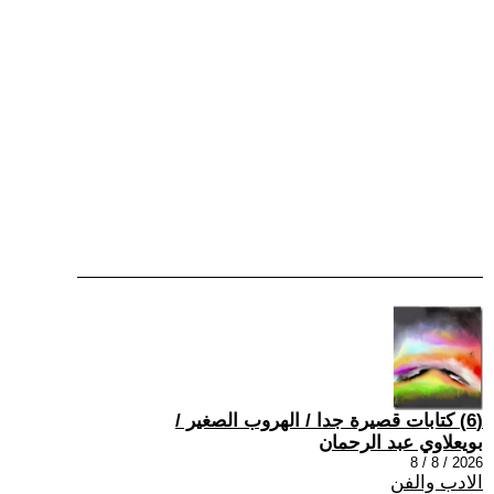
(6) كتابات قصيرة جدا / الهروب الصغير /
بويعلاوي عبد الرحمان
2026 / 8 / 8
الادب والفن