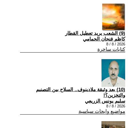
(9) الشعب يريد تعطيل القطار
كاظم فنجان الحمامي
2026 / 8 / 8
كتابات ساخرة
(10) بعد وثيقة ملادينوف.. السلاح بين التصنيم
والتخزين؟!
سليم يونس الزريعي
2026 / 8 / 8
مواضيع وابحاث سياسية