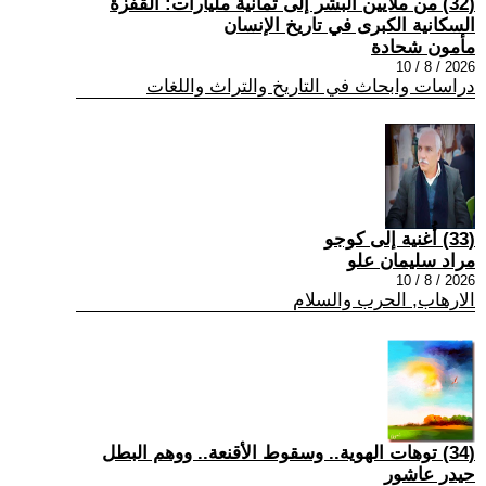
(32) من ملايين البشر إلى ثمانية مليارات: القفزة
السكانية الكبرى في تاريخ الإنسان
مأمون شحادة
2026 / 8 / 10
دراسات وابحاث في التاريخ والتراث واللغات
(33) أُغنية إلى كوجو
مراد سليمان علو
2026 / 8 / 10
الارهاب, الحرب والسلام
(34) توهات الهوية.. وسقوط الأقنعة.. ووهم البطل
حيدر عاشور