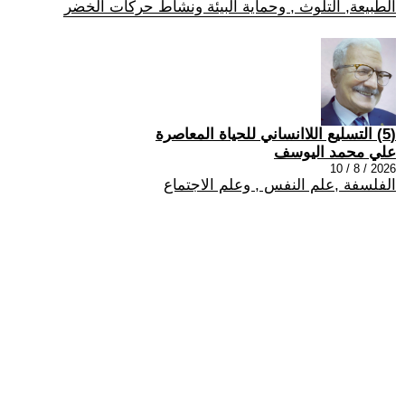
الطبيعة, التلوث , وحماية البيئة ونشاط حركات الخضر
(5) التسليع اللاانساني للحياة المعاصرة
علي محمد اليوسف
2026 / 8 / 10
الفلسفة ,علم النفس , وعلم الاجتماع