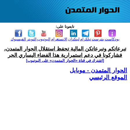
تابعونا على:
بودكاست
بنترست
تيلكرام
لينكدإن
الانستغرام
اليوتيوب
التويتر
الفيسبوك
تبرعاتكم وتبرعاتكن المالية تحفظ استقلال الحوار المتمدن،
فشاركونا في دعم استمرارية هذا الفضاء اليساري الحر
[اشترك في قناة ‫«الحوار المتمدن» على اليوتيوب]
الحوار المتمدن - موبايل
الموقع الرئيسي