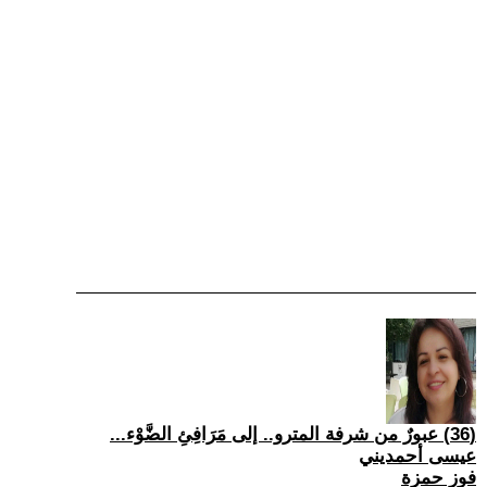
(36) عبورٌ من شرفة المترو.. إلى مَرَافِئِ الضَّوْء...
عيسى أحمديني
فوز حمزة