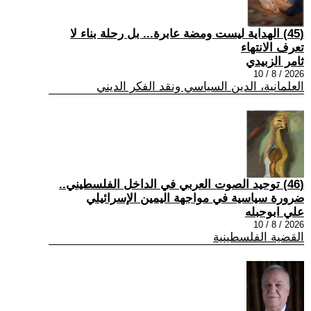
(45) الهداية ليست ومضة عابرة... بل رحلة بناء لا
تعرف الانتهاء
ثامر الزبيدي
2026 / 8 / 10
العلمانية، الدين السياسي ونقد الفكر الديني
(46) توحيد الصوت العربي في الداخل الفلسطيني..
ضرورة سياسية في مواجهة اليمين الإسرائيلي
علي ابوحبله
2026 / 8 / 10
القضية الفلسطينية