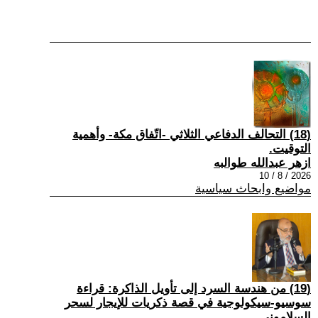
(18) التحالف الدفاعي الثلاثي -اتّفاق مكة- وأهمية
التوقيت.
ازهر عبدالله طوالبه
2026 / 8 / 10
مواضيع وابحاث سياسية
(19) من هندسة السرد إلى تأويل الذاكرة: قراءة
سوسيو-سيكولوجية في قصة ذكريات للإيجار لسحر
السلاموني