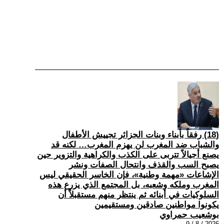
(18) رفقاً بأبناء وبنات الجزائر تجييش الأطفال
والشباب ضد المغرب لن يهزم المغرب… لكنه قد
يصنع أجيالاً تتربى على الكذب والكراهية والتزوير حين
يصبح السب والقذف وانتحال الصفات ونشر
الإشاعات «مهمة وطنية»، فإن الخاسر الحقيقي ليس
المغرب وملكه وشعبه، بل المجتمع الذي يزرع هذه
السلوكيات في أبنائه ثم ينتظر منهم مستقبلاً أن
يكونوا مواطنين صادقين ومستقيمين
بوشعيب حمراوي
2026 / 8 / 9