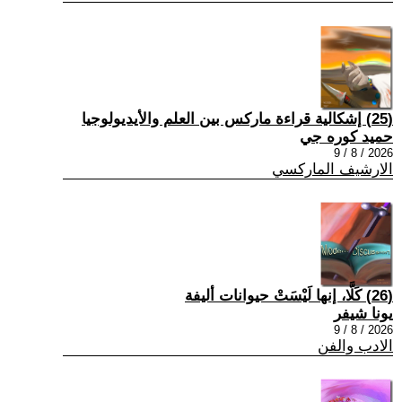
(25) إشكالية قراءة ماركس بين العلم والأيديولوجيا
حميد كوره جي
2026 / 8 / 9
الارشيف الماركسي
(26) كَلَّا، إنها لَيْسَتْ حيوانات أليفة
يونا شيفر
2026 / 8 / 9
الادب والفن