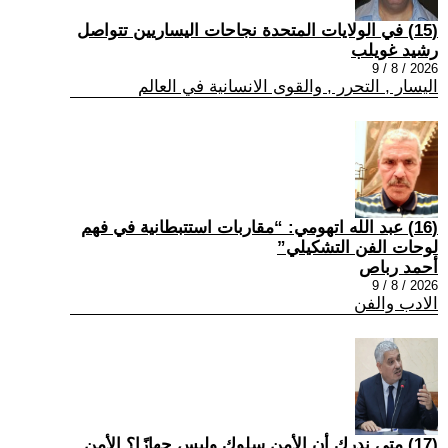
(15) في الولايات المتحدة نجاحات اليساريين تتواصل
رشيد غويلب
2026 / 8 / 9
اليسار , التحرر , والقوى الانسانية في العالم
(16) عبد الله اتهومي: “مقاربات استتبطانية في فهم
لوحات الفن التشكيلي”
أحمد رباص
2026 / 8 / 9
الادب والفن
(17) متى ندرك أن الأمن سلوك وليس جهازًا؟ الأمن