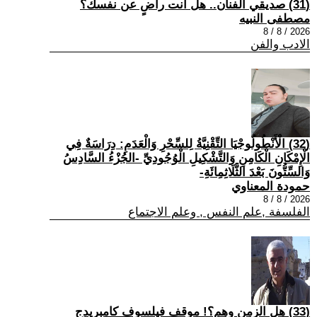
(31) صديقي الفنان.. هل أنت راضٍ عن نفسك؟
مصطفى النبيه
2026 / 8 / 8
الادب والفن
(32) الْأَنْطُولُوجْيَا التِّقْنِيَّةُ لِلسِّحْرِ وَالْعَدَمِ: دِرَاسَةٌ فِي
الْإِمْكَانِ الْكَامِنِ وَالتَّشْكِيلِ الْوُجُودِيِّ -الجُزْءُ السَّادِسُ
وَالسِّتُّونَ بَعْدَ الثَّلَاثِمِائَةِ-
حمودة المعناوي
2026 / 8 / 8
الفلسفة ,علم النفس , وعلم الاجتماع
(33) هل الزمن وهم؟! موقف فيلسوف كامبريدج