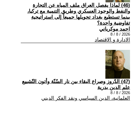
(46) لماذا يفصل العراق ملف المياه عن التجارة
والنفط والوجود العسكري وطريق التنمية مع تركيا،
بينما تستطيع بغداد تحويلها جميعاً إلى استراتيجية
تفاوضية واحدة؟
احمد موكرياني
2026 / 8 / 8
الادارة و الاقتصاد
(47) الدّروز وصراع البقاء بين نار السّنّة وأتون التّشييع
علم الدين بدرية
2026 / 8 / 8
العلمانية، الدين السياسي ونقد الفكر الديني