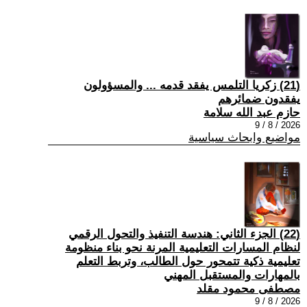
(21) زكريا التلمس يفقد قدمه ... والمسؤولون
يفقدون ضمائرهم
حازم عبد الله سلامة
2026 / 8 / 9
مواضيع وابحاث سياسية
(22) الجزء الثاني: هندسة التنفيذ والتحول الرقمي
لنظام المسارات التعليمية المرنة نحو بناء منظومة
تعليمية ذكية تتمحور حول الطالب، وتربط التعلم
بالمهارات والمستقبل المهني
مصطفى محمود مقلد
2026 / 8 / 9