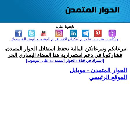
تابعونا على:
بودكاست
بنترست
تيلكرام
لينكدإن
الانستغرام
اليوتيوب
التويتر
الفيسبوك
تبرعاتكم وتبرعاتكن المالية تحفظ استقلال الحوار المتمدن،
فشاركونا في دعم استمرارية هذا الفضاء اليساري الحر
[اشترك في قناة ‫«الحوار المتمدن» على اليوتيوب]
الحوار المتمدن - موبايل
الموقع الرئيسي