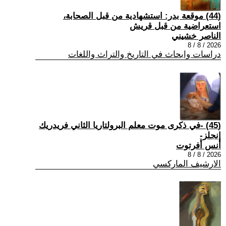
(44) موقعة بدر: استشهادية من قبل الصحابة،
استعراضية من قبل قريش
الناصر خشيني
2026 / 8 / 8
دراسات وابحاث في التاريخ والتراث واللغات
(45) -في ذكرى موت معلم البرولتاريا الثاني فريدريك
إنجلز-
أنس أفرتوت
2026 / 8 / 8
الارشيف الماركسي