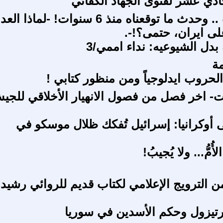
ادي عشر لفتوى الجهاد الكفائي
فيسبوكيات .. وحدث ما توقعناه منذ 6 سنوات! -لماذا
لى ايران، حتمى؟!-.
 بدل الشيوعيه: نداء اممي/3
ة
لحروب ايدلوجياً ومن منظور كتابي !
- اخر فصل من فصول الانهيار الأخلاقي للجي
ى أوكرانيا: إسرائيل تُفكك ظلال موسكو في
أُمُّ... ولا يُجيبُ!
ن الترويج الإعلامي لكتاب قديم للروائي رشيد
رتيزول وحكم الأسدين في سوريا