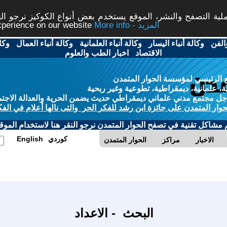
ة التصفح والنشر، الموقع يستخدم بعض أنواع الكوكيز نرجو النق
More info - المزيد
experience on our website
الفن
-
وكالة أنباء اليسار
-
وكالة أنباء العلمانية
-
وكالة أنباء العمال
-
وكا
الاقتصاد
-
اخبار الطب والعلوم
 الرئيسي لمؤسسة الحوار المتمدن
، علمانية، ديمقراطية، تطوعية وغير ربحية
ل مجتمع مدني علماني ديمقراطي حديث يضمن الحرية والعدالة الاجتم
حوار المتمدن على جائزة ابن رشد للفكر الحر والتى نالها أعلام في الفك
م مشاكل تقنية في تصفح الحوار المتمدن نرجو النقر هنا لاستخدام الموقع
كوردي
English
الاخبار
مراكز
الحوار المتمدن
البحث - الاعداد