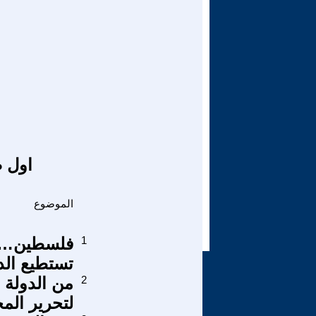
اول ص
الموضوع
1
فلسطين… بو
تستطيع الدو
2
من الدولة ا
لتحرير الم