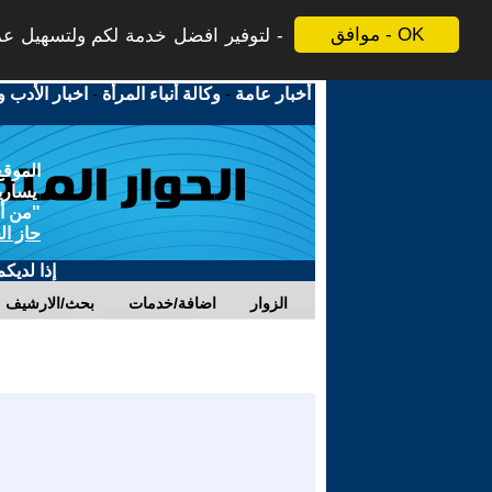
موافق - OK
لتوفير افضل خدمة لكم ولتسهيل عملي
أخبار عامة
-
وكالة أنباء المرأة
-
اخبار الأدب و
الموقع
يسارية
"من أج
حاز ال
إذا لديك
الزوار
اضافة/خدمات
بحث/الارشيف