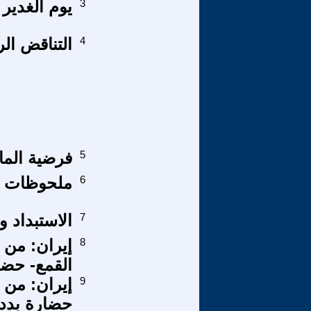
3
يوم الغدير 
4
التناقض الر
5
فرضية الما
6
ملحوظات من
7
الاستبداد و
8
إيران: من 
القمع- حضا
9
إيران: من 
حضارة بددت