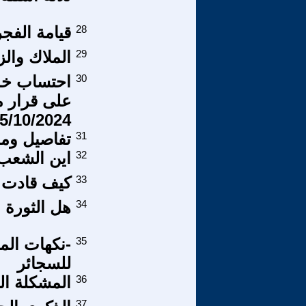
28
قيامة الفج
29
الملاك والز
30
احتساب خدم
5/10/2024
31
تفاصيل ومع
32
اين الشعب
33
كيف قادت س
34
هل الثورة ا
35
-نكهات الم
للسجائر
36
المشكلة الل
37