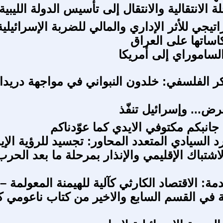
ة الانتقالية والانتقال إلى تأسيس الدولة الليبية
تيجي للأثر الإداري والمالي للضربة الإسرائيلي
اساتها على العراق
الساموراي إلى أمريكا
فكر الفلسفي: خلدون النبواني في مواجهة دريدا
رض... وإسرائيل تنفّذ
انبكم مكتوفي الايدي كما عوّدناكم
د السيادي المتعدد المحاور: تجسيد للرؤية الإير
اشتباك الإقليمي والإنذار بمرحلة ما بعد الحرب
ة: الاقتصاد الكارثي كآلية للهيمنة المعولمة –
ة في القسم السابع والاخير من كتاب ناعومي ك