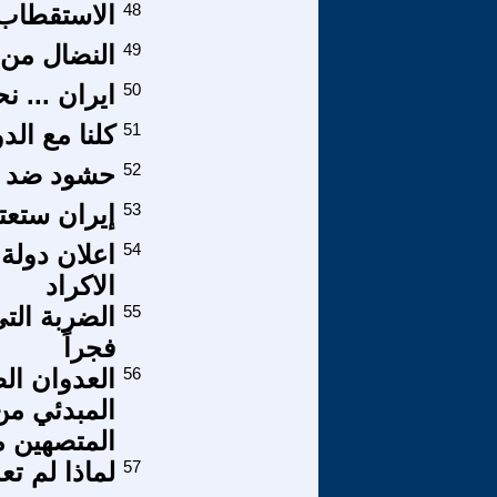
48
الاستقطاب 
49
النضال من
50
ايران ... 
51
كلنا مع الد
52
حشود ضد 
53
إيران ستعت
54
اعلان دولة
الاكراد
55
الضربة التي
فجراً
56
العدوان ال
المبدئي من
المتصهين م
57
لماذا لم ت