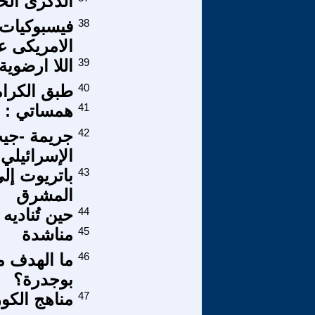
الذكرى الح
38
الامريكى ع
39
اللا ارضوية
40
طبق الكرام
41
همساتي : ا
42
جريمة -جيت
الإسرائيلي
43
باتريوت إل
المشرق
44
حين تُناديه ال
45
مناشدة
46
ما الهدف م
بوجدرة؟
47
مناهج الكو