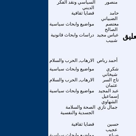
منصور
السياسي ونقد الفكر
الديني
حامد
قضايا ثقافية
الضبياني
معتصم
مواضيع وابحاث سياسية
الصالح
عليق
عباس مجيد
دراسات وابحاث قانونية
شبيب
أحمد رباص
الارهاب, الحرب والسلام
شكري
مواضيع وابحاث سياسية
شيخاني
تاج السر
الارهاب, الحرب والسلام
عثمان
عبد المجيد
مواضيع وابحاث سياسية
إسماعيل
الشهاوي
جمال نازي
الصحة والسلامة
الجسدية والنفسية
حسين
قضايا ثقافية
عجيب
صباح
مواضيع وابحاث سياسية