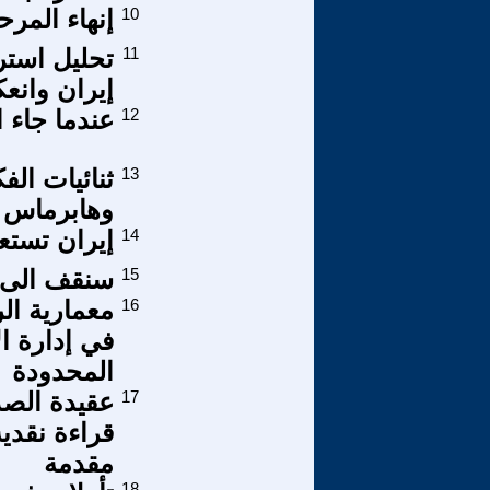
10
إنهاء المرحل
11
تحليل استرا
إيران وانعك
12
عندما جاء 
13
ثنائيات ال
وهابرماس
14
إيران تستع
15
سنقف الى ج
16
معمارية الر
في إدارة ال
المحدودة
17
عقيدة الصدم
قراءة نقدي
مقدمة
18