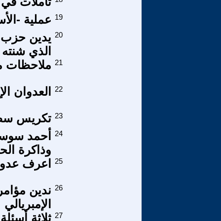
تأملات في ا
19
عملية -ال
20
يدين حزب ت
الذي شنته ا
21
ملاحظات م
22
العدوان الإ
23
تكريس سطوة
24
أحمد سوسة 
وذاكرة الح
25
اعرف عدو
26
ندين مؤام
الإمبريالي
27
ثلاثة أسئلة