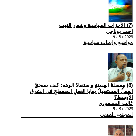
(7) الأحزاب السياسية وشعار النهب
احمد بوناجي
2026 / 8 / 9
مواضيع وابحاث سياسية
(8) مِقصلةُ الهيمنةِ واستعبادُ الوهم: كيف يسحقُ
العقلُ المستطيلُ بقايا العقلِ المسطحِ في الشرق
الأوسط؟
غالب المسعودي
2026 / 8 / 9
المجتمع المدني