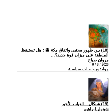
(18) بين ظهور مجتبى واتفاق مكة 🕋 : هل تستيقظ
المنطقة على ميزان قوة جديد؟…
مروان صباح
2026 / 8 / 9
مواضيع وابحاث سياسية
(19) شنكال... الغياب الأخير
شينوار ابراهيم