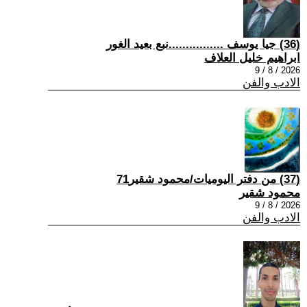
(36) جيا يوسف ................نبع بعيد الغور
ابراهيم خليل العلاف
2026 / 8 / 9
الادب والفن
(37) من دفتر اليوميات/محمود شقير71
محمود شقير
2026 / 8 / 9
الادب والفن