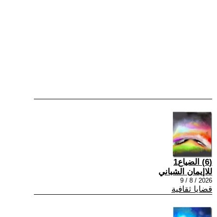
(6) الضياع1
للاإيمان الشباني
2026 / 8 / 9
قضايا ثقافية