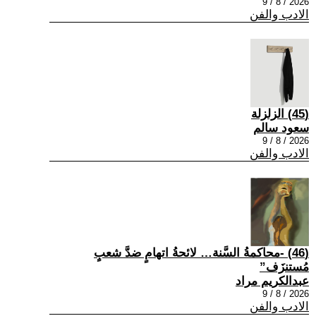
2026 / 8 / 9
الادب والفن
(45) الزلزلة
سعود سالم
2026 / 8 / 9
الادب والفن
(46) -محاكمةُ السَّنة… لائحةُ اتهامٍ ضدَّ شعبٍ
مُستنزَف”
عبدالكريم مراد
2026 / 8 / 9
الادب والفن