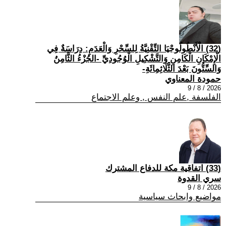
(32) الْأَنْطُولُوجْيَا التِّقْنِيَّةُ لِلسِّحْرِ وَالْعَدَمِ: دِرَاسَةٌ فِي
الْإِمْكَانِ الْكَامِنِ وَالتَّشْكِيلِ الْوُجُودِيِّ -الجُزْءُ الثَّامِنُ
وَالسِّتُّونَ بَعْدَ الثَّلَاثِمِائَةِ-
حمودة المعناوي
2026 / 8 / 9
الفلسفة ,علم النفس , وعلم الاجتماع
(33) اتفاقية مكة للدفاع المشترك
سري القدوة
2026 / 8 / 9
مواضيع وابحاث سياسية