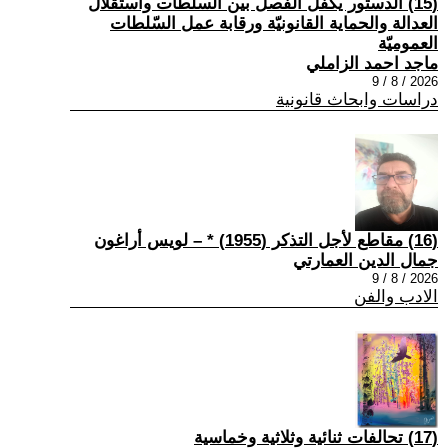
(15) الدستور يكفل الفصل بين السلطات واستقلال
العدالة والحماية القانونيّة ورقابة عمل السّلطات
العموميّة
ماجد احمد الزاملي
2026 / 8 / 9
دراسات وابحاث قانونية
(16) مقاطع لأجل التذكر (1955) * – لويس أراغون
جمال الدين العمارتي
2026 / 8 / 9
الادب والفن
(17) تحالفات ثنائية وثلاثية وخماسية