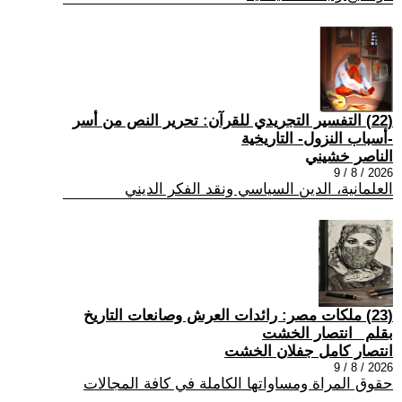
(22) التفسير التجريدي للقرآن: تحرير النص من أسر
-أسباب النزول- التاريخية
الناصر خشيني
2026 / 8 / 9
العلمانية، الدين السياسي ونقد الفكر الديني
(23) ملكات مصر: رائدات العرش وصانعات التاريخ
بقلم _انتصار الخشت
انتصار كامل جفلان الخشت
2026 / 8 / 9
حقوق المراة ومساواتها الكاملة في كافة المجالات