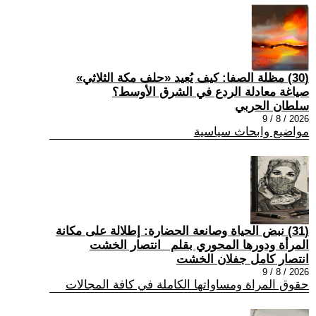
(30) مظلة الصفا: كيف يُعيد «حلف مكة الثلاثي»
صياغة معادلة الردع في الشرق الأوسط؟
سلطان الحربي
2026 / 8 / 9
مواضيع وابحاث سياسية
(31) نبض الحياة وصانعة الحضارة: إطلالة على مكانة
المرأة ودورها المحوري بقلم _انتصار الخشت
انتصار كامل جفلان الخشت
2026 / 8 / 9
حقوق المراة ومساواتها الكاملة في كافة المجالات