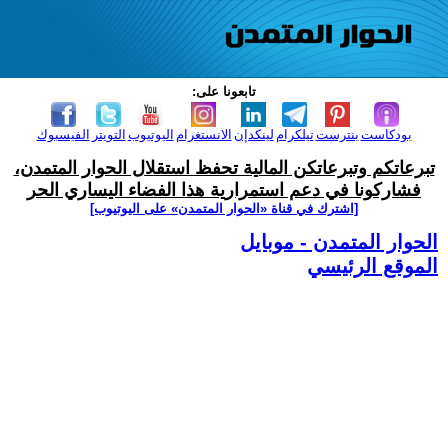
تابعونا على:
بودكاست
بنترست
تيلكرام
لينكدإن
الانستغرام
اليوتيوب
التويتر
الفيسبوك
تبرعاتكم وتبرعاتكن المالية تحفظ استقلال الحوار المتمدن،
فشاركونا في دعم استمرارية هذا الفضاء اليساري الحر
[اشترك في قناة ‫«الحوار المتمدن» على اليوتيوب]
الحوار المتمدن - موبايل
الموقع الرئيسي