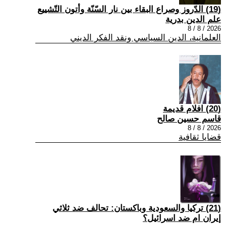
(19) الدّروز وصراع البقاء بين نار السّنّة وأتون التّشييع
علم الدين بدرية
2026 / 8 / 8
العلمانية، الدين السياسي ونقد الفكر الديني
(20) افلام قديمة
قاسم حسين صالح
2026 / 8 / 8
قضايا ثقافية
(21) تركيا والسعودية وباكستان: تحالف ضد ثلاثي
إيران ام ضد اسرائيل؟