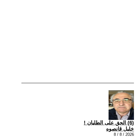
(6) الحق على الطليان !
خليل قانصوه
2026 / 8 / 8