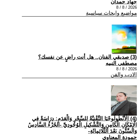
جهاد حمدان
2026 / 8 / 8
مواضيع وابحاث سياسية
(3) صديقي الفنان.. هل أنت راضٍ عن نفسك؟
مصطفى النبيه
2026 / 8 / 8
الادب والفن
(4) الْأَنْطُولُوجْيَا التِّقْنِيَّةُ لِلسِّحْرِ وَالْعَدَمِ: دِرَاسَةٌ فِي
الْإِمْكَانِ الْكَامِنِ وَالتَّشْكِيلِ الْوُجُودِيِّ -الجُزْءُ السَّادِسُ
وَالسِّتُّونَ بَعْدَ الثَّلَاثِمِائَةِ-
حمودة المعناوي