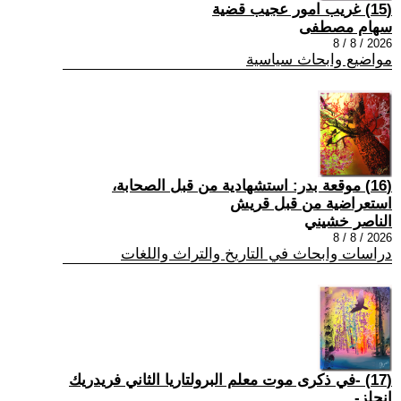
(15) غريب امور عجيب قضية
سهام مصطفى
2026 / 8 / 8
مواضيع وابحاث سياسية
(16) موقعة بدر: استشهادية من قبل الصحابة،
استعراضية من قبل قريش
الناصر خشيني
2026 / 8 / 8
دراسات وابحاث في التاريخ والتراث واللغات
(17) -في ذكرى موت معلم البرولتاريا الثاني فريدريك
إنجلز-