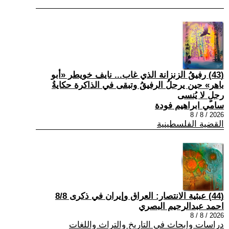
(43) رفيقُ الزنزانة الذي غاب... نايف خويطر «أبو
باهر» حين يرحلُ الرفيقُ وتبقى في الذاكرة حكايةُ
رجلٍ لا يُنسى
سامي ابراهيم فودة
2026 / 8 / 8
القضية الفلسطينية
(44) عبثية الانتصار: العراق وإيران في ذكرى 8/8
احمد عبدالرحيم البصري
2026 / 8 / 8
دراسات وابحاث في التاريخ والتراث واللغات