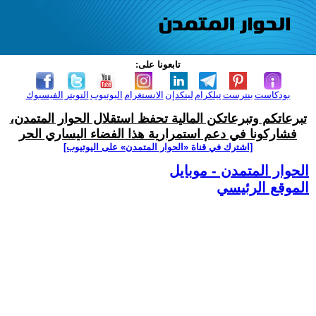
تابعونا على:
بودكاست
بنترست
تيلكرام
لينكدإن
الانستغرام
اليوتيوب
التويتر
الفيسبوك
تبرعاتكم وتبرعاتكن المالية تحفظ استقلال الحوار المتمدن،
فشاركونا في دعم استمرارية هذا الفضاء اليساري الحر
[اشترك في قناة ‫«الحوار المتمدن» على اليوتيوب]
الحوار المتمدن - موبايل
الموقع الرئيسي