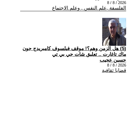
2026 / 8 / 8
الفلسفة ,علم النفس , وعلم الاجتماع
(5) هل الزمن وهم؟! موقف فيلسوف كامبريدج جون
ماك تاغارت .. تعليق شات جي بي تي
حسين عجيب
2026 / 8 / 8
قضايا ثقافية