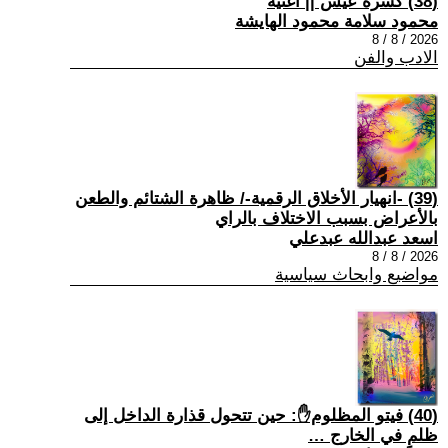
(38) كسرة عيش || أغنية
محمود سلامة محمود الهايشة
2026 / 8 / 8
الادب والفن
(39) -انهيار الأخلاق الرقمية-/ ظاهرة الشتائم والطعن
بالأعراض بسبب الاختلاف بالراي
اسعد عبدالله عبدعلي
2026 / 8 / 8
مواضيع وابحاث سياسية
(40) فيتو المظلوم✋: حين تتحول قذارة الداخل إلى
ظلمٍ في الخارج …