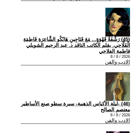
(45) رَشْفَةُ قَهْوَةٍ... مَعَ فَنَاجِينِ هَايْكُو الشَّاعِرَةِ فَاطِمَةِ
الْفَلَّاحِي. بقلم الكاتب الناقد د. عبد الرحيم الشويلي
فاطمة الفلاحي
2026 / 8 / 8
الادب والفن
(46) -ليلة الأكياس الذهبية- سيرة سطو صنع الأساطير
معتصم الصالح
2026 / 8 / 8
الادب والفن