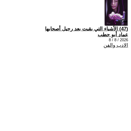
(47) الأشياء التي بقيت بعد رحيل أصحابها
عماد أبو حطب
2026 / 8 / 8
الادب والفن