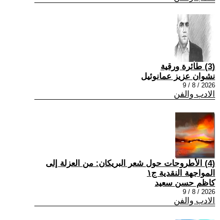
(3) طائرة ورقية
نشوان عزيز عمانوئيل
2026 / 8 / 9
الادب والفن
(4) الأطروحات حول شعر البريكان: من العزلة إلى
المواجهة النقدية ج١
كاظم حسن سعيد
2026 / 8 / 9
الادب والفن