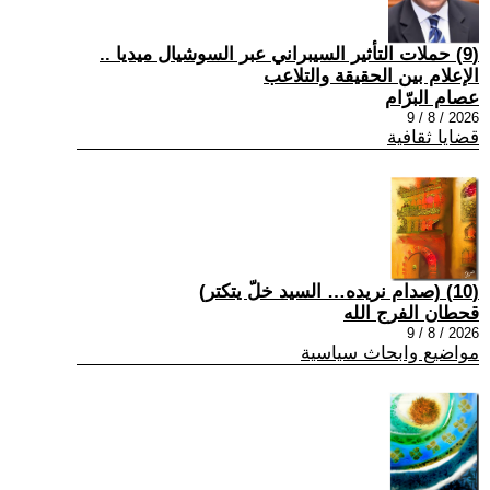
(9) حملات التأثير السيبراني عبر السوشيال ميديا ..
الإعلام بين الحقيقة والتلاعب
عصام البرّام
2026 / 8 / 9
قضايا ثقافية
(10) (صدام نريده… السيد خلّ يتكتر)
قحطان الفرج الله
2026 / 8 / 9
مواضيع وابحاث سياسية