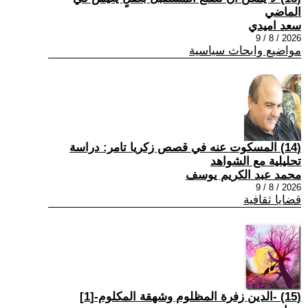
الماضي
سعد اميدي
2026 / 8 / 9
مواضيع وابحاث سياسية
(14) المسكوت عنه في قصص زكريا تامر: دراسة
تحليلية مع الشواهد
محمد عبد الكريم يوسف
2026 / 8 / 9
قضايا ثقافية
(15) -الدين زفرة المظلوم وشهقة المكلوم-[1]