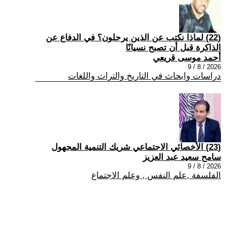
(22) لماذا نكتب عن الذين يرحلون؟ في الدفاع عن
الذاكرة قبل أن تصبح نسيانًا
أحمد موسى قريعي
2026 / 8 / 9
دراسات وابحاث في التاريخ والتراث واللغات
(23) الأخصائي الاجتماعي شريك التنمية المجهول
سامح سعيد عبد العزيز
2026 / 8 / 9
الفلسفة ,علم النفس , وعلم الاجتماع