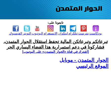
تابعونا على:
بودكاست
بنترست
تيلكرام
لينكدإن
الانستغرام
اليوتيوب
التويتر
الفيسبوك
تبرعاتكم وتبرعاتكن المالية تحفظ استقلال الحوار المتمدن،
فشاركونا في دعم استمرارية هذا الفضاء اليساري الحر
[اشترك في قناة ‫«الحوار المتمدن» على اليوتيوب]
الحوار المتمدن - موبايل
الموقع الرئيسي