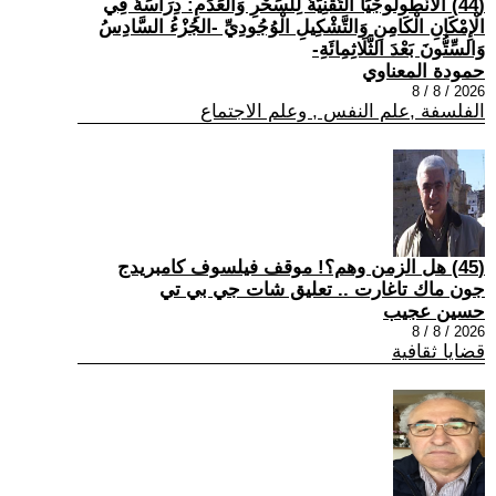
(44) الْأَنْطُولُوجْيَا التِّقْنِيَّةُ لِلسِّحْرِ وَالْعَدَمِ: دِرَاسَةٌ فِي
الْإِمْكَانِ الْكَامِنِ وَالتَّشْكِيلِ الْوُجُودِيِّ -الجُزْءُ السَّادِسُ
وَالسِّتُّونَ بَعْدَ الثَّلَاثِمِائَةِ-
حمودة المعناوي
2026 / 8 / 8
الفلسفة ,علم النفس , وعلم الاجتماع
(45) هل الزمن وهم؟! موقف فيلسوف كامبريدج
جون ماك تاغارت .. تعليق شات جي بي تي
حسين عجيب
2026 / 8 / 8
قضايا ثقافية