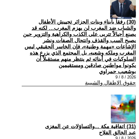
(30) رفقاً بأبناء وبنات الجزائر تجييش الأطفال
والشباب ضد المغرب لن يهزم المغرب… لكنه قد
يصنع أجيالاً تتربى على الكذب والكراهية والتزوير حين
يصبح السب والقذف وانتحال الصفات ونشر
الإشاعات «مهمة وطنية»، فإن الخاسر الحقيقي ليس
المغرب وملكه وشعبه، بل المجتمع الذي يزرع هذه
السلوكيات في أبنائه ثم ينتظر منهم مستقبلاً أن
يكونوا مواطنين صادقين ومستقيمين
بوشعيب حمراوي
2026 / 8 / 9
حقوق الاطفال والشبيبة
(31) اتفاقية مكة ...والتساؤلات عن المغزى
عبد الخالق الفلاح
2026 / 8 / 9