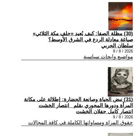
(30) مظلة الصفا: كيف يُعيد «حلف مكة الثلاثي»
صياغة معادلة الردع في الشرق الأوسط؟
سلطان الحربي
2026 / 8 / 9
مواضيع وابحاث سياسية
(31) نبض الحياة وصانعة الحضارة: إطلالة على مكانة
المرأة ودورها المحوري بقلم _انتصار الخشت
انتصار كامل جفلان الخشت
2026 / 8 / 9
حقوق المراة ومساواتها الكاملة في كافة المجالات