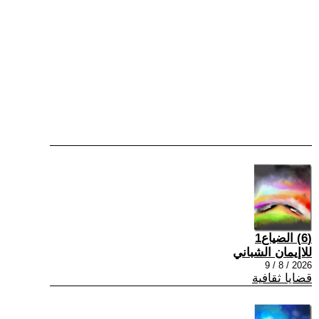
(6) الضياع1
للاإيمان الشباني
2026 / 8 / 9
قضايا ثقافية