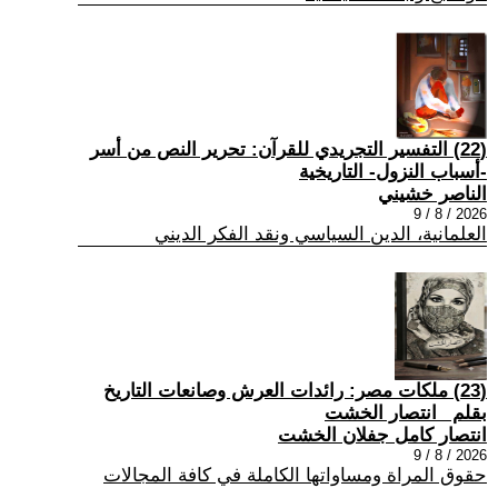
(22) التفسير التجريدي للقرآن: تحرير النص من أسر
-أسباب النزول- التاريخية
الناصر خشيني
2026 / 8 / 9
العلمانية، الدين السياسي ونقد الفكر الديني
(23) ملكات مصر: رائدات العرش وصانعات التاريخ
بقلم _انتصار الخشت
انتصار كامل جفلان الخشت
2026 / 8 / 9
حقوق المراة ومساواتها الكاملة في كافة المجالات