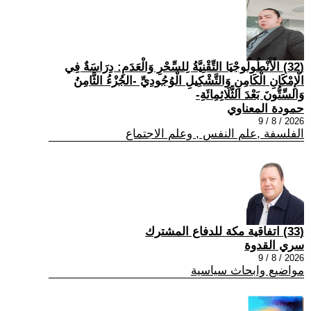
(32) الْأَنْطُولُوجْيَا التِّقْنِيَّةُ لِلسِّحْرِ وَالْعَدَمِ: دِرَاسَةٌ فِي
الْإِمْكَانِ الْكَامِنِ وَالتَّشْكِيلِ الْوُجُودِيِّ -الجُزْءُ الثَّامِنُ
وَالسِّتُّونَ بَعْدَ الثَّلَاثِمِائَةِ-
حمودة المعناوي
2026 / 8 / 9
الفلسفة ,علم النفس , وعلم الاجتماع
(33) اتفاقية مكة للدفاع المشترك
سري القدوة
2026 / 8 / 9
مواضيع وابحاث سياسية