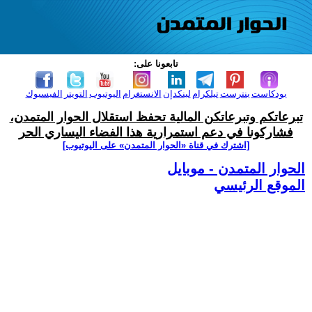
تابعونا على:
بودكاست
بنترست
تيلكرام
لينكدإن
الانستغرام
اليوتيوب
التويتر
الفيسبوك
تبرعاتكم وتبرعاتكن المالية تحفظ استقلال الحوار المتمدن،
فشاركونا في دعم استمرارية هذا الفضاء اليساري الحر
[اشترك في قناة ‫«الحوار المتمدن» على اليوتيوب]
الحوار المتمدن - موبايل
الموقع الرئيسي