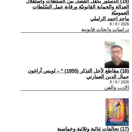
(15) الدستور يكفل الفصل بين السلطات واستقلال
العدالة والحماية القانونيّة ورقابة عمل السّلطات
العموميّة
ماجد احمد الزاملي
2026 / 8 / 9
دراسات وابحاث قانونية
(16) مقاطع لأجل التذكر (1955) * – لويس أراغون
جمال الدين العمارتي
2026 / 8 / 9
الادب والفن
(17) تحالفات ثنائية وثلاثية وخماسية