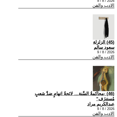
2026 / 8 / 9
الادب والفن
(45) الزلزلة
سعود سالم
2026 / 8 / 9
الادب والفن
(46) -محاكمةُ السَّنة… لائحةُ اتهامٍ ضدَّ شعبٍ
مُستنزَف”
عبدالكريم مراد
2026 / 8 / 9
الادب والفن