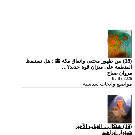
(18) بين ظهور مجتبى واتفاق مكة 🕋 : هل تستيقظ
المنطقة على ميزان قوة جديد؟…
مروان صباح
2026 / 8 / 9
مواضيع وابحاث سياسية
(19) شنكال... الغياب الأخير
شينوار ابراهيم