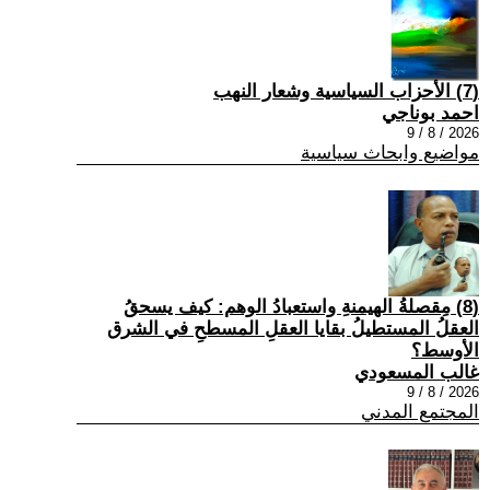
(7) الأحزاب السياسية وشعار النهب
احمد بوناجي
2026 / 8 / 9
مواضيع وابحاث سياسية
(8) مِقصلةُ الهيمنةِ واستعبادُ الوهم: كيف يسحقُ
العقلُ المستطيلُ بقايا العقلِ المسطحِ في الشرق
الأوسط؟
غالب المسعودي
2026 / 8 / 9
المجتمع المدني