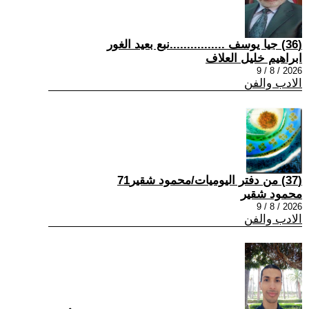
(36) جيا يوسف ................نبع بعيد الغور
ابراهيم خليل العلاف
2026 / 8 / 9
الادب والفن
(37) من دفتر اليوميات/محمود شقير71
محمود شقير
2026 / 8 / 9
الادب والفن