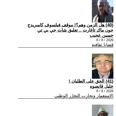
(40) هل الزمن وهم؟! موقف فيلسوف كامبريدج
جون ماك تاغارت .. تعليق شات جي بي تي
حسين عجيب
2026 / 8 / 8
قضايا ثقافية
(41) الحق على الطليان !
خليل قانصوه
2026 / 8 / 8
الإستعمار وتجارب التحرّر الوطني