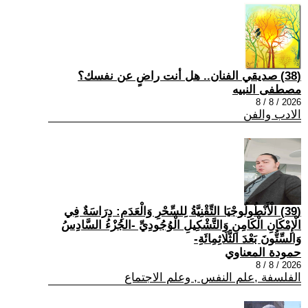
(38) صديقي الفنان.. هل أنت راضٍ عن نفسك؟
مصطفى النبيه
2026 / 8 / 8
الادب والفن
(39) الْأَنْطُولُوجْيَا التِّقْنِيَّةُ لِلسِّحْرِ وَالْعَدَمِ: دِرَاسَةٌ فِي
الْإِمْكَانِ الْكَامِنِ وَالتَّشْكِيلِ الْوُجُودِيِّ -الجُزْءُ السَّادِسُ
وَالسِّتُّونَ بَعْدَ الثَّلَاثِمِائَةِ-
حمودة المعناوي
2026 / 8 / 8
الفلسفة ,علم النفس , وعلم الاجتماع