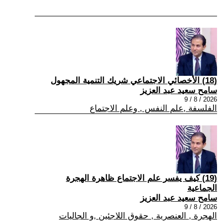
(18) الأخصائي الاجتماعي شريك التنمية المجهول
سامح سعيد عبد العزيز
2026 / 8 / 9
الفلسفة ,علم النفس , وعلم الاجتماع
(19) كيف يفسر علم الاجتماع ظاهرة الهجرة
الجماعية
سامح سعيد عبد العزيز
2026 / 8 / 9
الهجرة , العنصرية , حقوق اللاجئين ,و الجاليات