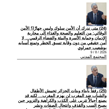
(24) متى ندرك أن الأمن سلوك وليس جهازًا؟ الأمن
الوقائي: من التعليم والصحة والغذاء إلى محاربة
الإدمان وحماية الأسرة والبيئة والفضاء الرقمي… لا
أمن حقيقي من دون وقاية تسبق الخطر وتمنع أسبابه
بوشعيب حمراوي
2026 / 8 / 9
المجتمع المدني
(25) رفقاً بأبناء وبنات الجزائر تجييش الأطفال
والشباب ضد المغرب لن يهزم المغرب… لكنه قد
يصنع أجيالاً تتربى على الكذب والكراهية والتزوير حين
يصبح السب والقذف وانتحال الصفات ونشر