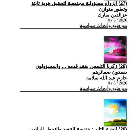
(27) الزواج مسؤولية مجتمعية لتحقيق هوية ثابتة
وتطور متوازن
عزالدين مبارك
2026 / 8 / 9
مواضيع وابحاث سياسية
(28) زكريا التلمس يفقد قدمه ... والمسؤولون
يفقدون ضمائرهم
حازم عبد الله سلامة
2026 / 8 / 9
مواضيع وابحاث سياسية
(29) الجزء الثاني: هندسة التنفيذ والتحول الرقمي