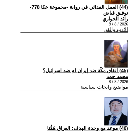
(44) العمل الفدائي في رواية -مجموعة عكا 778-
توفيق فياض
رائد الحواري
2026 / 8 / 8
الادب والفن
(45) اتفاق مكّة ضد إيران ام ضد اسرائيل؟
محمد حمد
2026 / 8 / 8
مواضيع وابحاث سياسية
(46) موعد مع وحدة الهدف: العراق هَمُّنا