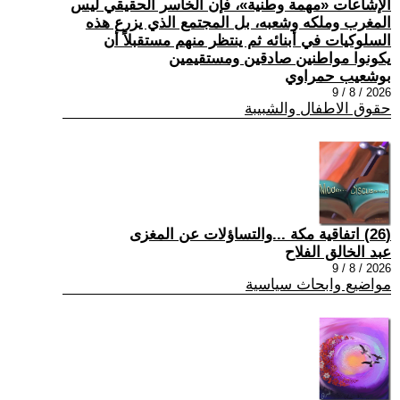
الإشاعات «مهمة وطنية»، فإن الخاسر الحقيقي ليس
المغرب وملكه وشعبه، بل المجتمع الذي يزرع هذه
السلوكيات في أبنائه ثم ينتظر منهم مستقبلاً أن
يكونوا مواطنين صادقين ومستقيمين
بوشعيب حمراوي
2026 / 8 / 9
حقوق الاطفال والشبيبة
(26) اتفاقية مكة ...والتساؤلات عن المغزى
عبد الخالق الفلاح
2026 / 8 / 9
مواضيع وابحاث سياسية