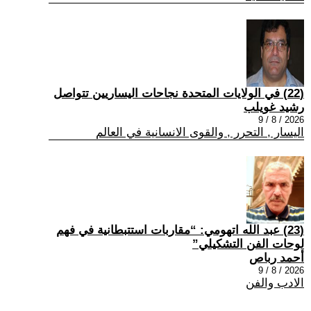
(22) في الولايات المتحدة نجاحات اليساريين تتواصل
رشيد غويلب
2026 / 8 / 9
اليسار , التحرر , والقوى الانسانية في العالم
(23) عبد الله اتهومي: “مقاربات استتبطانية في فهم
لوحات الفن التشكيلي”
أحمد رباص
2026 / 8 / 9
الادب والفن