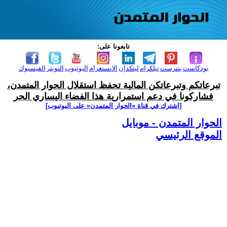
تابعونا على:
بودكاست
بنترست
تيلكرام
لينكدإن
الانستغرام
اليوتيوب
التويتر
الفيسبوك
تبرعاتكم وتبرعاتكن المالية تحفظ استقلال الحوار المتمدن،
فشاركونا في دعم استمرارية هذا الفضاء اليساري الحر
[اشترك في قناة ‫«الحوار المتمدن» على اليوتيوب]
الحوار المتمدن - موبايل
الموقع الرئيسي