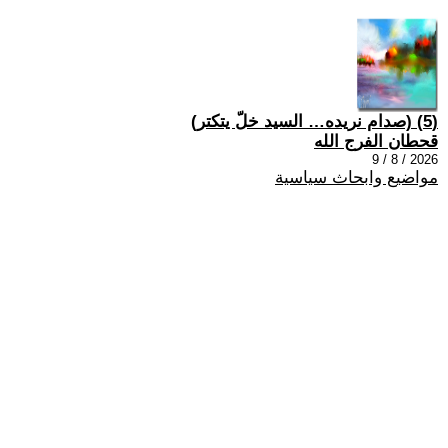
(5) (صدام نريده… السيد خلّ يتكتر)
قحطان الفرج الله
2026 / 8 / 9
مواضيع وابحاث سياسية