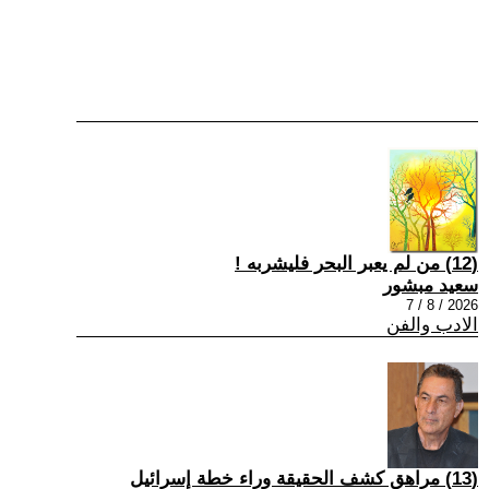
(12) من لم يعبر البحر فليشربه !
سعيد مبشور
2026 / 8 / 7
الادب والفن
(13) مراهق كشف الحقيقة وراء خطة إسرائيل