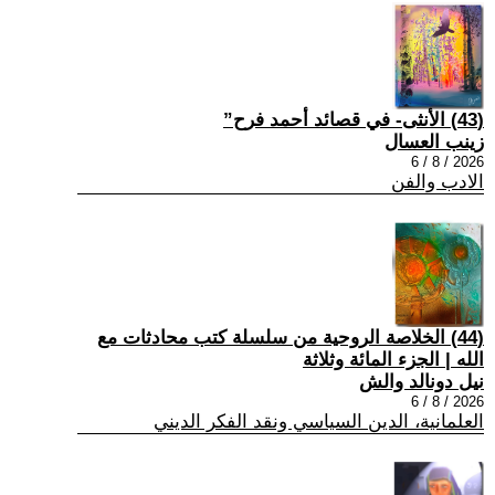
(43) الأنثى- في قصائد أحمد فرح”
زينب العسال
2026 / 8 / 6
الادب والفن
(44) الخلاصة الروحية من سلسلة كتب محادثات مع
الله | الجزء المائة وثلاثة
نيل دونالد والش
2026 / 8 / 6
العلمانية، الدين السياسي ونقد الفكر الديني