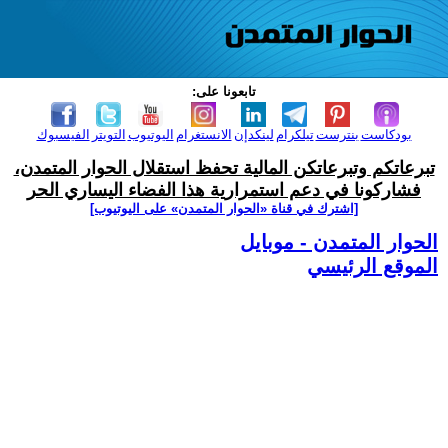
تابعونا على:
بودكاست
بنترست
تيلكرام
لينكدإن
الانستغرام
اليوتيوب
التويتر
الفيسبوك
تبرعاتكم وتبرعاتكن المالية تحفظ استقلال الحوار المتمدن،
فشاركونا في دعم استمرارية هذا الفضاء اليساري الحر
[اشترك في قناة ‫«الحوار المتمدن» على اليوتيوب]
الحوار المتمدن - موبايل
الموقع الرئيسي