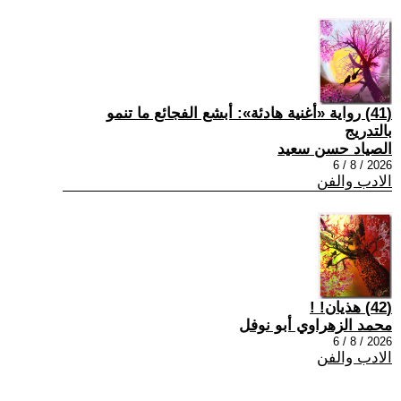
(41) رواية «أغنية هادئة»: أبشع الفجائع ما تنمو
بالتدريج
الصياد حسن سعيد
2026 / 8 / 6
الادب والفن
(42) هذيان! !
محمد الزهراوي أبو نوفل
2026 / 8 / 6
الادب والفن