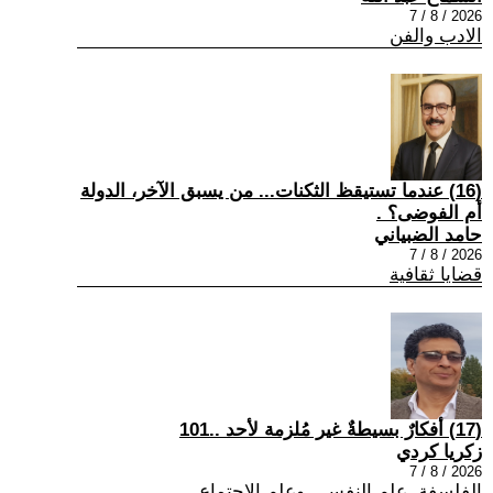
2026 / 8 / 7
الادب والفن
(16) عندما تستيقظ الثكنات... من يسبق الآخر، الدولة
أم الفوضى؟ .
حامد الضبياني
2026 / 8 / 7
قضايا ثقافية
(17) أفكارٌ بسيطةٌ غير مُلزمة لأحد ..101
زكريا كردي
2026 / 8 / 7
الفلسفة ,علم النفس , وعلم الاجتماع