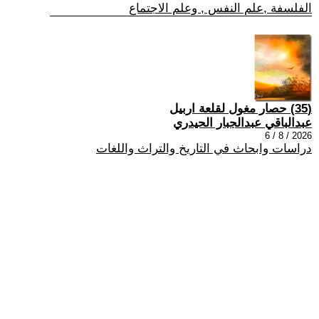
الفلسفة ,علم النفس , وعلم الاجتماع
(35) حصار مغول لقلعة اربيل
عبدالباقي عبدالجبار الحيدري
2026 / 8 / 6
دراسات وابحاث في التاريخ والتراث واللغات