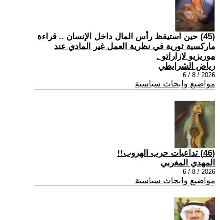
(45) حين استيقظ رأس المال داخل الإنسان .. قراءة
ماركسية ثورية في نظرية العمل غير المادي عند
موريزيو لازاراتو .
رياض الشرايطي
2026 / 8 / 6
مواضيع وابحاث سياسية
(46) تداعيات حرب الهروب!!
المهدي المغربي
2026 / 8 / 6
مواضيع وابحاث سياسية