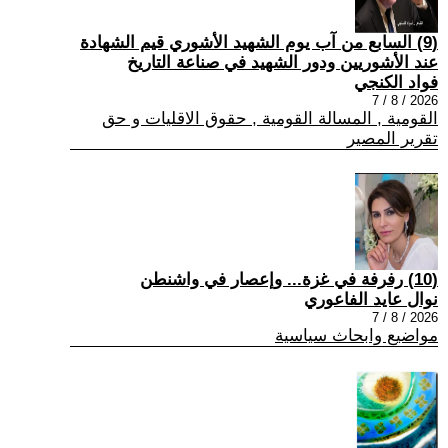
(9) السابع من آب يوم الشهيد الأشوري قيم الشهادة
عند الأشوريين ودور الشهيد في صناعة التاريخ
فواد الكنجي
2026 / 8 / 7
القومية , المسالة القومية , حقوق الاقليات و حق
تقرير المصير
(10) رفرفة في غزة... وإعصار في واشنطن
نوال عايد الفاعوري
2026 / 8 / 7
مواضيع وابحاث سياسية