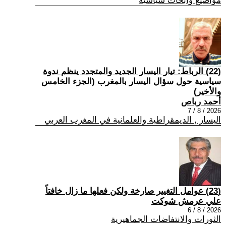
مواضيع وابحاث سياسية
(22) الرباط: تيار اليسار الجديد والمتجدد ينظم ندوة
سياسية حول سؤال اليسار بالمغرب (الجزء الخامس
والأخير)
أحمد رباص
2026 / 8 / 7
اليسار , الديمقراطية والعلمانية في المغرب العربي
(23) عوامل التغيير صارخة ولكن فعلها ما زال خافتاً
علي عرمش شوكت
2026 / 8 / 6
الثورات والانتفاضات الجماهيرية