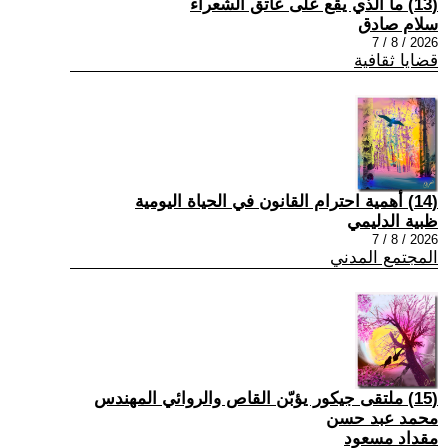
(13) ما الذي يقع على عاتق الشعراء
سلام صادق
2026 / 8 / 7
قضايا ثقافية
(14) أهمية احترام القانون في الحياة اليومية
ظبية الدليمي
2026 / 8 / 7
المجتمع المدني
(15) ملتقى جيكور يؤبّن القاص والروائي المهندس
محمد عبد حسن
مقداد مسعود