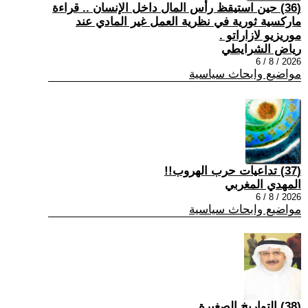
(36) حين استيقظ رأس المال داخل الإنسان .. قراءة
ماركسية ثورية في نظرية العمل غير المادي عند
موريزيو لازاراتو .
رياض الشرايطي
2026 / 8 / 6
مواضيع وابحاث سياسية
(37) تداعيات حرب الهروب!!
المهدي المغربي
2026 / 8 / 6
مواضيع وابحاث سياسية
(38) التواريخ الصغيرة