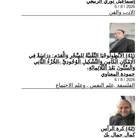
إسماعيل نوري الربيعي
2026 / 8 / 6
الادب والفن
(41) الْأَنْطُولُوجْيَا التِّقْنِيَّةُ لِلسِّحْرِ وَالْعَدَمِ: دِرَاسَةٌ فِي
الْإِمْكَانِ الْكَامِنِ وَالتَّشْكِيلِ الْوُجُودِيِّ -الجُزْءُ الثَّانِي
وَالسِّتُّونَ بَعْدَ الثَّلَاثِمِائَةِ-
حمودة المعناوي
2026 / 8 / 6
الفلسفة ,علم النفس , وعلم الاجتماع
(42) كرة الرأس
كمال جمال بك