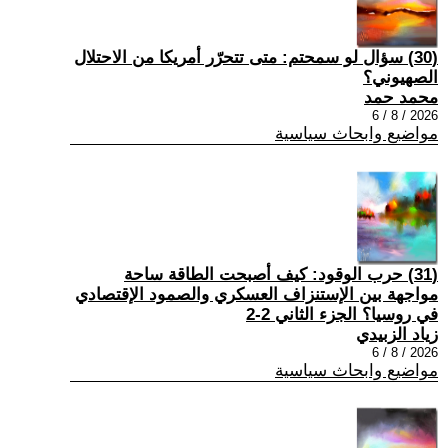
(30) سؤال لو سمحتم: متى تتحرّر أمريكا من الاحتلال
الصهيوني؟
محمد حمد
2026 / 8 / 6
مواضيع وابحاث سياسية
(31) حرب الوقود: كيف أصبحت الطاقة ساحة
مواجهة بين الإستنزاف العسكري والصمود الإقتصادي
في روسيا؟ الجزء الثاني 2-2
زياد الزبيدي
2026 / 8 / 6
مواضيع وابحاث سياسية