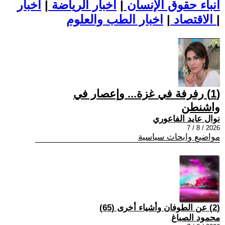
أنباء حقوق الإنسان
|
اخبار الرياضة
|
اخبار
|
اخبار الطب والعلوم
الاقتصاد
|
(1) رفرفة في غزة... وإعصار في
واشنطن
نوال عايد الفاعوري
2026 / 8 / 7
مواضيع وابحاث سياسية
(2) عن الطوفان وأشياء أخرى (65)
محمود الصباغ