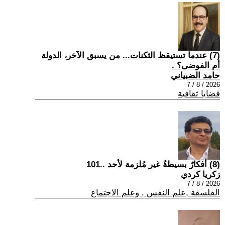
(7) عندما تستيقظ الثكنات... من يسبق الآخر، الدولة
أم الفوضى؟ .
حامد الضبياني
2026 / 8 / 7
قضايا ثقافية
(8) أفكارٌ بسيطةٌ غير مُلزمة لأحد ..101
زكريا كردي
2026 / 8 / 7
الفلسفة ,علم النفس , وعلم الاجتماع