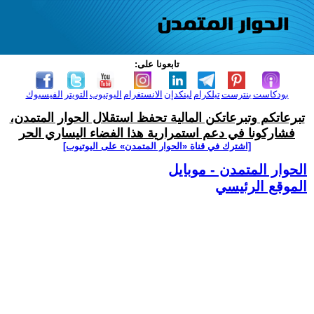
تابعونا على:
بودكاست
بنترست
تيلكرام
لينكدإن
الانستغرام
اليوتيوب
التويتر
الفيسبوك
تبرعاتكم وتبرعاتكن المالية تحفظ استقلال الحوار المتمدن،
فشاركونا في دعم استمرارية هذا الفضاء اليساري الحر
[اشترك في قناة ‫«الحوار المتمدن» على اليوتيوب]
الحوار المتمدن - موبايل
الموقع الرئيسي