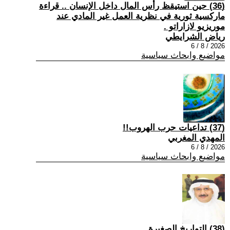
(36) حين استيقظ رأس المال داخل الإنسان .. قراءة
ماركسية ثورية في نظرية العمل غير المادي عند
موريزيو لازاراتو .
رياض الشرايطي
2026 / 8 / 6
مواضيع وابحاث سياسية
(37) تداعيات حرب الهروب!!
المهدي المغربي
2026 / 8 / 6
مواضيع وابحاث سياسية
(38) التواريخ الصغيرة