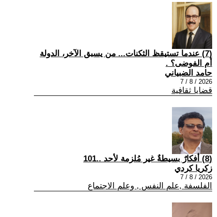
(7) عندما تستيقظ الثكنات... من يسبق الآخر، الدولة
أم الفوضى؟ .
حامد الضبياني
2026 / 8 / 7
قضايا ثقافية
(8) أفكارٌ بسيطةٌ غير مُلزمة لأحد ..101
زكريا كردي
2026 / 8 / 7
الفلسفة ,علم النفس , وعلم الاجتماع