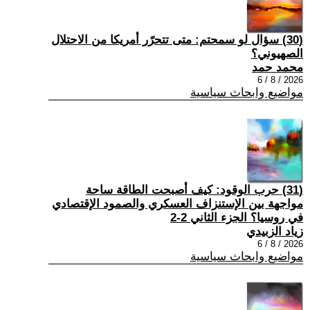
(30) سؤال لو سمحتم: متى تتحرّر أمريكا من الاحتلال
الصهيوني؟
محمد حمد
2026 / 8 / 6
مواضيع وابحاث سياسية
(31) حرب الوقود: كيف أصبحت الطاقة ساحة
مواجهة بين الإستنزاف العسكري والصمود الإقتصادي
في روسيا؟ الجزء الثاني 2-2
زياد الزبيدي
2026 / 8 / 6
مواضيع وابحاث سياسية