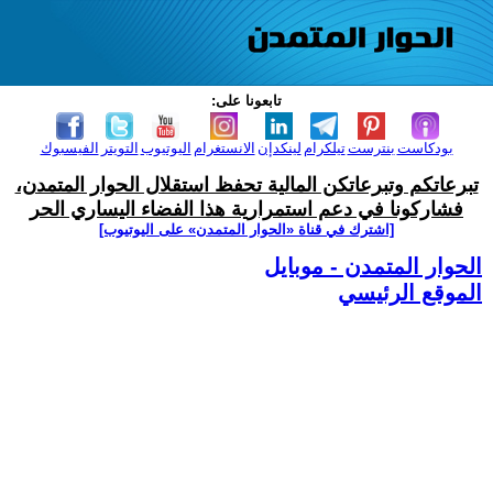
تابعونا على:
بودكاست
بنترست
تيلكرام
لينكدإن
الانستغرام
اليوتيوب
التويتر
الفيسبوك
تبرعاتكم وتبرعاتكن المالية تحفظ استقلال الحوار المتمدن،
فشاركونا في دعم استمرارية هذا الفضاء اليساري الحر
[اشترك في قناة ‫«الحوار المتمدن» على اليوتيوب]
الحوار المتمدن - موبايل
الموقع الرئيسي