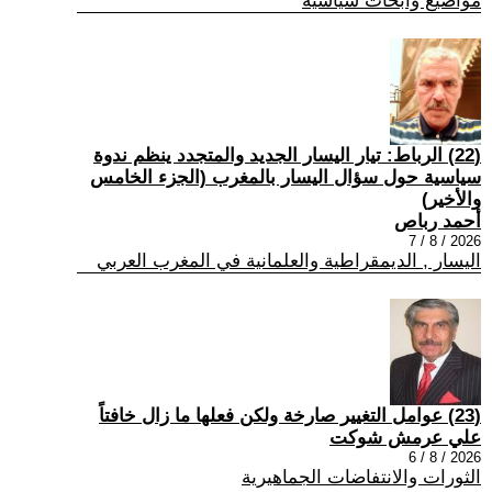
مواضيع وابحاث سياسية
(22) الرباط: تيار اليسار الجديد والمتجدد ينظم ندوة
سياسية حول سؤال اليسار بالمغرب (الجزء الخامس
والأخير)
أحمد رباص
2026 / 8 / 7
اليسار , الديمقراطية والعلمانية في المغرب العربي
(23) عوامل التغيير صارخة ولكن فعلها ما زال خافتاً
علي عرمش شوكت
2026 / 8 / 6
الثورات والانتفاضات الجماهيرية