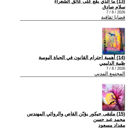
(13) ما الذي يقع على عاتق الشعراء
سلام صادق
2026 / 8 / 7
قضايا ثقافية
(14) أهمية احترام القانون في الحياة اليومية
ظبية الدليمي
2026 / 8 / 7
المجتمع المدني
(15) ملتقى جيكور يؤبّن القاص والروائي المهندس
محمد عبد حسن
مقداد مسعود