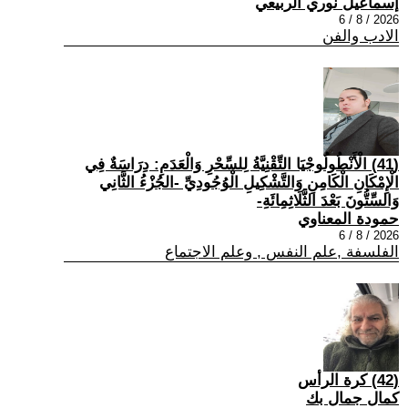
إسماعيل نوري الربيعي
2026 / 8 / 6
الادب والفن
(41) الْأَنْطُولُوجْيَا التِّقْنِيَّةُ لِلسِّحْرِ وَالْعَدَمِ: دِرَاسَةٌ فِي
الْإِمْكَانِ الْكَامِنِ وَالتَّشْكِيلِ الْوُجُودِيِّ -الجُزْءُ الثَّانِي
وَالسِّتُّونَ بَعْدَ الثَّلَاثِمِائَةِ-
حمودة المعناوي
2026 / 8 / 6
الفلسفة ,علم النفس , وعلم الاجتماع
(42) كرة الرأس
كمال جمال بك