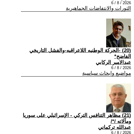
2026 / 8 / 6
الثورات والانتفاضات الجماهيرية
(20) -الحركة الوطنيه اللاعراقيه-والفشل التاريخي
الفاضح*
عبدالامير الركابي
2026 / 8 / 6
مواضيع وابحاث سياسية
(21) مظاهر التنافس التركي - الإسرائيلي على سوريا
ومآلاته /*/
عبدالله تركماني
2026 / 8 / 6