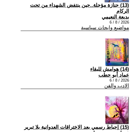
(13) جنازة مؤجلة..حين ينتفض الشهداء من تحت
الركام
بديعة النعيمي
2026 / 8 / 6
مواضيع وابحاث سياسية
(14) هوامش للبقاء
عماد أبو حطب
2026 / 8 / 6
الادب والفن
(15) إحباط رسمي بعد الاختراقات العدوانية بلا تبرير