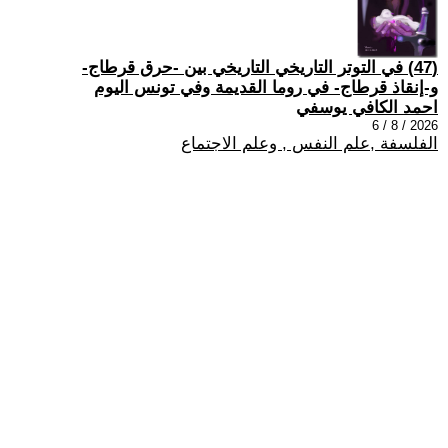
(47) في التوتر التاريخي التاريخي بين -حرق قرطاج-
و-إنقاذ قرطاج- في روما القديمة وفي تونس اليوم
احمد الكافي يوسفي
2026 / 8 / 6
الفلسفة ,علم النفس , وعلم الاجتماع