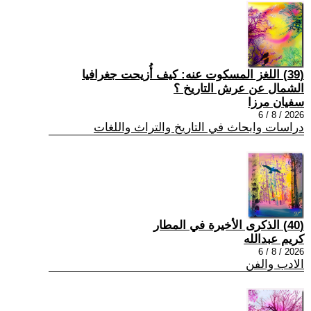
(39) اللغز المسكوت عنه: كيف أُزيحت جغرافيا
الشمال عن عرش التاريخ ؟
سفيان مرزا
2026 / 8 / 6
دراسات وابحاث في التاريخ والتراث واللغات
(40) الذكرى الأخيرة في المطار
كريم عبدالله
2026 / 8 / 6
الادب والفن