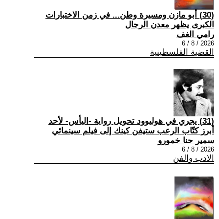
(30) أبو مازن ومسيرة وطن... في زمن الاختبارات
الكبرى يظهر معدن الرجال
رامي الغف
2026 / 8 / 6
القضية الفلسطينية
(31) يجري في هوليوود تحويل رواية -اليأس- لأحد
أبرز كتّاب الرعب ستيفن كينك إلى فيلم سينمائي
سمير حنا خمورو
2026 / 8 / 6
الادب والفن