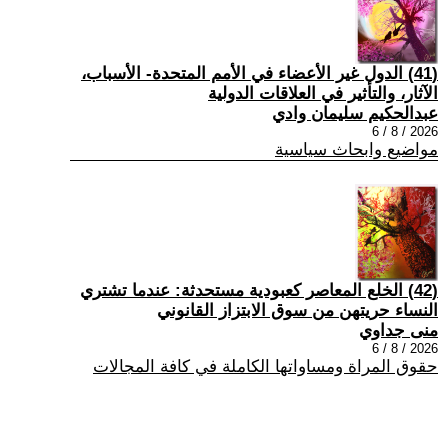
(41) الدول غير الأعضاء في الأمم المتحدة- الأسباب،
الآثار، والتأثير في العلاقات الدولية
عبدالحكيم سليمان وادي
2026 / 8 / 6
مواضيع وابحاث سياسية
(42) الخلع المعاصر كعبودية مستحدثة: عندما تشتري
النساء حريتهن من سوق الابتزاز القانوني
منى جداوي
2026 / 8 / 6
حقوق المراة ومساواتها الكاملة في كافة المجالات