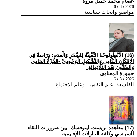
عصام محمد جميل مروة
2026 / 8 / 6
مواضيع وابحاث سياسية
(16) الْأَنْطُولُوجْيَا التِّقْنِيَّةُ لِلسِّحْرِ وَالْعَدَمِ: دِرَاسَةٌ فِي
الْإِمْكَانِ الْكَامِنِ وَالتَّشْكِيلِ الْوُجُودِيِّ -الجُزْءُ الحَادِي
وَالسِّتُّونَ بَعْدَ الثَّلَاثِمِائَةِ-
حمودة المعناوي
2026 / 8 / 6
الفلسفة ,علم النفس , وعلم الاجتماع
(17) معاهدة بريست-ليتوفسك: بين ضرورات البقاء
السياسي وكلفة التنازلات الإقليمية