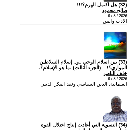
(32) هل اكتمل الهرم؟!!!
صالح محمود
2026 / 8 / 6
الادب والفن
(33) بين اسلام الوحي ..و.. إسلام السلاطين
الموازي؟!... (الجزء الثالث) -ما هو الإسلام؟-
خلف الناصر
2026 / 8 / 6
العلمانية، الدين السياسي ونقد الفكر الديني
(34) التسوية التي أعادت إنتاج اختلال القوة