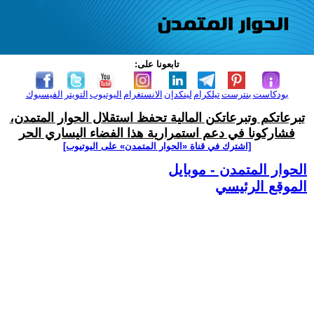
تابعونا على:
بودكاست
بنترست
تيلكرام
لينكدإن
الانستغرام
اليوتيوب
التويتر
الفيسبوك
تبرعاتكم وتبرعاتكن المالية تحفظ استقلال الحوار المتمدن،
فشاركونا في دعم استمرارية هذا الفضاء اليساري الحر
[اشترك في قناة ‫«الحوار المتمدن» على اليوتيوب]
الحوار المتمدن - موبايل
الموقع الرئيسي