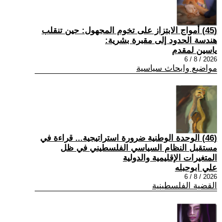
(45) أمواج الابتزاز على تخوم المجهول: حين تنقلب
هندسة الحدود إلى مقبرة بشرية:
ياسين لمقدم
2026 / 8 / 6
مواضيع وابحاث سياسية
(46) الوحدة الوطنية ضرورة استراتيجية... قراءة في
مستقبل النظام السياسي الفلسطيني في ظل
المتغيرات الإقليمية والدولية
علي ابوحبله
2026 / 8 / 6
القضية الفلسطينية