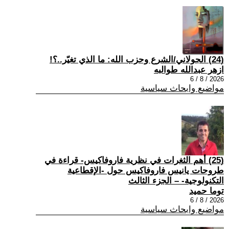
(24) الجولاني/الشرع وحزب الله: ما الذي تغيّر..؟!
ازهر عبدالله طوالبه
2026 / 8 / 6
مواضيع وابحاث سياسية
(25) أهم الثغرات في نظرية فاروفاكيس- قراءة في
طروحات يانيس فاروفاكيس حول -الإقطاعية
التكنولوجية- – الجزء الثالث
توما حميد
2026 / 8 / 6
مواضيع وابحاث سياسية