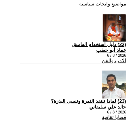
مواضيع وابحاث سياسية
(22) دليل استخدام الهامش
عماد أبو حطب
2026 / 8 / 6
الادب والفن
(23) لماذا ننتقد الثمرة وننسى البذرة؟
خالد علي سليفاني
2026 / 8 / 6
قضايا ثقافية