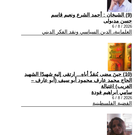
(9) الشيخان : أحمد الشرع ونعيم قاسم
حسن مدبولى
2026 / 8 / 6
العلمانية، الدين السياسي ونقد الفكر الديني
(10) حينَ مضى يُنقذُ أباه... ارتقى إليه شهيدًا الشهيد
الحاج محمد عارف محمود أبو سيف (أبو عارف –
الغريب) اغتيالة
سامي ابراهيم فودة
2026 / 8 / 6
القضية الفلسطينية