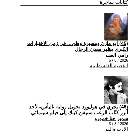
كتابات ساخرة
(45) أبو مازن ومسيرة وطن... في زمن الاختبارات
الكبرى يظهر معدن الرجال
رامي الغف
2026 / 8 / 6
القضية الفلسطينية
(46) يجري في هوليوود تحويل رواية -اليأس- لأحد
أبرز كتّاب الرعب ستيفن كينك إلى فيلم سينمائي
سمير حنا خمورو
2026 / 8 / 6
الادب والفن