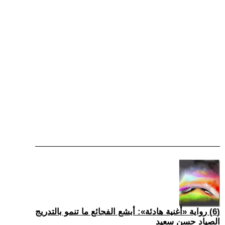
(6) رواية «أغنية هادئة»: أبشع الفجائع ما تنمو بالتدريج
الصياد حسن سعيد