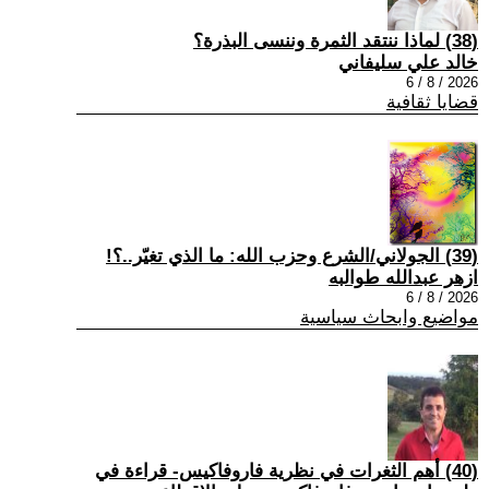
(38) لماذا ننتقد الثمرة وننسى البذرة؟
خالد علي سليفاني
2026 / 8 / 6
قضايا ثقافية
(39) الجولاني/الشرع وحزب الله: ما الذي تغيّر..؟!
ازهر عبدالله طوالبه
2026 / 8 / 6
مواضيع وابحاث سياسية
(40) أهم الثغرات في نظرية فاروفاكيس- قراءة في