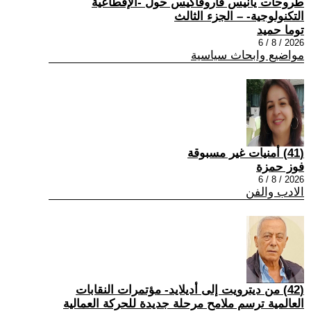
طروحات يانيس فاروفاكيس حول -الإقطاعية
التكنولوجية- – الجزء الثالث
توما حميد
2026 / 8 / 6
مواضيع وابحاث سياسية
(41) أمنيات غير مسبوقة
فوز حمزة
2026 / 8 / 6
الادب والفن
(42) من ديترويت إلى أديلايد- مؤتمرات النقابات
العالمية ترسم ملامح مرحلة جديدة للحركة العمالية