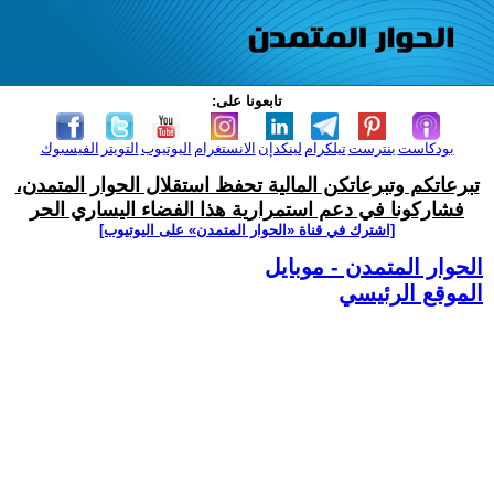
تابعونا على:
بودكاست
بنترست
تيلكرام
لينكدإن
الانستغرام
اليوتيوب
التويتر
الفيسبوك
تبرعاتكم وتبرعاتكن المالية تحفظ استقلال الحوار المتمدن،
فشاركونا في دعم استمرارية هذا الفضاء اليساري الحر
[اشترك في قناة ‫«الحوار المتمدن» على اليوتيوب]
الحوار المتمدن - موبايل
الموقع الرئيسي