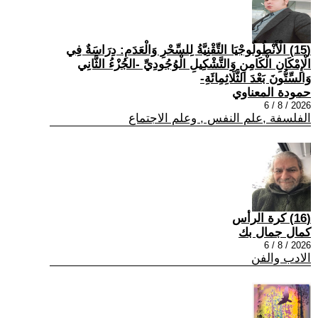
(15) الْأَنْطُولُوجْيَا التِّقْنِيَّةُ لِلسِّحْرِ وَالْعَدَمِ: دِرَاسَةٌ فِي
الْإِمْكَانِ الْكَامِنِ وَالتَّشْكِيلِ الْوُجُودِيِّ -الجُزْءُ الثَّانِي
وَالسِّتُّونَ بَعْدَ الثَّلَاثِمِائَةِ-
حمودة المعناوي
2026 / 8 / 6
الفلسفة ,علم النفس , وعلم الاجتماع
(16) كرة الرأس
كمال جمال بك
2026 / 8 / 6
الادب والفن