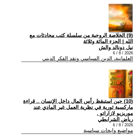
(9) الخلاصة الروحية من سلسلة كتب محادثات مع
الله | الجزء المائة وثلاثة
نيل دونالد والش
2026 / 8 / 6
العلمانية، الدين السياسي ونقد الفكر الديني
(10) حين استيقظ رأس المال داخل الإنسان .. قراءة
ماركسية ثورية في نظرية العمل غير المادي عند
موريزيو لازاراتو .
رياض الشرايطي
2026 / 8 / 6
مواضيع وابحاث سياسية