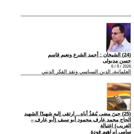
(24) الشيخان : أحمد الشرع ونعيم قاسم
حسن مدبولى
2026 / 8 / 6
العلمانية، الدين السياسي ونقد الفكر الديني
(25) حينَ مضى يُنقذُ أباه... ارتقى إليه شهيدًا الشهيد
الحاج محمد عارف محمود أبو سيف (أبو عارف –
الغريب) اغتيالة
سامي ابراهيم فودة