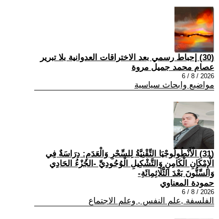
(30) إحباط رسمي بعد الاختراقات العدوانية بلا تبرير
عصام محمد جميل مروة
2026 / 8 / 6
مواضيع وابحاث سياسية
(31) الْأَنْطُولُوجْيَا التِّقْنِيَّةُ لِلسِّحْرِ وَالْعَدَمِ: دِرَاسَةٌ فِي
الْإِمْكَانِ الْكَامِنِ وَالتَّشْكِيلِ الْوُجُودِيِّ -الجُزْءُ الحَادِي
وَالسِّتُّونَ بَعْدَ الثَّلَاثِمِائَةِ-
حمودة المعناوي
2026 / 8 / 6
الفلسفة ,علم النفس , وعلم الاجتماع