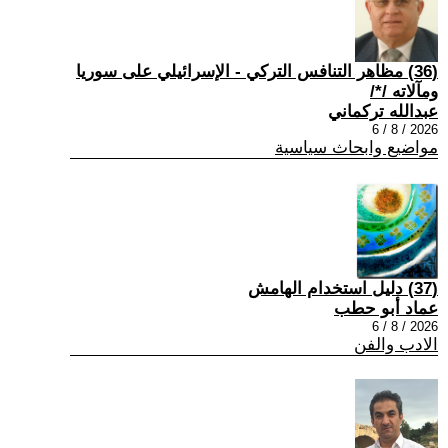
(36) مظاهر التنافس التركي - الإسرائيلي على سوريا
ومآلاته /*/
عبدالله تركماني
2026 / 8 / 6
مواضيع وابحاث سياسية
(37) دليل استخدام الهامش
عماد أبو حطب
2026 / 8 / 6
الادب والفن