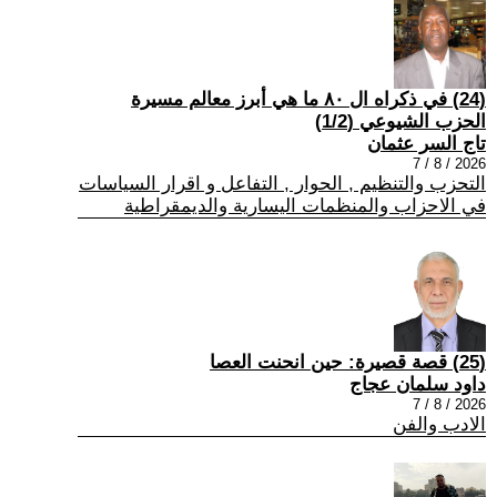
(24) في ذكراه ال ٨٠ ما هي أبرز معالم مسيرة
الحزب الشيوعي (1/2)
تاج السر عثمان
2026 / 8 / 7
التحزب والتنظيم , الحوار , التفاعل و اقرار السياسات
في الاحزاب والمنظمات اليسارية والديمقراطية
(25) قصة قصيرة: حين انحنت العصا
داود سلمان عجاج
2026 / 8 / 7
الادب والفن