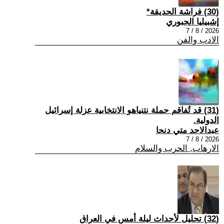
(30) فراشة الحديقة*
إشبيليا الجبوري
2026 / 8 / 7
الادب والفن
(31) قد تُفاقم حملة نتنياهو الانتخابية عزلة إسرائيل
الدولية.
عبدالاحد متي دنحا
2026 / 8 / 7
الارهاب, الحرب والسلام
(32) تحليل لأحداث ليلة أمس في العراق