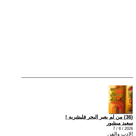
(36) من لم يعبر البحر فليشربه !
سعيد مبشور
2026 / 8 / 7
الادب والفن