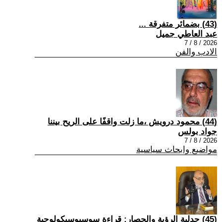
(43) بضمائر متفرقة ...
عبد العاطي جميل
2026 / 8 / 7
الادب والفن
(44) محمود درويش ،ما زلت واقفًا على الريح بيننا
جواد بولس
2026 / 8 / 7
مواضيع وابحاث سياسية
(45) جدلية الرؤية والحصار: قراءة سوسيوسيكولوجية