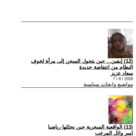
(12) إيفين... حين يتحول السجن إلى مرآة لخوف
النظام من انتفاضة جديدة
سعاد عزيز
2026 / 8 / 7
مواضيع وابحاث سياسية
(13) الواقعية السحرية حين نحللها رياضيا
امير وائل المرعب