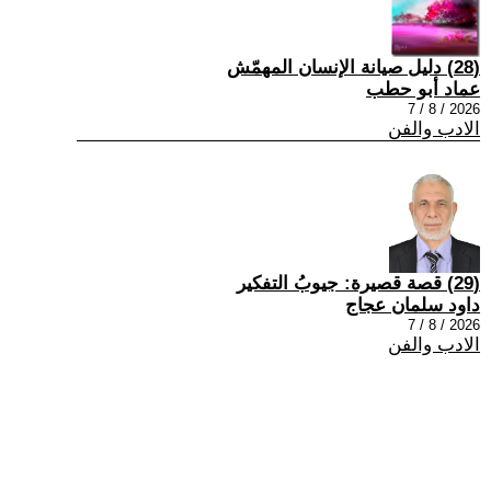
(28) دليل صيانة الإنسان المهمّش
عماد أبو حطب
2026 / 8 / 7
الادب والفن
(29) قصة قصيرة: جيوبُ التفكير
داود سلمان عجاج
2026 / 8 / 7
الادب والفن