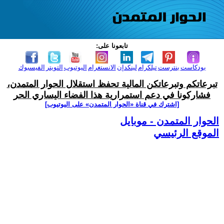
تابعونا على:
بودكاست
بنترست
تيلكرام
لينكدإن
الانستغرام
اليوتيوب
التويتر
الفيسبوك
تبرعاتكم وتبرعاتكن المالية تحفظ استقلال الحوار المتمدن،
فشاركونا في دعم استمرارية هذا الفضاء اليساري الحر
[اشترك في قناة ‫«الحوار المتمدن» على اليوتيوب]
الحوار المتمدن - موبايل
الموقع الرئيسي