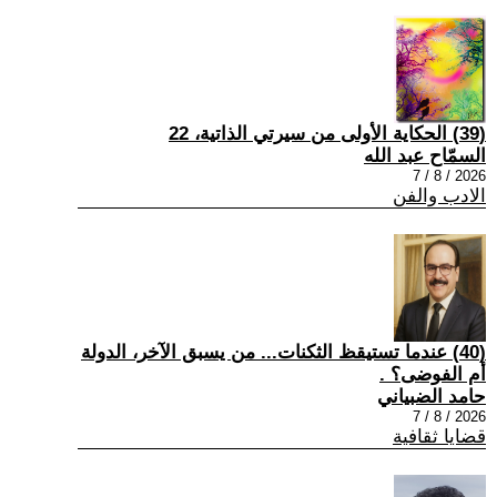
(39) الحكاية الأولى من سيرتي الذاتية، 22
السمّاح عبد الله
2026 / 8 / 7
الادب والفن
(40) عندما تستيقظ الثكنات... من يسبق الآخر، الدولة
أم الفوضى؟ .
حامد الضبياني
2026 / 8 / 7
قضايا ثقافية