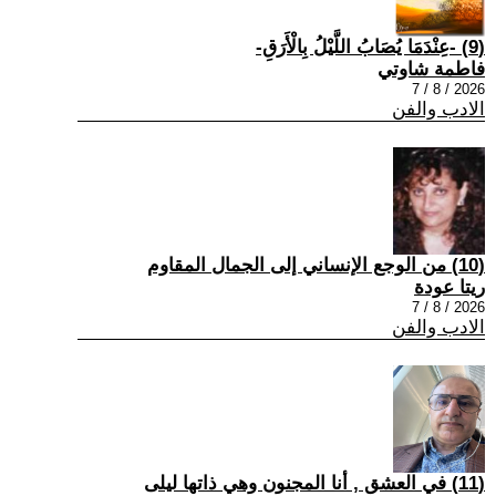
(9) -عِنْدَمَا يُصَابُ اللَّيْلُ بِالْأَرَقِ-
فاطمة شاوتي
2026 / 8 / 7
الادب والفن
(10) من الوجع الإنساني إلى الجمال المقاوم
ريتا عودة
2026 / 8 / 7
الادب والفن
(11) في العشق , أنا المجنون وهي ذاتها ليلى