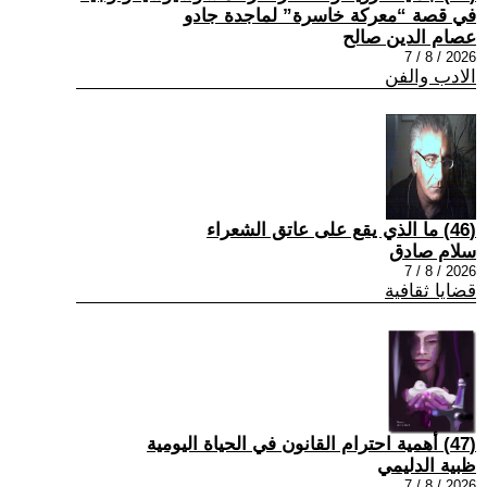
في قصة “معركة خاسرة” لماجدة جادو
عصام الدين صالح
2026 / 8 / 7
الادب والفن
(46) ما الذي يقع على عاتق الشعراء
سلام صادق
2026 / 8 / 7
قضايا ثقافية
(47) أهمية احترام القانون في الحياة اليومية
ظبية الدليمي
2026 / 8 / 7