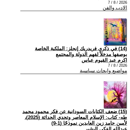
2026 / 8 / 7
الادب والفن
(14) في ذكرى فريدريك إنجلز: الملكية الخاصة
بوصفها مدخلاً لفهم الدولة والمجتمع
اكرم عبد القيوم عباس
2026 / 8 / 7
مواضيع وابحاث سياسية
(15) ضعف الكتابات السودانية عن فكر محمود محمد
طه- كتاب: الإسلام المعاصر وتحدي الحداثة (2025)،
لأمين حامد زين العابدين نموذجًا (1-9)
عبدالله الفكي البشير