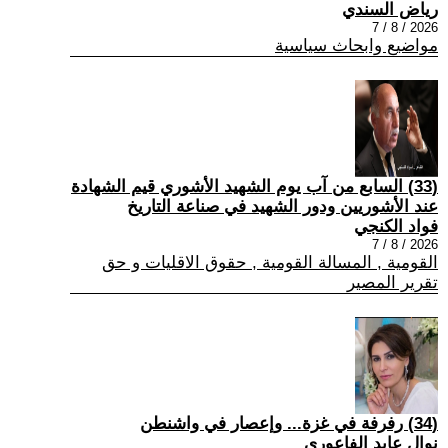
رياض السندي
2026 / 8 / 7
مواضيع وابحاث سياسية
(33) السابع من آب يوم الشهيد الأشوري قيم الشهادة
عند الأشوريين ودور الشهيد في صناعة التاريخ
فواد الكنجي
2026 / 8 / 7
القومية , المسالة القومية , حقوق الاقليات و حق
تقرير المصير
(34) رفرفة في غزة... وإعصار في واشنطن
نوال عايد الفاعوري