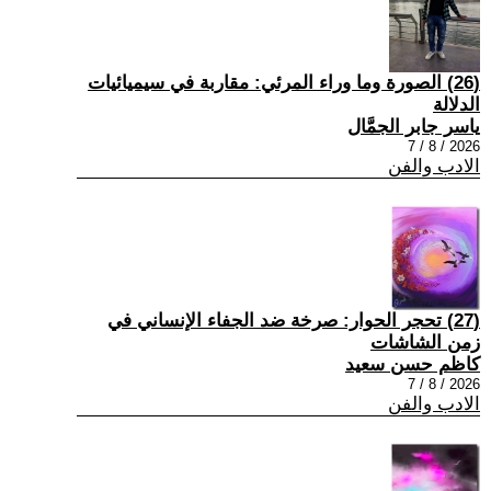
(26) الصورة وما وراء المرئي: مقاربة في سيميائيات
الدلالة
ياسر جابر الجمَّال
2026 / 8 / 7
الادب والفن
(27) تحجر الحوار: صرخة ضد الجفاء الإنساني في
زمن الشاشات
كاظم حسن سعيد
2026 / 8 / 7
الادب والفن