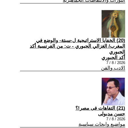
الثورات والانتفاضات الجماهيرية
(20) الخفايا الاستراتيجية ل-سبتة- والوضع في
المغرب/ الغزالي الجبوري - ت: من الفرنسية أكد
الجبوري
أكد الجبوري
2026 / 8 / 7
الادب والفن
(21) التفاهات فى مصر!؟
حسن مدبولى
2026 / 8 / 7
مواضيع وابحاث سياسية