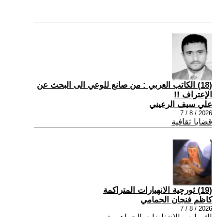
(18) الكاتب العربي : من صانع للوعي الى البحث عن
الإعتراف !!
علي سيف الرعيني
2026 / 8 / 7
قضايا ثقافية
(19) ثورچية الانهيارات المتراكمة
كاظم فنجان الحمامي
2026 / 8 / 7