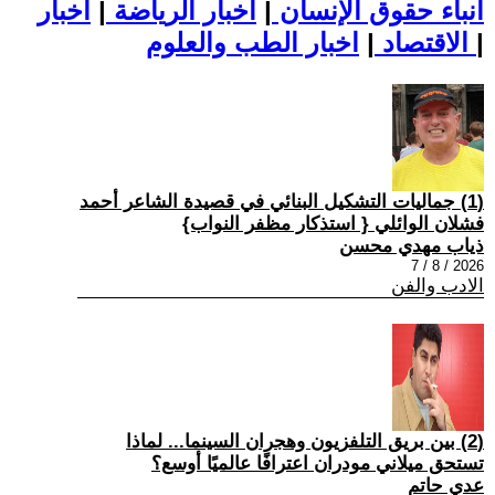
أنباء حقوق الإنسان
|
اخبار الرياضة
|
اخبار
|
اخبار الطب والعلوم
الاقتصاد
|
(1) جماليات التشكيل البنائي في قصيدة الشاعر أحمد
فشلان الوائلي { استذكار مظفر النواب}
ذياب مهدي محسن
2026 / 8 / 7
الادب والفن
(2) بين بريق التلفزيون وهجران السينما... لماذا
تستحق ميلاني مودران اعترافًا عالميًا أوسع؟
عدي حاتم