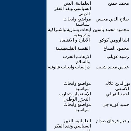
محمد جميح
العلمانية، الدين
السياسي ونقد الفكر
الديني
صلاح الدين محسن
مواضيع وابحاث
سياسية
محمود محمد ياسين
ابحاث يسارية واشتراكية
وشيوعية
ايليا أرومي كوكو
الادارة و الاقتصاد
محمود الصباغ
القضية الفلسطينية
رشيد غويلب
الارهاب, الحرب
والسلام
عباس مجيد شبيب
دراسات وابحاث قانونية
نورالدين علاك
مواضيع وابحاث
الاسفي
سياسية
احمد النهيلي
الإستعمار وتجارب
التحرّر الوطني
حميد كوره جي
مواضيع وابحاث
سياسية
رحيم فرحان صدام
العلمانية، الدين
السياسي ونقد الفكر