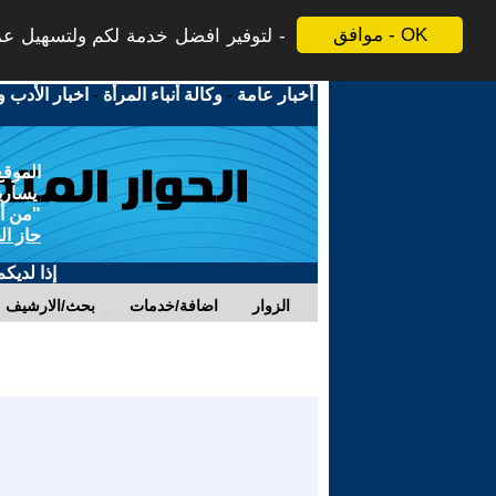
موافق - OK
لتوفير افضل خدمة لكم ولتسهيل عملي
أخبار عامة
-
وكالة أنباء المرأة
-
اخبار الأدب و
الموقع
يسارية
"من أج
حاز ال
إذا لديك
الزوار
اضافة/خدمات
بحث/الارشيف