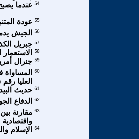
54
عندما يصبح
55
عودة المتنب
56
الجيش يدمر
57
جبريل الكذا
58
الاستعمار البد
59
جنرال أمري
60
المساواة في
العليا رقم (720/قضاء اداري/تمييز/2021
61
حديث البيدق
62
الدفاع الج
63
مقارنة بين
واقتصادية
64
الإسلام وال