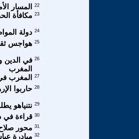
22
المسار الأ
23
مكافأة الح
24
دولة الموا
25
هواجس ثقافي
26
المغرب
27
المغرب في 
28
حاربوا الإره
29
نتنياهو يط
30
قراءة في 
31
محور صلاح 
32
مبادرة عبا