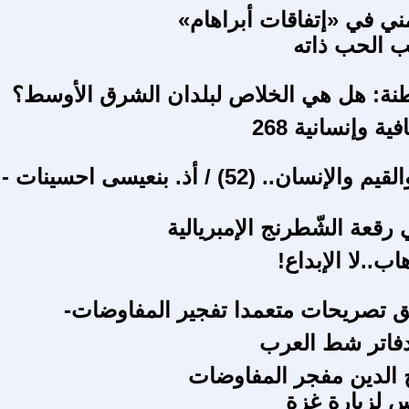
مني في «إتفاقات أبراهام»
ب الحب ذاته
طنة: هل هي الخلاص لبلدان الشرق الأوسط؟
ة وإنسانية 268
في الدين والقيم والإنسان.. (52) / أذ. بنعيسى احسينات -
رقعة الشّطرنج الإمبريالية
اب..لا الإبداع!
لق تصريحات متعمدا تفجير المفاوضات-
دفاتر شط العرب
الدين مفجر المفاوضات
س لزيارة غزة