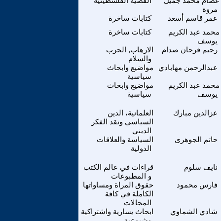
عصام محمد جميل
القضية الفلسطينية
مروة
عمر قاسم أسعد
كتابات ساخرة
محمد عبد الكريم
كتابات ساخرة
يوسف
رحيم فرحان صدام
الارهاب, الحرب
والسلام
عبدالرحمن مهابادي
مواضيع وابحاث
سياسية
محمد عبد الكريم
مواضيع وابحاث
يوسف
سياسية
عزالدين مبارك
العلمانية، الدين
السياسي ونقد الفكر
الديني
حاتم الجوهرى
السياسة والعلاقات
الدولية
نايف سلوم
قراءات في عالم الكتب
و المطبوعات
فارس محمود
حقوق المراة ومساواتها
الكاملة في كافة
المجالات
شادي الشماوي
ابحاث يسارية واشتراكية
وشيوعية