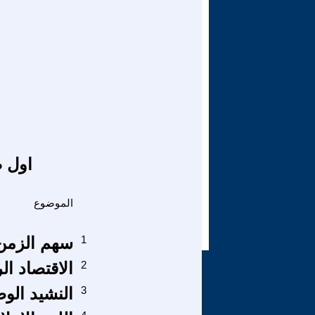
اول ص
الموضوع
1
سهم الزمن ب
2
الاقتصاد ا
3
النشيد الو