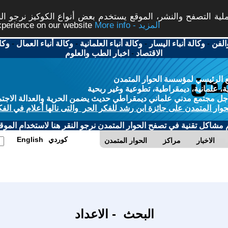
ة التصفح والنشر، الموقع يستخدم بعض أنواع الكوكيز نرجو النق
More info - المزيد
experience on our website
الفن
-
وكالة أنباء اليسار
-
وكالة أنباء العلمانية
-
وكالة أنباء العمال
-
وكا
الاقتصاد
-
اخبار الطب والعلوم
 الرئيسي لمؤسسة الحوار المتمدن
، علمانية، ديمقراطية، تطوعية وغير ربحية
ل مجتمع مدني علماني ديمقراطي حديث يضمن الحرية والعدالة الاجتم
حوار المتمدن على جائزة ابن رشد للفكر الحر والتى نالها أعلام في الفك
م مشاكل تقنية في تصفح الحوار المتمدن نرجو النقر هنا لاستخدام الموقع
كوردي
English
الاخبار
مراكز
الحوار المتمدن
البحث - الاعداد