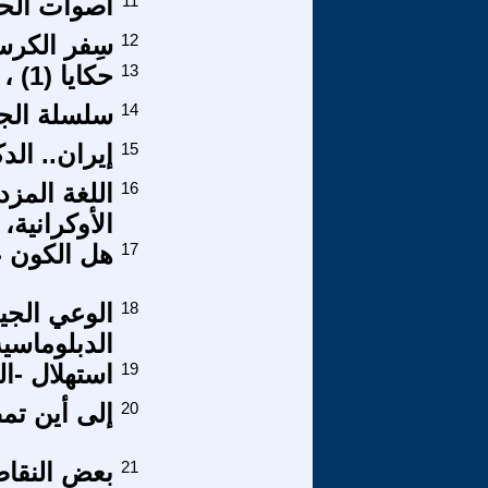
11
أصوات الح
12
سِفر الكر
13
حكايا (1) ، الخوش بوش
14
سلسلة الجذو
15
إيران.. الد
16
اللغة المز
الأوكرانية
17
هل الكون 
18
الوعي الجيو
الدبلوماسية
19
استهلال -ال
20
إلى أين تمض
21
بعض النقاط