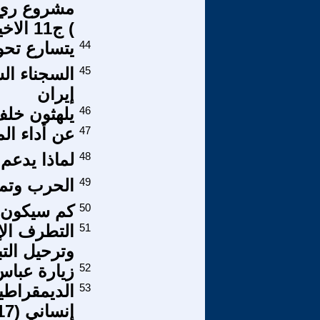
مشروع ري ك
) ج11 الاخير
44
يتسارع تحول
45
إيران
46
يلهثون خلف
47
عن أداء ال
48
لماذا يدعم
49
الحرب وتمدّ
50
كم سيكون 
51
التطرف الإ
وترحيل التب
52
زيارة عباس
53
الديمقراطي
إنساني (17)