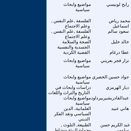
رابح لونيسي
مواضيع وابحاث
سياسية
محمد رياض
الفلسفة ,علم النفس ,
اسماعيل
وعلم الاجتماع
سعود سالم
الفلسفة ,علم النفس ,
وعلم الاجتماع
خالد خليل
الصحة والسلامة
الجسدية والنفسية
عطا درغام
القضية الكردية
نزار فجر بعريني
مواضيع وابحاث
سياسية
جواد حسين الخضري
مواضيع وابحاث
سياسية
ديار الهرمزي
دراسات وابحاث في
التاريخ والتراث واللغات
عبدالقادربشيربيرداود
مواضيع وابحاث
سياسية
هاني عبيد
العلمانية، الدين
السياسي ونقد الفكر
الديني
عبد الكريم حسن
الطبيعة, التلوث ,
سلومي
وحماية البيئة ونشاط