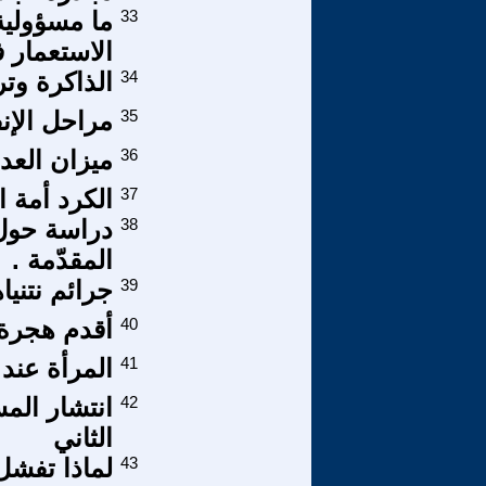
33
ما مسؤولية
الاستعمار 
34
الذاكرة وت
35
مراحل الإنف
36
ميزان العد
37
الكرد أمة ا
38
دراسة حول
المقدّمة .
39
جرائم نتنيا
40
أقدم هجرة 
41
المرأة عند
42
انتشار الم
الثاني
43
لماذا تفشل 