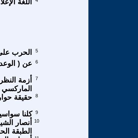
4
اللغة الإع
5
الحرب على 
6
عن ( الوعد 
7
أزمة النظر
الماركسي . ا
8
حقيقة حوار الحضارا
9
كلنا سواسي
10
أنصار الشي
الطبقة الحا