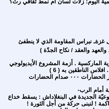
لامية اليوم: زلات لسان أم نمط ثقافي رث؟
غزةـ نبراس المقاومة الذي لا ينطفئ
والعهد والعقد / نكاح الجدّة )
ية الماركسية . أزمة المشروع الأيديولوجي
فلاس الناطقين به ( 6 )
ت ٠٠٠ صدام الحضارات
ة أمام الرب-
وعيّة الجديدة في البنغلاداش : يسقط خداع
كمة ! لنبنى حركة من أجل الثورة !