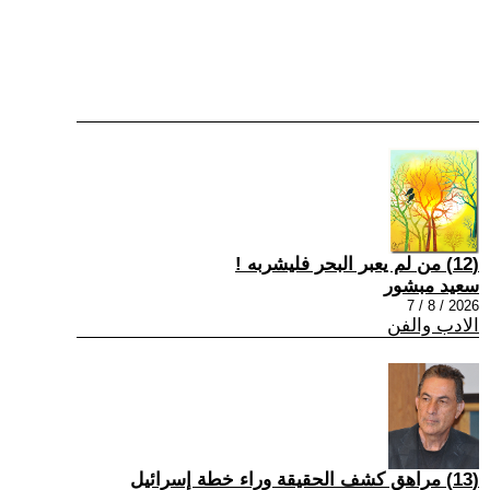
(12) من لم يعبر البحر فليشربه !
سعيد مبشور
2026 / 8 / 7
الادب والفن
(13) مراهق كشف الحقيقة وراء خطة إسرائيل