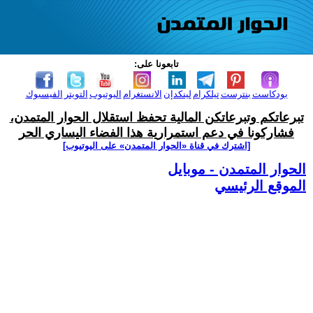
تابعونا على:
بودكاست
بنترست
تيلكرام
لينكدإن
الانستغرام
اليوتيوب
التويتر
الفيسبوك
تبرعاتكم وتبرعاتكن المالية تحفظ استقلال الحوار المتمدن،
فشاركونا في دعم استمرارية هذا الفضاء اليساري الحر
[اشترك في قناة ‫«الحوار المتمدن» على اليوتيوب]
الحوار المتمدن - موبايل
الموقع الرئيسي