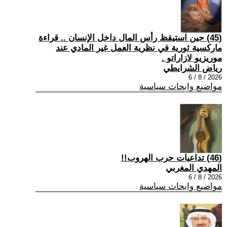
(45) حين استيقظ رأس المال داخل الإنسان .. قراءة
ماركسية ثورية في نظرية العمل غير المادي عند
موريزيو لازاراتو .
رياض الشرايطي
2026 / 8 / 6
مواضيع وابحاث سياسية
(46) تداعيات حرب الهروب!!
المهدي المغربي
2026 / 8 / 6
مواضيع وابحاث سياسية