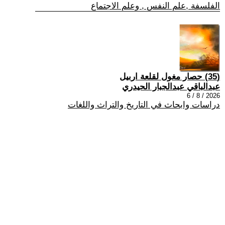
الفلسفة ,علم النفس , وعلم الاجتماع
(35) حصار مغول لقلعة اربيل
عبدالباقي عبدالجبار الحيدري
2026 / 8 / 6
دراسات وابحاث في التاريخ والتراث واللغات