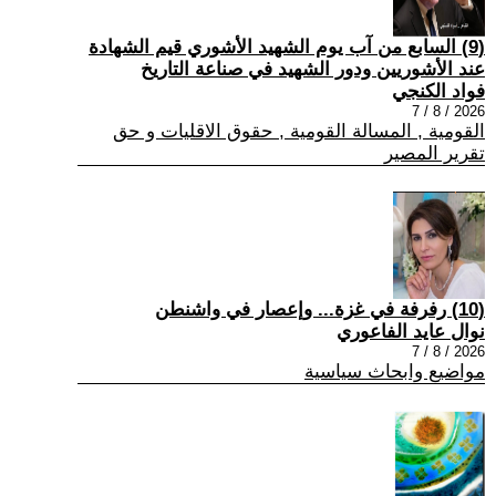
(9) السابع من آب يوم الشهيد الأشوري قيم الشهادة
عند الأشوريين ودور الشهيد في صناعة التاريخ
فواد الكنجي
2026 / 8 / 7
القومية , المسالة القومية , حقوق الاقليات و حق
تقرير المصير
(10) رفرفة في غزة... وإعصار في واشنطن
نوال عايد الفاعوري
2026 / 8 / 7
مواضيع وابحاث سياسية