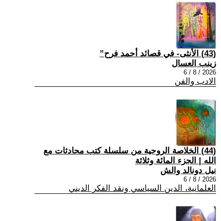
(43) الأنثى- في قصائد أحمد فرح”
زينب العسال
2026 / 8 / 6
الادب والفن
(44) الخلاصة الروحية من سلسلة كتب محادثات مع
الله | الجزء المائة وثلاثة
نيل دونالد والش
2026 / 8 / 6
العلمانية، الدين السياسي ونقد الفكر الديني