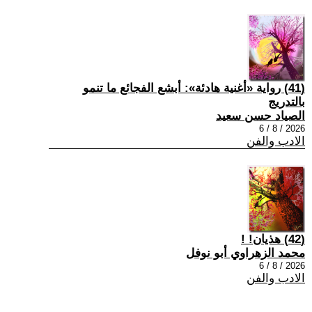
(41) رواية «أغنية هادئة»: أبشع الفجائع ما تنمو
بالتدريج
الصياد حسن سعيد
2026 / 8 / 6
الادب والفن
(42) هذيان! !
محمد الزهراوي أبو نوفل
2026 / 8 / 6
الادب والفن