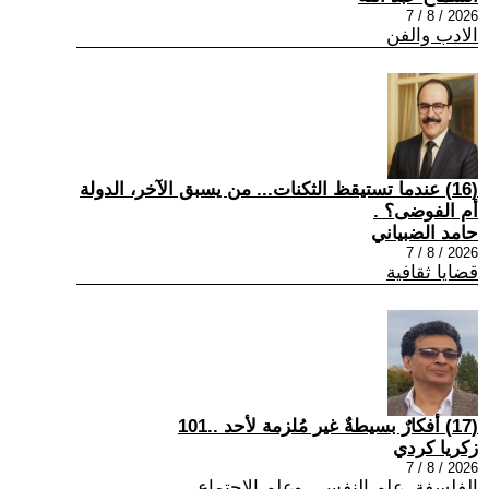
2026 / 8 / 7
الادب والفن
(16) عندما تستيقظ الثكنات... من يسبق الآخر، الدولة
أم الفوضى؟ .
حامد الضبياني
2026 / 8 / 7
قضايا ثقافية
(17) أفكارٌ بسيطةٌ غير مُلزمة لأحد ..101
زكريا كردي
2026 / 8 / 7
الفلسفة ,علم النفس , وعلم الاجتماع