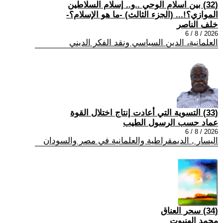
(32) بين اسلام الوحي ..و.. إسلام السلاطين
الموازي؟!... (الجزء الثالث) -ما هو الإسلام؟-
خلف الناصر
2026 / 8 / 6
العلمانية، الدين السياسي ونقد الفكر الديني
(33) التسوية التي أعادت إنتاج اختلال القوة
عماد حسب الرسول الطيب
2026 / 8 / 6
اليسار , الديمقراطية والعلمانية في مصر والسودان
(34) سحر العناق
محمد الهنبوت