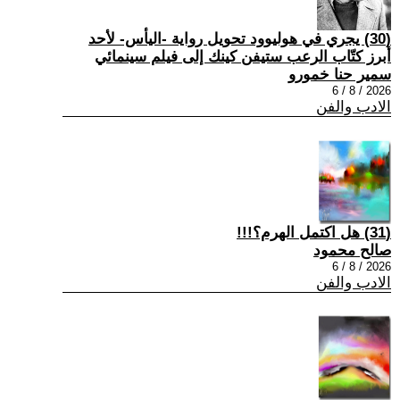
(30) يجري في هوليوود تحويل رواية -اليأس- لأحد
أبرز كتّاب الرعب ستيفن كينك إلى فيلم سينمائي
سمير حنا خمورو
2026 / 8 / 6
الادب والفن
(31) هل اكتمل الهرم؟!!!
صالح محمود
2026 / 8 / 6
الادب والفن