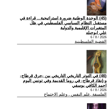
(45) الوحدة الوطنية ضرورة استراتيجية... قراءة في
مستقبل النظام السياسي الفلسطيني في ظل
المتغيرات الإقليمية والدولية
علي ابوحبله
2026 / 8 / 6
القضية الفلسطينية
(46) في التوتر التاريخي التاريخي بين -حرق قرطاج-
و-إنقاذ قرطاج- في روما القديمة وفي تونس اليوم
احمد الكافي يوسفي
2026 / 8 / 6
الفلسفة ,علم النفس , وعلم الاجتماع