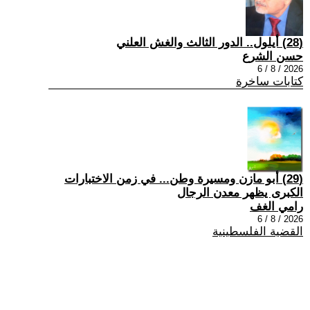
(28) أيلول.. الدور الثالث والغش العلني
حسن الشرع
2026 / 8 / 6
كتابات ساخرة
(29) أبو مازن ومسيرة وطن... في زمن الاختبارات
الكبرى يظهر معدن الرجال
رامي الغف
2026 / 8 / 6
القضية الفلسطينية