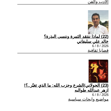
الادب والفن
(22) لماذا ننتقد الثمرة وننسى البذرة؟
خالد علي سليفاني
2026 / 8 / 6
قضايا ثقافية
(23) الجولاني/الشرع وحزب الله: ما الذي تغيّر..؟!
ازهر عبدالله طوالبه
2026 / 8 / 6
مواضيع وابحاث سياسية