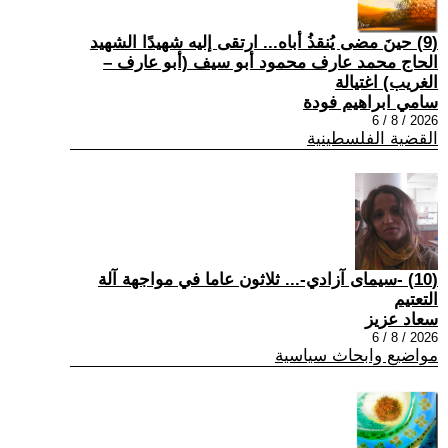
(9) حينَ مضى يُنقذُ أباه... ارتقى إليه شهيدًا الشهيد
الحاج محمد عارف محمود أبو سيف (أبو عارف –
الغريب) اغتيالة
سامي ابراهيم فودة
2026 / 8 / 6
القضية الفلسطينية
(10) -سيمای آزادي-... ثلاثون عاما في مواجهة آلة
التعتيم
سعاد عزيز
2026 / 8 / 6
مواضيع وابحاث سياسية