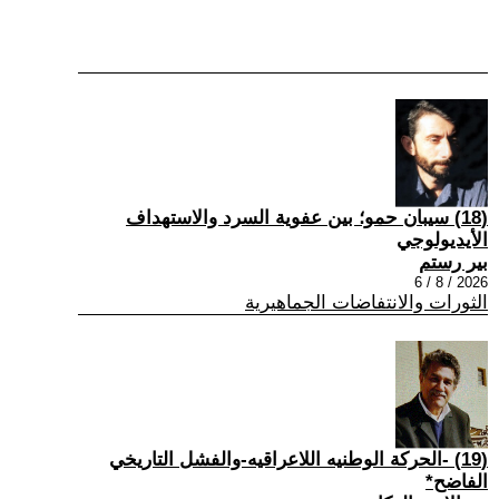
(18) سيبان حمو؛ بين عفوية السرد والاستهداف
الأيديولوجي
بير رستم
2026 / 8 / 6
الثورات والانتفاضات الجماهيرية
(19) -الحركة الوطنيه اللاعراقيه-والفشل التاريخي
الفاضح*