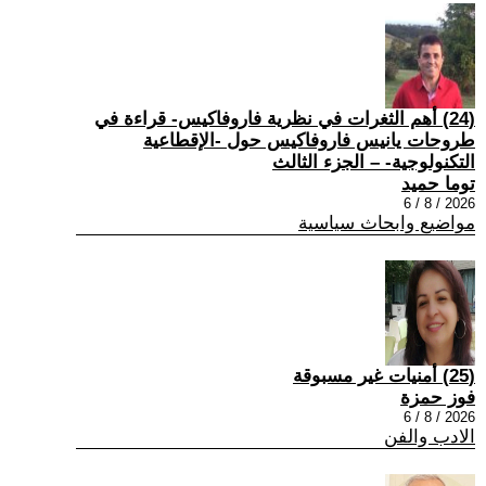
(24) أهم الثغرات في نظرية فاروفاكيس- قراءة في
طروحات يانيس فاروفاكيس حول -الإقطاعية
التكنولوجية- – الجزء الثالث
توما حميد
2026 / 8 / 6
مواضيع وابحاث سياسية
(25) أمنيات غير مسبوقة
فوز حمزة
2026 / 8 / 6
الادب والفن