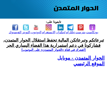
تابعونا على:
بودكاست
بنترست
تيلكرام
لينكدإن
الانستغرام
اليوتيوب
التويتر
الفيسبوك
تبرعاتكم وتبرعاتكن المالية تحفظ استقلال الحوار المتمدن،
فشاركونا في دعم استمرارية هذا الفضاء اليساري الحر
[اشترك في قناة ‫«الحوار المتمدن» على اليوتيوب]
الحوار المتمدن - موبايل
الموقع الرئيسي