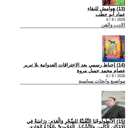
(13) هوامش للبقاء
عماد أبو حطب
2026 / 8 / 6
الادب والفن
(14) إحباط رسمي بعد الاختراقات العدوانية بلا تبرير
عصام محمد جميل مروة
2026 / 8 / 6
مواضيع وابحاث سياسية
(15) الْأَنْطُولُوجْيَا التِّقْنِيَّةُ لِلسِّحْرِ وَالْعَدَمِ: دِرَاسَةٌ فِي
الْإِمْكَانِ الْكَامِنِ وَالتَّشْكِيلِ الْوُجُودِيِّ -الجُزْءُ الحَادِي