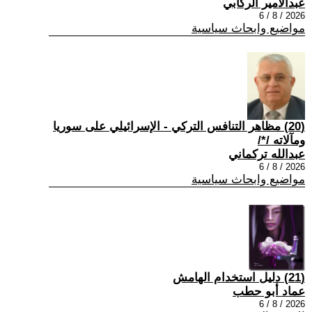
عبدالامير الركابي
2026 / 8 / 6
مواضيع وابحاث سياسية
(20) مظاهر التنافس التركي - الإسرائيلي على سوريا
ومآلاته /*/
عبدالله تركماني
2026 / 8 / 6
مواضيع وابحاث سياسية
(21) دليل استخدام الهامش
عماد أبو حطب
2026 / 8 / 6