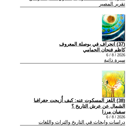
تقرير المصير
(37) انحراف في بوصلة المعروف
كاظم فنجان الحمامي
2026 / 8 / 6
سيرة ذاتية
(38) اللغز المسكوت عنه: كيف أُزيحت جغرافيا
الشمال عن عرش التاريخ ؟
سفيان مرزا
2026 / 8 / 6
دراسات وابحاث في التاريخ والتراث واللغات