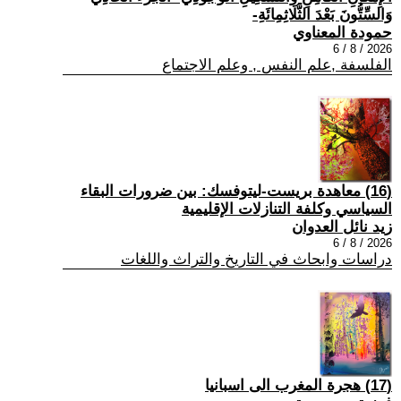
وَالسِّتُّونَ بَعْدَ الثَّلَاثِمِائَةِ-
حمودة المعناوي
2026 / 8 / 6
الفلسفة ,علم النفس , وعلم الاجتماع
(16) معاهدة بريست-ليتوفسك: بين ضرورات البقاء
السياسي وكلفة التنازلات الإقليمية
زيد نائل العدوان
2026 / 8 / 6
دراسات وابحاث في التاريخ والتراث واللغات
(17) هجرة المغرب الى اسبانيا