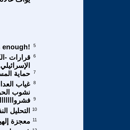
5
!Enough is enough ألمانيا مستعمرة إسرائيلة!
6
قرارات -ال
الإسرائيلي
7
حماية الم
8
غياب العدا
نشوب الحر
9
فشرواااااااا
10
التحليل الن
11
معجزة إلهية