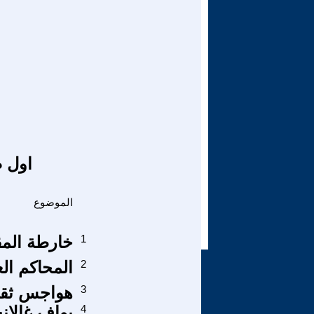
اول ص
الموضوع
1
خارطة المقاوم
2
المحاكم الع
3
هواجس ثقافي
4
يواف غالانت