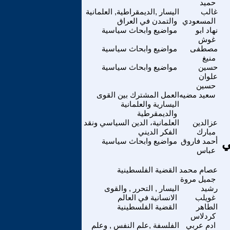
حميد
غالب
اليسار ,الديمقراطية, العلمانية
المسعودي
والتمدن في العراق
نهاد ابو
مواضيع وابحاث سياسية
غوش
مصطفى
مواضيع وابحاث سياسية
منيغ
حسين
مواضيع وابحاث سياسية
علوان
حسين
سعيد مضيه
العمل المشترك بين القوى
اليسارية والعلمانية
والديمقرطية
عزالدين
العلمانية، الدين السياسي ونقد
مبارك
الفكر الديني
ي
أحمد فاروق
مواضيع وابحاث سياسية
عباس
عصام محمد
القضية الفلسطينية
جميل مروة
رشيد
اليسار , التحرر , والقوى
غويلب
الانسانية في العالم
الطاهر
القضية الفلسطينية
كردلاس
ادم عربي
الفلسفة ,علم النفس , وعلم