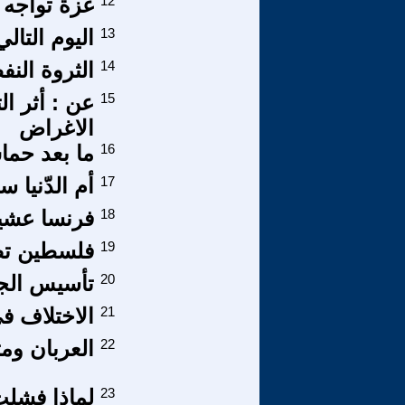
12
غزة تواجه ا
13
اليوم التالي
14
الثروة الن
15
عن : أثر ا
الاغراض
16
ما بعد حما
17
أم الدّنيا 
18
فرنسا عشية ا
19
فلسطين تضي
20
تأسيس الج
21
الاختلاف ف
22
العربان ومت
23
لماذا فشلت 