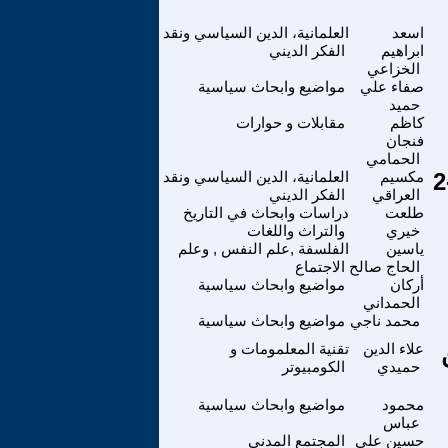
اسعد
العلمانية، الدين السياسي ونقد
ابراهيم
الفكر الديني
الخزاعي
صفاء علي
مواضيع وابحاث سياسية
حميد
كاظم
مقابلات و حوارات
فنجان
الحمامي
مكسيم
العلمانية، الدين السياسي ونقد
العراقي
الفكر الديني
طلعت
دراسات وابحاث في التاريخ
خيري
والتراث واللغات
ياسين
الفلسفة ,علم النفس , وعلم
الحاج صالح
الاجتماع
أركان
مواضيع وابحاث سياسية
الحمداني
محمد ناجي
مواضيع وابحاث سياسية
علاء الدين
تقنية المعلمومات و
حميدي
الكومبيوتر
محمود
مواضيع وابحاث سياسية
عباس
حسين علي
المجتمع المدني