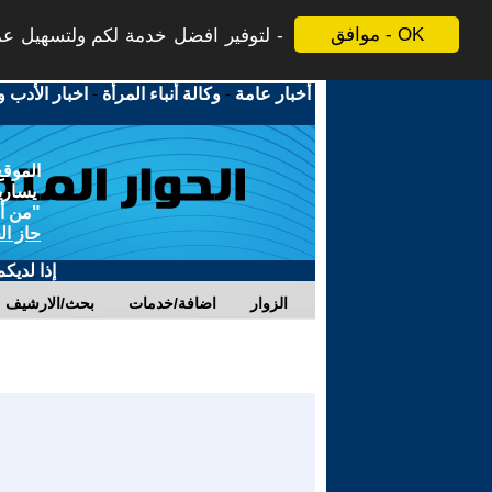
موافق - OK
لتوفير افضل خدمة لكم ولتسهيل عملي
أخبار عامة
-
وكالة أنباء المرأة
-
اخبار الأدب و
الموقع
يسارية
"من أج
حاز ال
إذا لديك
الزوار
اضافة/خدمات
بحث/الارشيف