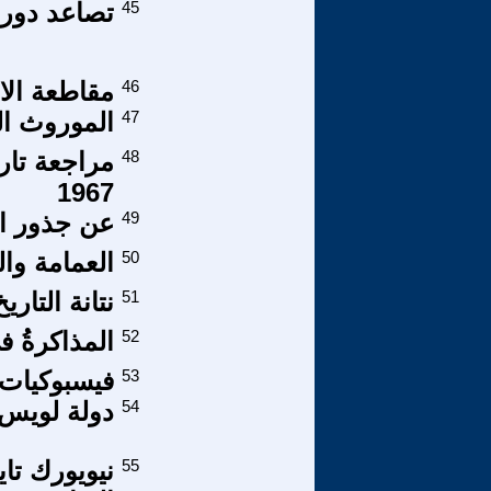
45
تصاعد دور 
46
مقاطعة الا
47
الموروث ال
48
مراجعة تار
1967
49
عن جذور ال
50
العمامة وال
51
نتانة التار
52
المذاكرةُ 
53
فيسبوكيات 
54
دولة لويس ا
55
نيويورك تاي