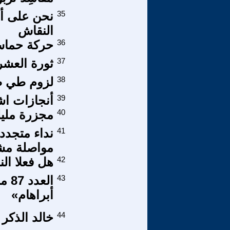
35
نحن على أ
النقاش
36
حركة حماس 
37
ثورة العشر
38
لزوم طي صفح
39
أنجازات اشب
40
مجزرة مليلية الدم
41
نداء متجدد
مواصلة مشو
42
هل فعلا ال
43
الع
أبراهام»
44
خالد الذكر