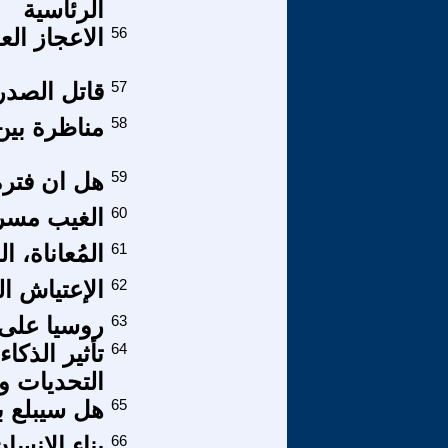
الرئاسية
56
الاعجاز ال
57
قاتل الصدر
58
مناظرة بين 
59
هل ان فترة
60
الغيب مسرح
61
المُعاناة، ا
62
الإعتياش ا
63
روسيا على 
64
تأثير الذك
التحديات 
65
هل سيبلع بش
66
بناء الإنسان