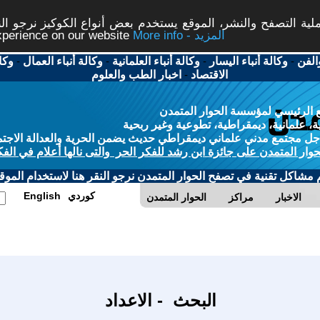
ة التصفح والنشر، الموقع يستخدم بعض أنواع الكوكيز نرجو النق
More info - المزيد
experience on our website
الفن
-
وكالة أنباء اليسار
-
وكالة أنباء العلمانية
-
وكالة أنباء العمال
-
وكا
الاقتصاد
-
اخبار الطب والعلوم
 الرئيسي لمؤسسة الحوار المتمدن
، علمانية، ديمقراطية، تطوعية وغير ربحية
ل مجتمع مدني علماني ديمقراطي حديث يضمن الحرية والعدالة الاجتم
حوار المتمدن على جائزة ابن رشد للفكر الحر والتى نالها أعلام في الفك
م مشاكل تقنية في تصفح الحوار المتمدن نرجو النقر هنا لاستخدام الموقع
كوردي
English
الاخبار
مراكز
الحوار المتمدن
البحث - الاعداد