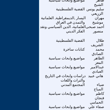
طاهر
مواضيع وابحاث سياسية
الشيخ
سليم يونس
القضية الفلسطينية
الزريعي
مهران
اليسار ,الديمقراطية, العلمانية
موشيخ
والتمدن في العراق
أحمد صبحى
العلمانية، الدين السياسي ونقد
منصور
الفكر الديني
طلال
القضية الفلسطينية
الشريف
محمد
كتابات ساخرة
الصادق
الطاهر
مواضيع وابحاث سياسية
المعز
عبدالامير
مواضيع وابحاث سياسية
العبادي
هاني عبيد
دراسات وابحاث في التاريخ
والتراث واللغات
ضياء
المجتمع المدني
المياح
كاظم
مواضيع وابحاث سياسية
فنجان
الحمامي
صفاء علي
مواضيع وابحاث سياسية