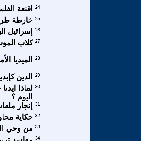
24
اقنعة الفل
25
خارطة طريق
26
إسرائيل الب
27
كلاب الموت
28
الميديا ال
29
الدين كإيد
30
لماذا ايدنا
اليوم ؟
31
إنجاز ملفا
32
حكاية محاول
33
من وحي الخ
34
مفاسِد تربو