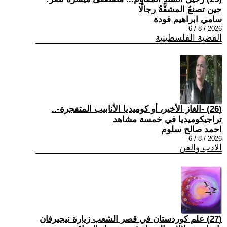
حين تصنعُ المشقَّةُ رجالًا
سامي ابراهيم فودة
2026 / 8 / 6
القضية الفلسطينية
(26) -الغاز الأخير، أو كوميديا الأنابيب المتفجرة-..
تراجيكوميديا في خمسة مشاهد
احمد صالح سلوم
2026 / 8 / 6
الادب والفن
(27) علم كوردستان في قصر الشعب زيارة نيجيرفان