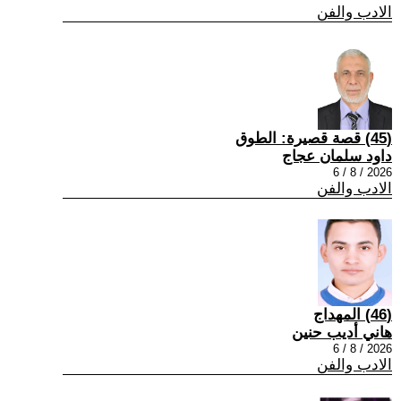
الادب والفن
(45) قصة قصيرة: الطوق
داود سلمان عجاج
2026 / 8 / 6
الادب والفن
(46) المهداج
هاني أديب حنين
2026 / 8 / 6
الادب والفن