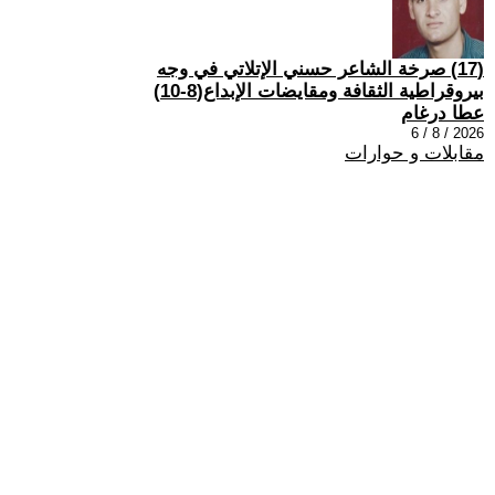
(17) صرخة الشاعر حسني الإتلاتي في وجه
بيروقراطية الثقافة ومقايضات الإبداع(8-10)
عطا درغام
2026 / 8 / 6
مقابلات و حوارات