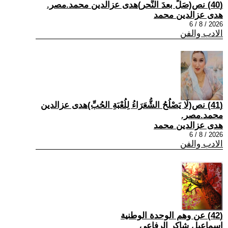
(40) نص(صَلِّ بعدَ النَّحر)هدى عزالدين محمد.مصر.
هدى عزالدين محمد
2026 / 8 / 6
الادب والفن
(41) نص(لَا يَصْلُحُ الشُّعَرَاءُ لِلُعْبَةِ الحُبِّ)هدى عزالدين
محمد.مصر.
هدى عزالدين محمد
2026 / 8 / 6
الادب والفن
(42) عن وهم الوحدة الوطنية
اسماعيل شاكر الرفاعي