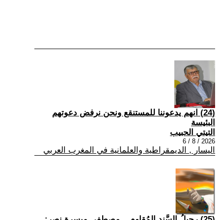
(24) انهم يدعوننا للمستنقع ونحن نرفض دعوتهم
البئيسة
التيتي الحبيب
2026 / 8 / 6
اليسار , الديمقراطية والعلمانية في المغرب العربي
(25) رحيلُ السَّندِ المُقاوم... مصطفى ميسرة نصر: