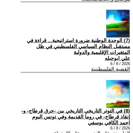
(7) الوحدة الوطنية ضرورة استراتيجية... قراءة في
مستقبل النظام السياسي الفلسطيني في ظل
المتغيرات الإقليمية والدولية
علي ابوحبله
2026 / 8 / 6
القضية الفلسطينية
(8) في التوتر التاريخي التاريخي بين -حرق قرطاج- و-
إنقاذ قرطاج- في روما القديمة وفي تونس اليوم
احمد الكافي يوسفي
2026 / 8 / 6