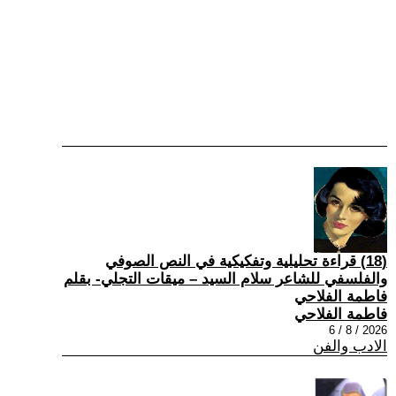
(18) قراءة تحليلية وتفكيكية في النص الصوفي
والفلسفي للشاعر سلام السيد – ميقات التجلي- بقلم
فاطمة الفلاحي
فاطمة الفلاحي
2026 / 8 / 6
الادب والفن