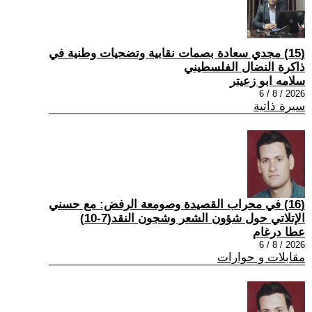
(15) مجدي سعادة بصمات نقابية وتضحيات وطنية في
ذاكرة النضال الفلسطيني
سلامه ابو زعيتر
2026 / 8 / 6
سيرة ذاتية
(16) في محراب القصيدة وصومعة الرفض: مع حسني
الإتلاتي حول شؤون الشعر وشجون النقد(7-10)
عطا درغام
2026 / 8 / 6
مقابلات و حوارات