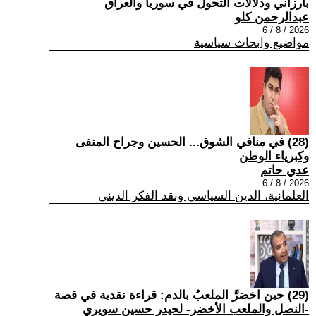
بارزاني ودلالات التحول في سوريا والعراق
عبدالرحمن كلو
2026 / 8 / 6
مواضيع وابحاث سياسية
(28) في منافي الشوق... الحسين وجراح المنفى
وكبرياء الوطن
عدي حاتم
2026 / 8 / 6
العلمانية، الدين السياسي ونقد الفكر الديني
(29) حين اخضرَّ الملعبُ بالدم: قراءة نقدية في قصة
-النصل والملعب الأخضر- لحيدر حسين سويري