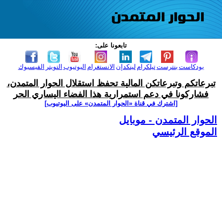
تابعونا على:
بودكاست
بنترست
تيلكرام
لينكدإن
الانستغرام
اليوتيوب
التويتر
الفيسبوك
تبرعاتكم وتبرعاتكن المالية تحفظ استقلال الحوار المتمدن،
فشاركونا في دعم استمرارية هذا الفضاء اليساري الحر
[اشترك في قناة ‫«الحوار المتمدن» على اليوتيوب]
الحوار المتمدن - موبايل
الموقع الرئيسي