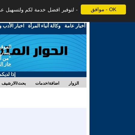
موافق - OK
لتوفير افضل خدمة لكم ولتسهيل عملي
أخبار عامة
-
وكالة أنباء المرأة
-
اخبار الأدب و
الموقع
يسارية
"من أج
حاز ال
إذا لديك
الزوار
اضافة/خدمات
بحث/الارشيف