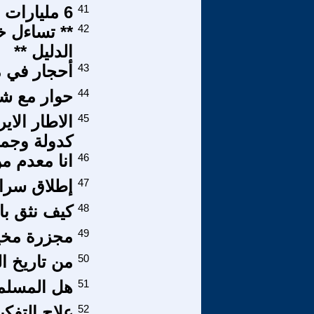
41
6 مليارات للقمع في بلد يعاني شعبه من الفقر والجوع!
42
** تساءل خ
الدليل **
43
أحجار في م
44
حوار مع ش
45
الاطار الاي
كدولة وجمهو
46
انا معدم م
47
إطلاق سراح
48
كيف نثق با
49
مجزرة مخي
50
من تاريخ ا
51
هل المسلم
52
علاج التفك