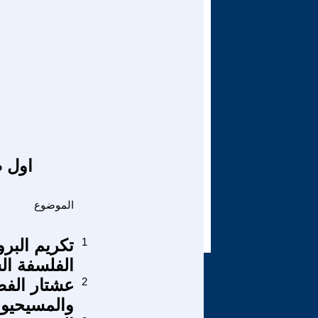
اول ص
الموضوع
1
تكريم البر
الفلسفة ال
2
والمسيحيون