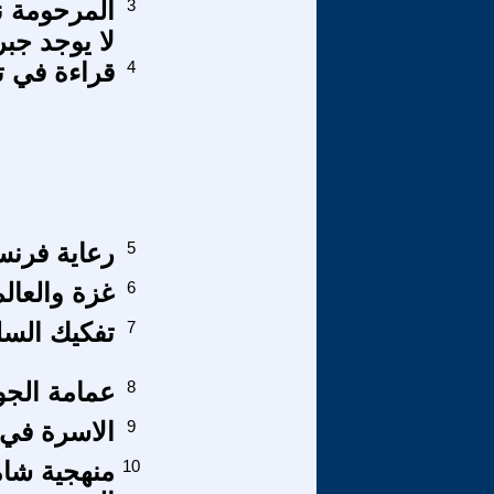
3
المرحومة ن
لا يوجد جبريل 
4
قراءة في ت
5
رعاية فرنسا
6
غزة والعالم
7
تفكيك السلط
8
عمامة الجو
9
الاسرة في ا
10
منهجية شام