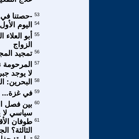
53
-حصتنا في ا
54
اليوم الأول 
55
أبو العلاء
الزواج
56
تمجيد المجر
57
المرحومة ن
لا يوجد جبر
58
البحرين: الح
59
في غزة... 
60
بين فصل ا
سياسي لا ي
61
الثالثة؟ الجزء
62
تمارة: حفل