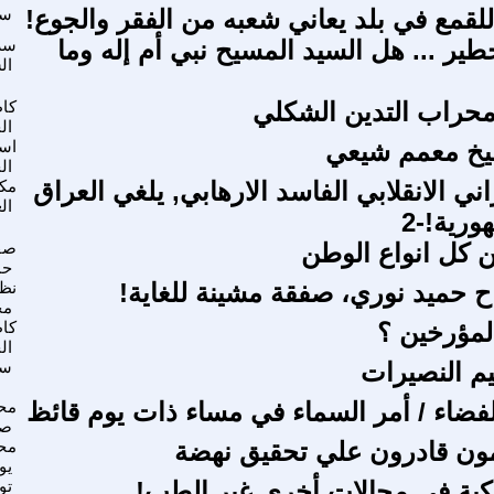
سع
طير ... هل السيد المسيح نبي أم إله وما
سر
ال
حراب التدين الشكلي
كا
ال
يخ معمم شيعي
اسع
ال
راني الانقلابي الفاسد الارهابي, يلغي العراق
مك
ال
رية!-2
ن كل انواع الوطن
صف
حم
 حميد نوري، صفقة مشينة للغاية!
نظا
مح
لمؤرخين ؟
كا
ال
م النصيرات
سع
لفضاء / أمر السماء في مساء ذات يوم قائظ
مح
صب
ون قادرون علي تحقيق نهضة
مح
يو
يكية في مجالات أخرى غير الطب!
تو