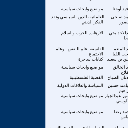
فيد أوحنا
مواضيع وابحاث سياسية
مد صبحى
العلمانية، الدين السياسي ونقد
صور
الفكر الديني
الاحد متي
الارهاب, الحرب والسلام
حا
 المنعم
الفلسفة ,علم النفس , وعلم
ب الفَيا
الاجتماع
ين بن سعيد
كتابات ساخرة
 الخالق
مواضيع وابحاث سياسية
فلاح
نان الصباح
القضية الفلسطينية
امند حسين
السياسة والعلاقات الدولية
راهيم
ير عبدالجبار
مواضيع وابحاث سياسية
آلوسي
مد رضا
مواضيع وابحاث سياسية
اس
مد رباص
اليسار , التحرر , والقوى الانسانية