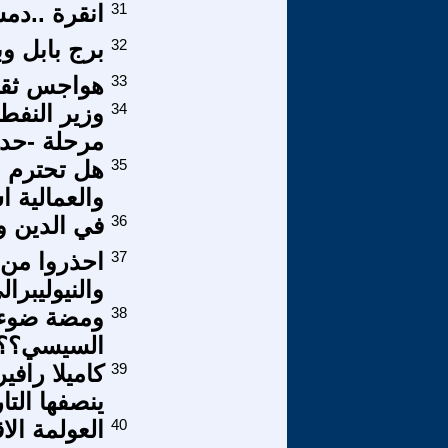
31
انقرة ..دمش
32
برج بابل وب
33
هواجس ثقافي
34
وزير النفط 
مرحلة -حدي
35
هل تحترم ا
والعمالية اس
36
في الدين وال
37
احذروا من ت
والنيوليبرا
38
ومضة ضوء 
السيسي؟؟
39
ينصفها التا
40
العولمة الا