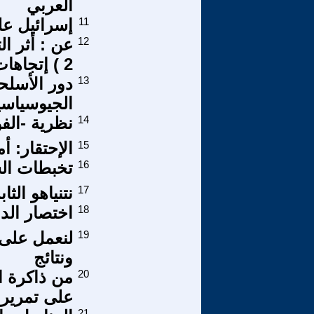
العربي
11
إسرائيل عل
12
عن : أثر ا
2 ) إتجاهات ( التفسير الصوفى)
13
دور الأسلحة
الجيوسياسية - صدر
14
نظرية -الف
15
الإحتقار: أ
16
تخبطات السف
17
نتنياهو الث
18
اختصار الد
19
لنعمل على 
ونتائج
20
من ذاكرة ا
على تمرير ق
21