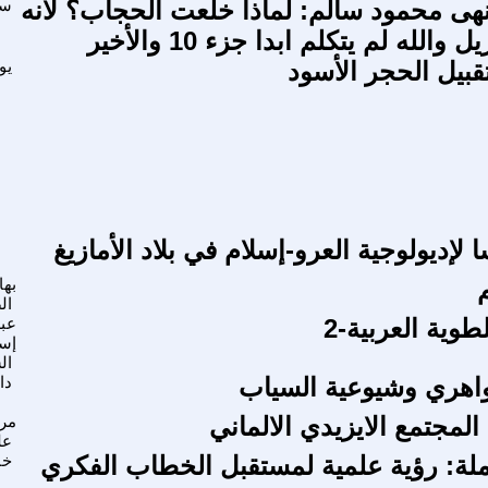
هى محمود سالم: لماذا خلعت الحجاب؟ لأنه
سا
والله لم يتكلم ابدا جزء 10 والأخير
قبيل الحجر الأسود
يو
 لإديولوجية العرو-إسلام في بلاد الأمازيغ
بها
ال
وية العربية-2
عبد
إس
ال
اهري وشيوعية السياب
دا
لمجتمع الايزيدي الالماني
مرا
عل
لة: رؤية علمية لمستقبل الخطاب الفكري
خا