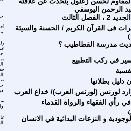
لمقاوم لحسن زغلول يتحدث عن علاقته
بد الرحمن اليوسفي
الفصل الثالث
حس
ات فى القرآن الكريم / الحسنة والسيئة
أح
من
)
ديث مدرسة القطاطيب ؟
ولي
عب
جب
سير في ركب التطبيع
ميل
ال
نفسية
خط
ال
ن دليل بطلانها
صف
حم
رد لورنس (لورنس العرب)/ خداع العرب
دي
في رأي الفقهاء والرواة القدماء
سنا
وا
ن
وجودية و النزعات البدائية في الانسان
غا
ال