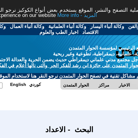
ة التصفح والنشر، الموقع يستخدم بعض أنواع الكوكيز نرجو النق
More info - المزيد
experience on our website
الفن
-
وكالة أنباء اليسار
-
وكالة أنباء العلمانية
-
وكالة أنباء العمال
-
وكا
الاقتصاد
-
اخبار الطب والعلوم
 الرئيسي لمؤسسة الحوار المتمدن
، علمانية، ديمقراطية، تطوعية وغير ربحية
ل مجتمع مدني علماني ديمقراطي حديث يضمن الحرية والعدالة الاجتم
حوار المتمدن على جائزة ابن رشد للفكر الحر والتى نالها أعلام في الفك
م مشاكل تقنية في تصفح الحوار المتمدن نرجو النقر هنا لاستخدام الموقع
كوردي
English
الاخبار
مراكز
الحوار المتمدن
البحث - الاعداد