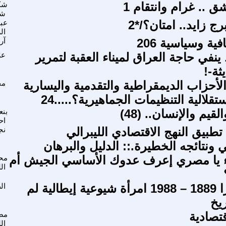
ق .. غرام وانتقام 1
شك
شي
رج زايد.. امتان؟/*2
عبد
ال
ة وسياسية 206
آر
ينفي حاجة العراق لميناء العقبة لتمرير
عل
ثة-!
لأحزاب الديمقراطية والتقدمية واليسارية
مح
تقلالية التنظيمات الجماهيرية؟.....24
قيم والإنسان.. (48)
بن
اح
طبيق النهج الاقتصادي الليبرالي
نج
لي ونتائجه الخطيرة.:: الدليل والبرهان
يا مصري إعرف عدوك الأساسي الجيش أم
مح
ال
كاميلا رافيرا 1889 – 1988 امرأة شيوعية إيطالية لم
ال
ريخ
قتصادية
مص
ال