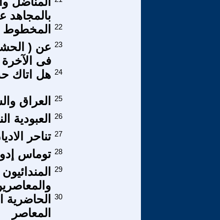
المناضل وا
بالمجاهد ع
22
المخطوط الجديد 2 ، 
23
عن ( الحشر
فى الآخرة 
24
هل اتاك ح
25
العراق وال
26
العبودية ال
27
تناحر الاديا
28
توماس إدوا
29
المندائيون 
والمعاصري
30
الحاضرية ال
المعاصر