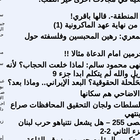
لمنطقة-. قالها باقري!
سع
من نهاية عهد الماكرونية (1)
جيل
ال
 المعري: رهين المحبسين وفلسفته حول
حم
مين امام الدعاة مثالا !!
مد
هى محمود سالم: لماذا خلعت الحجاب؟ لأنه
سا
يل والله لم يتكلم ابدا جزء 9
َلْحلة الحقوقية؟ البعد الإيراني.. وماذا بعد؟
عب
بو
الاضاحي هم سكانها
صو
ال
لسلطات ولجان التحقيق المحافظات صراع
اح
دا
نتهي
طوفان الأقصى 255 – هل يشعل نتنياهو حرب لبنان
زي
 الثاني 2-2
 تكريم المقاوم حسن مرزوق بالقاعة
أح