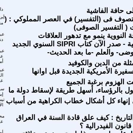
ى حافة الفاشية
دا
لتصوف فى (التفسير) في العصر المملوكي : (
أح
من
 النووية ينمو مع تدهور العلاقات
عبد
دن
 الآن كتاب SIPRI السنوي الجديد
وضى- والعلم -ما بعد الحديث-
عبد
عج
مثلة من الدين والكوفيد
أم
يرة الأمريكية الجديدة قبل اوانها
عبد
ال
ابت الهزوم برغبة الجميع
عد
ول بالرؤساء، أسهل طريقة لإسقاط دولة ما
سي
إب
إنهاء كل أشكال خطاب الكراهية من أسباب
تيس
ال
لتاريخ : كيف علق قادة السنة في العراق
مح
عب
انون الفيدرالية ؟
أح