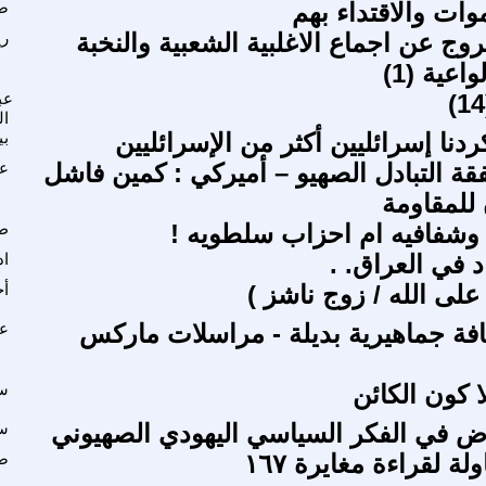
وات والاقتداء بهم
صف
وج عن اجماع الاغلبية الشعبية والنخبة
ر
اعية (1)
عب
ال
نا إسرائليين أكثر من الإسرائليين
بي
 التبادل الصهيو – أميركي : كمين فاشل
عل
 للمقاومة
وشفافيه ام احزاب سلطويه !
طا
 في العراق. .
اد
على الله / زوج ناشز )
أ
فة جماهيرية بديلة - مراسلات ماركس
عب
 كون الكائن
س
ض في الفكر السياسي اليهودي الصهيوني
سع
ة لقراءة مغايرة ١٦٧
ضي