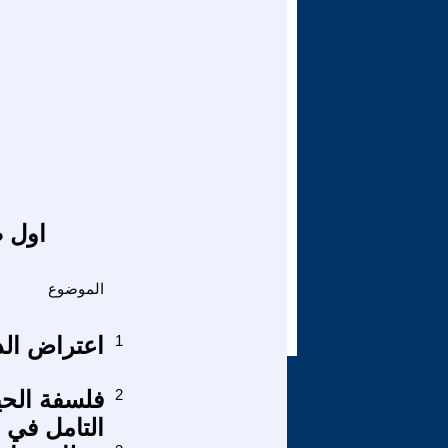
اول ص
الموضوع
1
اعتراض الد
2
فلسفة الحي
التامل في ال