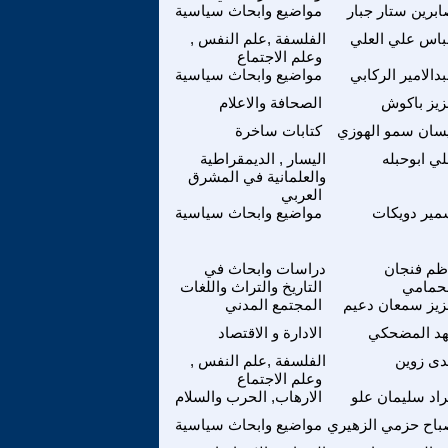
برين ستار جبار
مواضيع وابحاث سياسية
اس علي العلي
الفلسفة ,علم النفس ,
وعلم الاجتماع
دالامير الركابي
مواضيع وابحاث سياسية
يز باكوش
الصحافة والاعلام
سان سمو الهوزي
كتابات ساخرة
ي ابوحبله
اليسار , الديمقراطية
والعلمانية في المشرق
العربي
ير دويكات
مواضيع وابحاث سياسية
ظم فنجان
دراسات وابحاث في
حمامي
التاريخ والتراث واللغات
يز سمعان دعيم
المجتمع المدني
هد المضحكي
الادارة و الاقتصاد
ى زوين
الفلسفة ,علم النفس ,
وعلم الاجتماع
اد سليمان علو
الارهاب, الحرب والسلام
اح حزمي الزهيري
مواضيع وابحاث سياسية