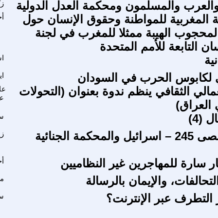
والعرب والمسلمون ومحكمة العدل الدولية
ز
طة المغربية للمواطنة وحقوق الإنسان حول
أح
المحجوب الهيبة ممثلا للمغرب في لجنة
ن التابعة للأمم المتحدة
ية
اس
لي لكابوس الحرب في السودان
اي
مالي الثقافي ينظم ندوة بعنوان (التحولات
عا
ع
 العراق)
 (4)
سا
طوفان الأقصى 245 – اسرائيل والمحكمة الجنائية
زي
ار سارة للمهاجرين غير النظاميين
أح
تحالفات، والإيمان بالرسالة
مج
ر التطرف عبر الإنترنت؟
س