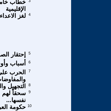
3
خطاب خامن
الإقليمية
4
لغز الاعداء
5
إحتقار الصو
6
أسباب وأوج
7
والمفاوضات 
8
التجهيل وال
9
سحقاً لهم .
نفسها...
10
حكومة العر