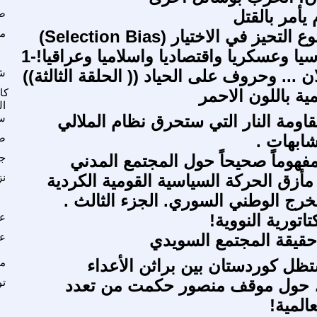
 يأمر بالقتل
صف
اهمية موضوع التحيز في الاختيار (Selection Bias)
مك
يا وعسكريا واقتصاديا واسلاميا وعراقيا!-1
ان ... وحروف على الحياد (( الحلقة الثالثة))
ش
 باللون الاحمر
كا
ال
اومة النار التي ستحرق نظام الملالي
سع
شابهات .
صب
فهوماً صحيحاً حول المجتمع المدني
جو
أزق الحركة السياسية القومية الكردية
نز
خرج الوطني السوري. الجزء الثالث .
تاتورية النووية!
عب
قيقة المجتمع السويدي
عب
ظل كوردستان بين براثن الأعداء
م
 حول موقف منصور حكمت من تعدد
تو
المية!