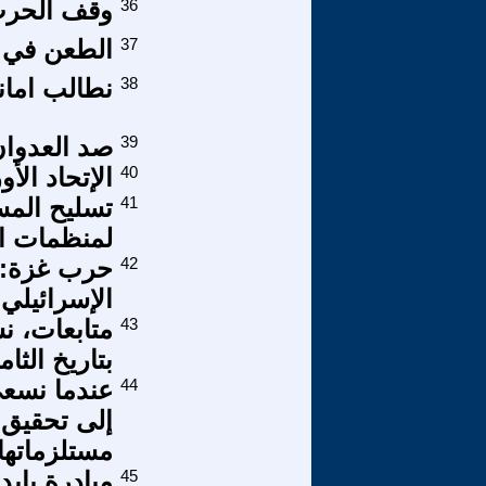
36
وقف الحرب
37
الطعن في ت
38
نطالب امانة
39
صد العدوان
40
الإتحاد الأو
41
تسليح الم
لمنظمات ال
42
حرب غزة: وه
الإسرائيلي
43
متابعات، ن
بتاريخ الثام
44
عندما نسعى
إلى تحقيق 
مستلزماتها.
45
مبادرة باي