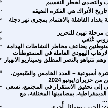
 والتصدى لخطر التقسيم
تا
اربخ الأتراك هي الفكرة الضيقة
دي
 بغداد الفاشلة بالاهتمام بمجرى نهر دجلة
سع
 مرحلة تهيئ للتحرير
سع
روبي عُنْفي
شا
ستوطنين يضاعف مخاطر النشاطات الهدامة
مد
ارهاب اليهودي العاملة في المستوطنات
م نتنياهو بالنصر المطلق وسيناريو الانهيار
خا
شرة أسبوعية – العدد الخامس والسّبعون،
ال
ن من حزيران/يونيو 2024
 إلى تحقيق الاستقرار في المجتمع، نسعى
مح
الديمقراطية، بمضامينها المختلفة، مع
..
دن: الحرب بوسائل أُخرى
سع