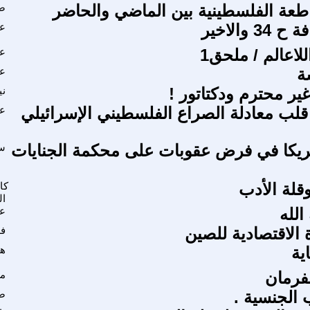
طعة الفلسطينية بين الماضي والحاضر
صا
3 والاخير
عب
للاعالم / ملحق1
عب
ة
عز
ير محترم ودكتاتور !
ني
قلب معادلة الصراع الفلسطيني الإسرائيلي
عل
يكا في فرض عقوبات على محكمة الجنايات
سم
قلة الأدب
كا
ال
الله
عز
 الاقتصادية للصين
ف
ية
هد
فرمان
مر
الجنسية .
صب