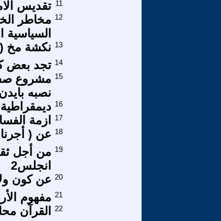
11
تقديس الام
12
مخاطر الخر
السياسية الو
13
نكشة مخ (14)
14
تجد بعض كرد
15
مشروع صفقة
نصبه بايدن
16
ديمقراطية 
17
ازمة الفساد
18
عن ( أجرنا 
19
من أجل ثقا
انجلس2
20
عن كون ولا
21
مفهوم الأر
22
القرآن محاول