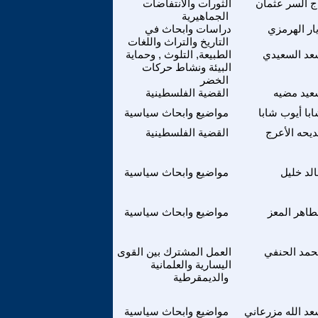
ج السر عثمان
الثورات والانتفاضات
الجماهيرية
ار الهرمزي
دراسات وابحاث في
التاريخ والتراث واللغات
د السعيدي
الطبيعة, التلوث , وحماية
البيئة ونشاط حركات
الخضر
يد مضيه
القضية الفلسطينية
با أيوب شابا
مواضيع وابحاث سياسية
يحه الأعرج
القضية الفلسطينية
لد خليل
مواضيع وابحاث سياسية
طاهر المعز
مواضيع وابحاث سياسية
مد الحنفي
العمل المشترك بين القوى
اليسارية والعلمانية
والديمقرطية
د الله مزرعاني
مواضيع وابحاث سياسية