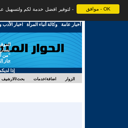
موافق - OK
لتوفير افضل خدمة لكم ولتسهيل عملي
أخبار عامة
-
وكالة أنباء المرأة
-
اخبار الأدب و
الموقع
يسارية
"من أج
حاز ال
إذا لديك
الزوار
اضافة/خدمات
بحث/الارشيف