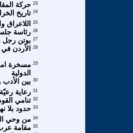
23
حركة المقا
24
تاريخ الخرافة ح 4
25
اللاعراق وا
26
رئاسة جلس
27
بوتن رجل غ
28
الأردن في 
29
مسخرة امر
الدولية
30
بين الأدب و
31
رعاية رعيّة 
32
تنامي القوة
33
حدود بلا نها
34
من وحي ال
35
مقامة عرب 