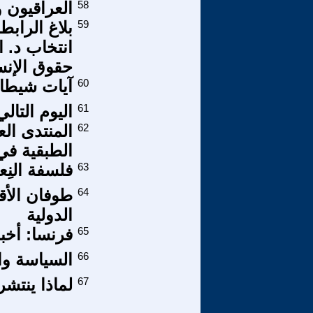
58
العراقيون 
59
بلاغ الراب
انتخاب د. 
حقوق الإنسا
60
آيات شيطان
61
اليوم التا
62
المنتدى الع
الطبقية في
63
فلسفة النِعال
64
الدولية
65
فرنسا: أخب
66
السياسة وال
67
لماذا ينتش