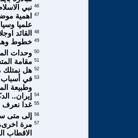
46
نبي الاسلام
47
علميا وسياس
48
القائد اوجل
49
خطوط وهمية
50
وحدات المق
51
مقامة المت
52
هل نمتلك م
53
في أسباب م
وطبيعة الم
54
إيران.. الدك
55
غدا نعرف ح
56
إلى متى ست
57
مرة اخرى،
الاقطاب الع