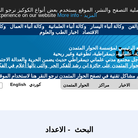
ة التصفح والنشر، الموقع يستخدم بعض أنواع الكوكيز نرجو النق
More info - المزيد
experience on our website
الفن
-
وكالة أنباء اليسار
-
وكالة أنباء العلمانية
-
وكالة أنباء العمال
-
وكا
الاقتصاد
-
اخبار الطب والعلوم
 الرئيسي لمؤسسة الحوار المتمدن
، علمانية، ديمقراطية، تطوعية وغير ربحية
ل مجتمع مدني علماني ديمقراطي حديث يضمن الحرية والعدالة الاجتم
حوار المتمدن على جائزة ابن رشد للفكر الحر والتى نالها أعلام في الفك
م مشاكل تقنية في تصفح الحوار المتمدن نرجو النقر هنا لاستخدام الموقع
كوردي
English
الاخبار
مراكز
الحوار المتمدن
البحث - الاعداد