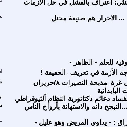
ئي: اعتراف بالفشل في حل الأزمات
نظ
 ... الاحرار هم صنيعة محتل
عب
فية للعلم - الظاهر -
ه الأزمة في تعريف -الحقيقة-!
اد
الحرب على غزة_مذبحة النصيرات ٨/حزيران
بد
البايدانية
فساد دعائم دكتاتورية النظام ألثيوقراطي
ع
..التبجح ذاته والاستهانة بأرواح الناس
م
اق : - يداوي المريض وهو عليل -
صل