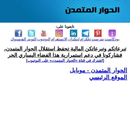
تابعونا على:
بودكاست
بنترست
تيلكرام
لينكدإن
الانستغرام
اليوتيوب
التويتر
الفيسبوك
تبرعاتكم وتبرعاتكن المالية تحفظ استقلال الحوار المتمدن،
فشاركونا في دعم استمرارية هذا الفضاء اليساري الحر
[اشترك في قناة ‫«الحوار المتمدن» على اليوتيوب]
الحوار المتمدن - موبايل
الموقع الرئيسي