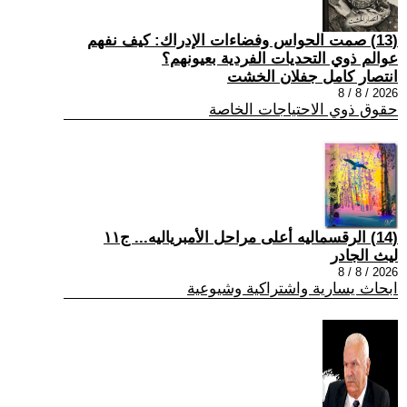
(13) صمت الحواس وفضاءات الإدراك: كيف نفهم
عوالم ذوي التحديات الفردية بعيونهم؟
انتصار كامل جفلان الخشت
2026 / 8 / 8
حقوق ذوي الاحتياجات الخاصة
(14) الرقسماليه أعلى مراحل الأمبرياليه... ج١١
ليث الجادر
2026 / 8 / 8
ابحاث يسارية واشتراكية وشيوعية