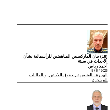
(18) بيان الماركسيين المناهضين للرأسمالية بشأن
الأحداث في سبتة
أحمد رباص
2026 / 8 / 8
الهجرة , العنصرية , حقوق اللاجئين ,و الجاليات
المهاجرة