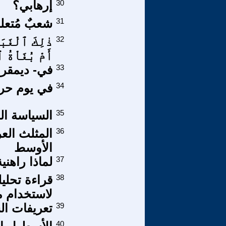
30
إرهابي؟
31
شعبٌ مُتعلم 
32
ذٰلِكَ ٱلْغَبَاْ
أَمْ بُغَاْةُ ٱلْت
33
في- ديمقرا
34
في يوم حري
35
السياسة ال
36
المثلث العر
الأوسط
37
لماذا راهنية
38
قراءة تحليل
لاستخدام 
39
تعريفات الشخصية 
40