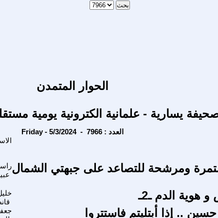
الحوار المتمدن
حيفة يسارية - علمانية الكترونية يومية مستقل
Friday - 5/3/2024 - العدد : 7966
الاس
مرة ومرشحة للتصاعد على جبهتي الشمال
راس
عبي
و هوية الدم ـ2ـ
خليل
قان
ين .. إذا أبتليتم فاستتروا
جعف