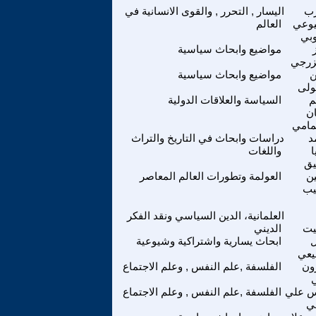
زب
اليسار , التحرر , والقوى الانسانية في
يوعي
العالم
وبي
مواضيع وابحاث سياسية
زرجي
مواضيع وابحاث سياسية
ولى
م
السياسة والعلاقات الدولية
ن
مامي
د
دراسات وابحاث في التاريخ والتراث
ا
واللغات
يق
ن
العولمة وتطورات العالم المعاصر
ب
العلمانية، الدين السياسي ونقد الفكر
يت
الديني
ل
ابحاث يسارية واشتراكية وشيوعية
يعي
ون
الفلسفة ,علم النفس , وعلم الاجتماع
س علي
الفلسفة ,علم النفس , وعلم الاجتماع
لي