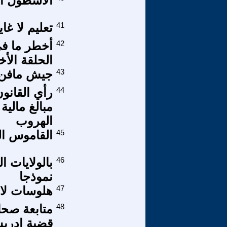
الأسطول ال
41
تعليم لا غاي
42
أخطر ما في
الحلقة الأخ
43
جيش مافن و
44
رأي القانون
مبالغ مالية
الهروب
45
القاموس الق
46
بالولايات ا
نموذجا
47
هلوسات لاه
48
متابعة صحا
قضية إدري