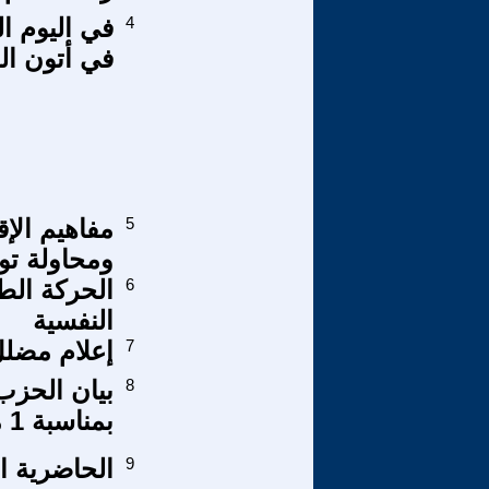
4
في اليوم ا
في أتون ال
5
مفاهيم الإ
ومحاولة توض
6
الحركة الط
النفسية
7
إعلام مضل
8
بيان الحزب
بمناسبة 1 مايو/أيار 2024
9
الحاضرية ال