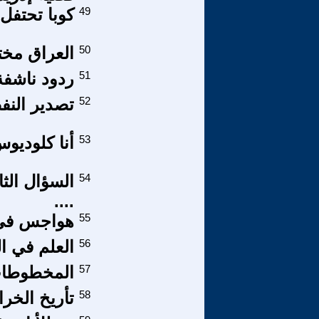
49
كوبا تحتفل 
50
العراق مختب
51
ردود ناشفة 
52
تصدير النفط
53
أنا كلوديوس، الحلقة
54
السؤال الثا
....
55
هواجس في ال
56
العلم في ال
57
المخطوطات 
58
تأريخ الخراف