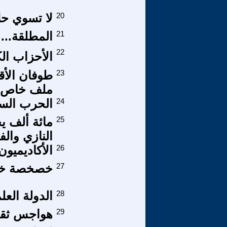
20
لا تسوي ح
21
المطلقة...
22
الأحزاب الك
23
ملف خاص – 
24
الحرب الساس
25
مائة ألف يح
النازي والف
26
الأكاديميون
27
خصخصة خدم
28
الدولة العلم
29
هواجس ثقافية