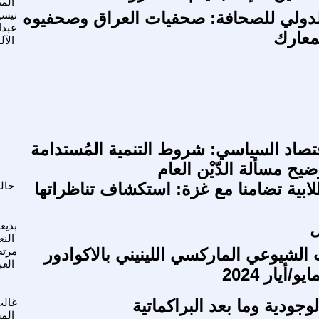
الم
لدولي للصحافة: صحفيات العراق وصحفيوه
تيسي
عبدا
معارك
الآ
قتصاد السياسي: شروط التنمية المُستدامة
يح مسألة الدّيْن العام
لابية تضامنا مع غزة: استكشاف تناظراتها
خال
ل
بديع
الن
 الشيوعي الماركسي اللينيني بالاكوادور
مرت
العب
وجودية وما بعد البراكماتية
غال
الم