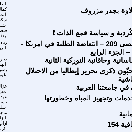
الع
لاوة بجدر مزروف
كما
الم
شكر
شيخ
فيص
ُردية و سياسة قمع الذات ❗
يعق
طوفان الأقصى 209 – انتفاضة الطلبة في امريكا -
زياد
الزب
الجزء الرابع
انية وخاقانية التوركية الثانية
ديار
اله
يّون ذكرى تحرير إيطاليا من الاحتلال
رشي
غوي
اشية
 في جامعتنا العربية
عزال
معز
ات وتجهيز المياه وخطورتها
عبد 
حسن
سلو
انية
ماجد
الز
 154
آرام
كرب