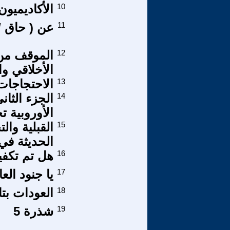
10
الأكاديميون
11
عن ( حاق /
12
الموقف من 
الأخلاقي وا
13
الاحتجاجات
14
الجزء الثا
الأوروبية ت
15
القبلية وا
الحديثة ف
16
هل تم تكفي
17
يا جنود العا
18
العودات بتا
19
شذرة 5