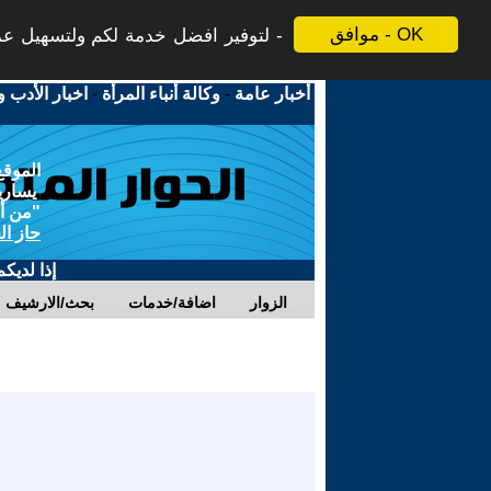
موافق - OK
لتوفير افضل خدمة لكم ولتسهيل عملي
أخبار عامة
-
وكالة أنباء المرأة
-
اخبار الأدب و
الموقع
يسارية
"من أج
حاز ال
إذا لديك
الزوار
اضافة/خدمات
بحث/الارشيف