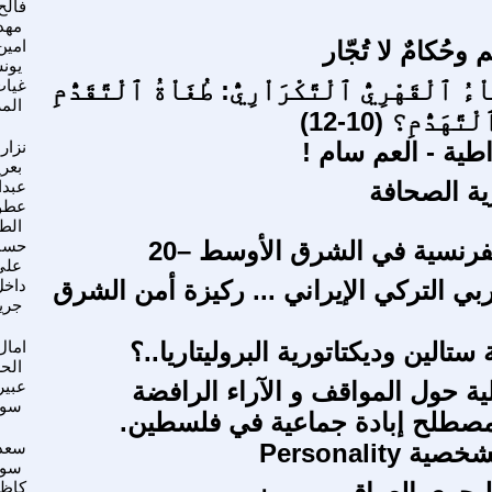
فالح
مهد
وحُكامٌ لا تُجّار
امين
يون
ءُ ٱلْقَهْرِيُّ ٱلْتَّكْرَاْرِيُّ: طُغَاْةُ ٱلْتَّقَدُّمِ
غيا
الم
َّهَدُّمِ؟ (10-12)
طية - العم سام !
نزار
بعر
ة الصحافة
عبدا
عطو
الطو
فرنسية في الشرق الأوسط –20
حسا
علي
بي التركي الإيراني ... ركيزة أمن الشرق
داخ
جري
 ستالين وديكتاتورية البروليتاريا..؟
امال
الح
ية حول المواقف و الآراء الرافضة
عبير
سوي
مصطلح إبادة جماعية في فلسطين.
Personality
سعد
سو
كاظ