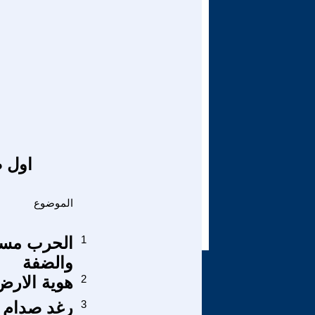
اول ص
الموضوع
1
الحرب مست
والضفة
2
هوية الارض 
3
رغد صدام حس