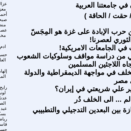
 في جامعتنا العربية
عزال
معز
 حقت / الحاقة )
أحمد
صبح
منص
حرب الإبادة على غزة هو المِجَسّ
عصا
مخو
لثوري لعصرنا!
 في الجامعات الامريكية!
ادم
ني من دراسة مواقف وسلوكيات الشعوب
حسن
الع
جاه اللاجئين المسلمين
لتخلف في مواجهة الديمقراطية والدولة
إلها
الم
ي مصر
ر علي شريعتي في إيران؟
رابح
لون
لم ... الى الخلف دُر
عدنا
الص
زة بين البعدين التدجيلي والتطبيبي
عبد ا
بسك
ريا
قاس
حسن