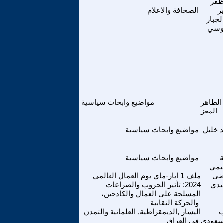
ظفر
ر
الصحافة والاعلام
لجبار
لوسي
الطاهر
مواضيع وابحاث سياسية
المعز
د خليل
مواضيع وابحاث سياسية
ة
مواضيع وابحاث سياسية
عيمي
ضى
ملف 1 ايار-ماي يوم العمال العالمي
يدي
2024: تأثير الحروب والصراعات
المسلحة على العمال والكادحين،
والحركة النقابية
ب
اليسار ,الديمقراطية, العلمانية والتمدن
سعودي
في العراق