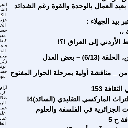
بعيد العمال بالوحدة والقوة رغم الشدائد
الح
الش
الك
ر بيد الجهلاء :
عزيز
الخ
،،
حسن
مدب
 الأردني إلى العراق !؟!
كاظ
فنجا
الح
 (6/13) – بعض العدل
محم
زكري
توف
من _ مناقشة أولية بمرحلة الحوار المفتوح
حسي
عجي
ثقافة 153
آرام
كرب
تراث الماركسي التقليدي (السائد)4!
طلا
الرب
الجزائرية في الفلسفة والعلوم
عمر
علي
ة ح 5
عبا
الع