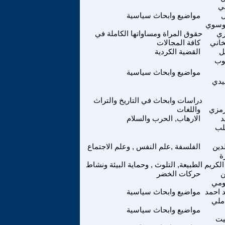
لي
ل
مواضيع وابحاث سياسية
وسوي
ي
حقوق المراة ومساواتها الكاملة في
اني
كافة المجالات
ل
القضية الكردية
وب
مواضيع وابحاث سياسية
يدي
دراسات وابحاث في التاريخ والتراث
رمزي
واللغات
د
الارهاب, الحرب والسلام
لب
دين
الفلسفة ,علم النفس , وعلم الاجتماع
ة
الكريم
الطبيعة, التلوث , وحماية البيئة ونشاط
حركات الخضر
مي
 احمد
مواضيع وابحاث سياسية
املي
مواضيع وابحاث سياسية
يت