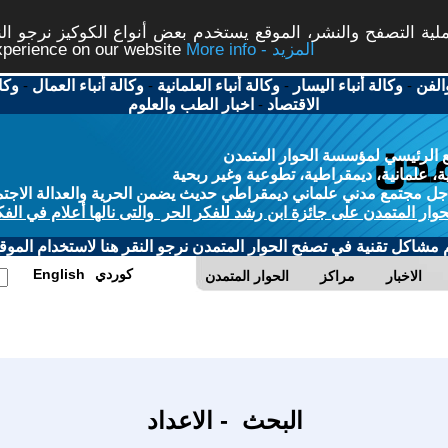
ة التصفح والنشر، الموقع يستخدم بعض أنواع الكوكيز نرجو النق
More info - المزيد
experience on our website
الفن
-
وكالة أنباء اليسار
-
وكالة أنباء العلمانية
-
وكالة أنباء العمال
-
وكا
الاقتصاد
-
اخبار الطب والعلوم
 الرئيسي لمؤسسة الحوار المتمدن
، علمانية، ديمقراطية، تطوعية وغير ربحية
ل مجتمع مدني علماني ديمقراطي حديث يضمن الحرية والعدالة الاجتم
حوار المتمدن على جائزة ابن رشد للفكر الحر والتى نالها أعلام في الفك
م مشاكل تقنية في تصفح الحوار المتمدن نرجو النقر هنا لاستخدام الموقع
كوردي
English
الاخبار
مراكز
الحوار المتمدن
البحث - الاعداد