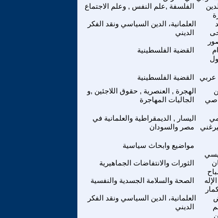
دين
الفلسفة ,علم النفس , وعلم الاجتماع
ة
العلمانية، الدين السياسي ونقد الفكر
ى
الديني
ور
م
القضية الفلسطينية
ل
 عربي
القضية الفلسطينية
الهجرة , العنصرية , حقوق اللاجئين ,و
اصي
الجاليات المهاجرة
مي
اليسار , الديمقراطية والعلمانية في
يرغني
مصر والسودان
مواضيع وابحاث سياسية
يسي
ن
الثورات والانتفاضات الجماهيرية
باح
لإله
الصحة والسلامة الجسدية والنفسية
مار
ض
العلمانية، الدين السياسي ونقد الفكر
م
الديني