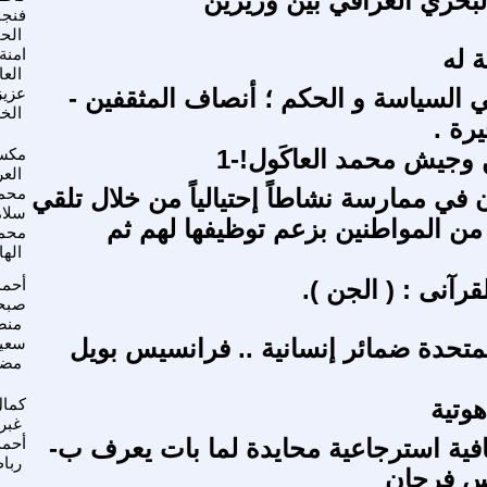
بحري العراقي بين وزيرين
فنجا
الح
ة له
امنة
الع
 السياسة و الحكم ؛ أنصاف المثقفين -
عزيز
الخ
يرة .
جيش محمد العاكَول!-1
مكس
الع
 في ممارسة نشاطاً إحتيالياً من خلال تلقي
محم
سلام
 من المواطنين بزعم توظيفها لهم ثم
محم
الها
رآنى : ( الجن ).
أحمد
صبح
منص
لمتحدة ضمائر إنسانية .. فرانسيس بويل
سعي
مضي
وتية
كما
غبر
فية استرجاعية محايدة لما بات يعرف ب-
أحمد
ربا
س فرحان