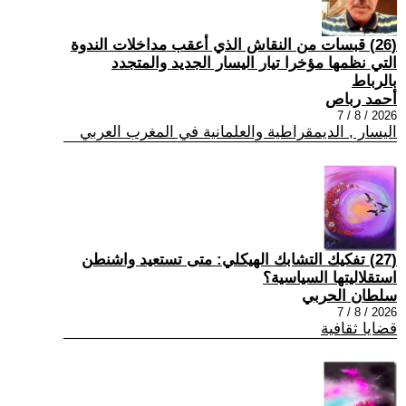
(26) قبسات من النقاش الذي أعقب مداخلات الندوة
التي نظمها مؤخرا تيار اليسار الجديد والمتجدد
بالرباط
أحمد رباص
2026 / 8 / 7
اليسار , الديمقراطية والعلمانية في المغرب العربي
(27) تفكيك التشابك الهيكلي: متى تستعيد واشنطن
استقلاليتها السياسية؟
سلطان الحربي
2026 / 8 / 7
قضايا ثقافية