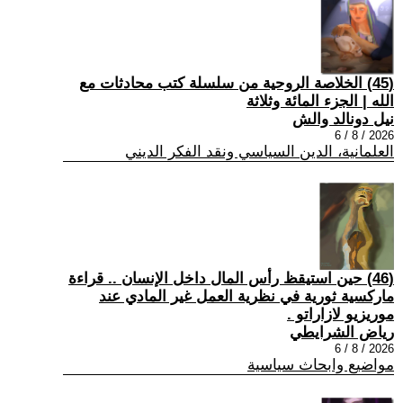
(45) الخلاصة الروحية من سلسلة كتب محادثات مع
الله | الجزء المائة وثلاثة
نيل دونالد والش
2026 / 8 / 6
العلمانية، الدين السياسي ونقد الفكر الديني
(46) حين استيقظ رأس المال داخل الإنسان .. قراءة
ماركسية ثورية في نظرية العمل غير المادي عند
موريزيو لازاراتو .
رياض الشرايطي
2026 / 8 / 6
مواضيع وابحاث سياسية