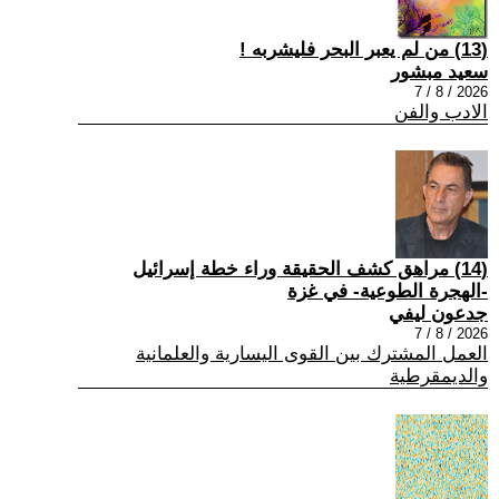
(13) من لم يعبر البحر فليشربه !
سعيد مبشور
2026 / 8 / 7
الادب والفن
(14) مراهق كشف الحقيقة وراء خطة إسرائيل
-الهجرة الطوعية- في غزة
جدعون ليفي
2026 / 8 / 7
العمل المشترك بين القوى اليسارية والعلمانية
والديمقرطية