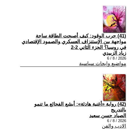
(41) حرب الوقود: كيف أصبحت الطاقة ساحة
مواجهة بين الإستنزاف العسكري والصمود الإقتصادي
في روسيا؟ الجزء الثاني 2-2
زياد الزبيدي
2026 / 8 / 6
مواضيع وابحاث سياسية
(42) رواية «أغنية هادئة»: أبشع الفجائع ما تنمو
بالتدريج
الصياد حسن سعيد
2026 / 8 / 6
الادب والفن