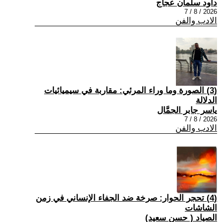
داود سلمان عجاج
2026 / 8 / 7
الادب والفن
(3) الصورة وما وراء المرئي: مقاربة في سيميائيات
الدلالة
ياسر جابر الجمَّال
2026 / 8 / 7
الادب والفن
(4) تحجر الحوار: صرخة ضد الجفاء الإنساني في زمن
الشاشات
الصياد ‏( حسن سعيد‏)