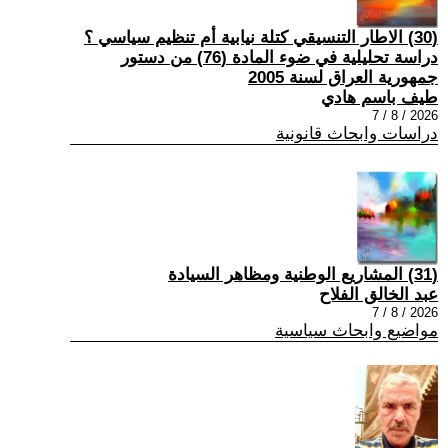
(30) الاطار التنسيقي كتلة نيابية أم تنظيم سياسي ؟
دراسة تحليلية في ضوء المادة (76) من دستور
جمهورية العراق لسنة 2005
طيف باسم هادي
2026 / 8 / 7
دراسات وابحاث قانونية
(31) المشاريع الوطنية ومظاهر السيادة
عبد الخالق الفلاح
2026 / 8 / 7
مواضيع وابحاث سياسية