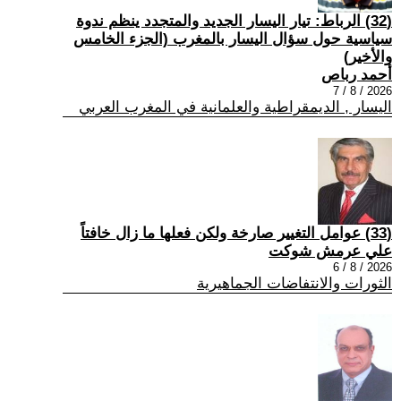
(32) الرباط: تيار اليسار الجديد والمتجدد ينظم ندوة
سياسية حول سؤال اليسار بالمغرب (الجزء الخامس
والأخير)
أحمد رباص
2026 / 8 / 7
اليسار , الديمقراطية والعلمانية في المغرب العربي
(33) عوامل التغيير صارخة ولكن فعلها ما زال خافتاً
علي عرمش شوكت
2026 / 8 / 6
الثورات والانتفاضات الجماهيرية