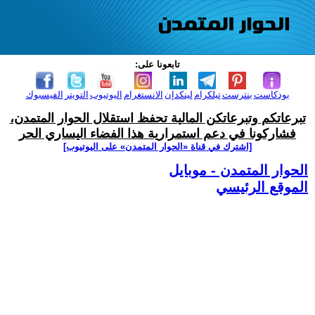
تابعونا على:
بودكاست
بنترست
تيلكرام
لينكدإن
الانستغرام
اليوتيوب
التويتر
الفيسبوك
تبرعاتكم وتبرعاتكن المالية تحفظ استقلال الحوار المتمدن،
فشاركونا في دعم استمرارية هذا الفضاء اليساري الحر
[اشترك في قناة ‫«الحوار المتمدن» على اليوتيوب]
الحوار المتمدن - موبايل
الموقع الرئيسي