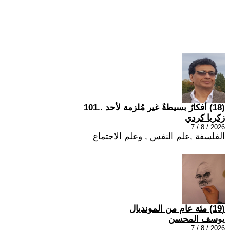
(18) أفكارٌ بسيطةٌ غير مُلزمة لأحد ..101
زكريا كردي
2026 / 8 / 7
الفلسفة ,علم النفس , وعلم الاجتماع
(19) مئة عام من المونديال
يوسف المحسن
2026 / 8 / 7