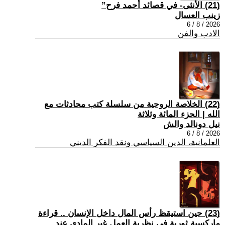
(21) الأنثى- في قصائد أحمد فرح”
زينب العسال
2026 / 8 / 6
الادب والفن
(22) الخلاصة الروحية من سلسلة كتب محادثات مع
الله | الجزء المائة وثلاثة
نيل دونالد والش
2026 / 8 / 6
العلمانية، الدين السياسي ونقد الفكر الديني
(23) حين استيقظ رأس المال داخل الإنسان .. قراءة
ماركسية ثورية في نظرية العمل غير المادي عند