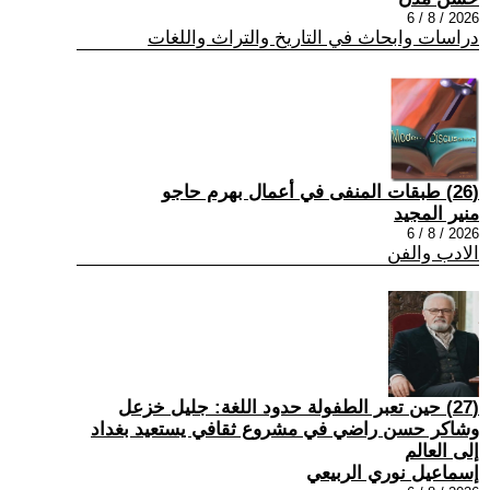
2026 / 8 / 6
دراسات وابحاث في التاريخ والتراث واللغات
(26) طبقات المنفى في أعمال بهرم حاجو
منير المجيد
2026 / 8 / 6
الادب والفن
(27) حين تعبر الطفولة حدود اللغة: جليل خزعل
وشاكر حسن راضي في مشروع ثقافي يستعيد بغداد
إلى العالم
إسماعيل نوري الربيعي