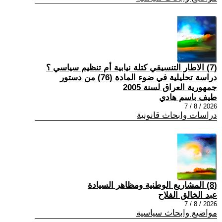
(7) الاطار التنسيقي كتلة نيابية أم تنظيم سياسي ؟
دراسة تحليلية في ضوء المادة (76) من دستور
جمهورية العراق لسنة 2005
طيف باسم هادي
2026 / 8 / 7
دراسات وابحاث قانونية
(8) المشاريع الوطنية ومظاهر السيادة
عبد الخالق الفلاح
2026 / 8 / 7
مواضيع وابحاث سياسية