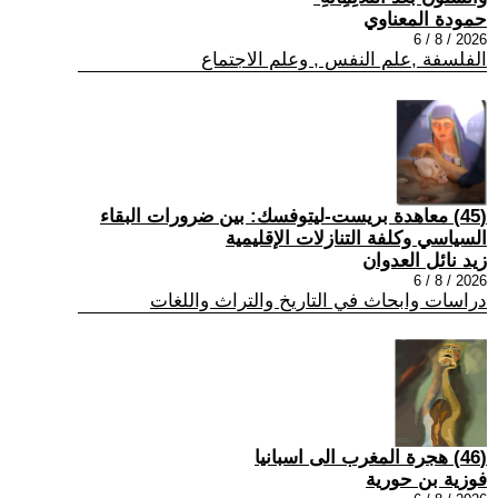
حمودة المعناوي
2026 / 8 / 6
الفلسفة ,علم النفس , وعلم الاجتماع
(45) معاهدة بريست-ليتوفسك: بين ضرورات البقاء
السياسي وكلفة التنازلات الإقليمية
زيد نائل العدوان
2026 / 8 / 6
دراسات وابحاث في التاريخ والتراث واللغات
(46) هجرة المغرب الى اسبانيا
فوزية بن حورية