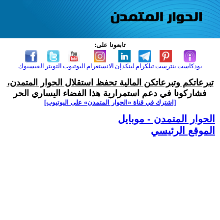
تابعونا على:
بودكاست
بنترست
تيلكرام
لينكدإن
الانستغرام
اليوتيوب
التويتر
الفيسبوك
تبرعاتكم وتبرعاتكن المالية تحفظ استقلال الحوار المتمدن،
فشاركونا في دعم استمرارية هذا الفضاء اليساري الحر
[اشترك في قناة ‫«الحوار المتمدن» على اليوتيوب]
الحوار المتمدن - موبايل
الموقع الرئيسي