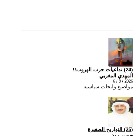
(24) تداعيات حرب الهروب!!
المهدي المغربي
2026 / 8 / 6
مواضيع وابحاث سياسية
(25) التواريخ الصغيرة
حسن مدن