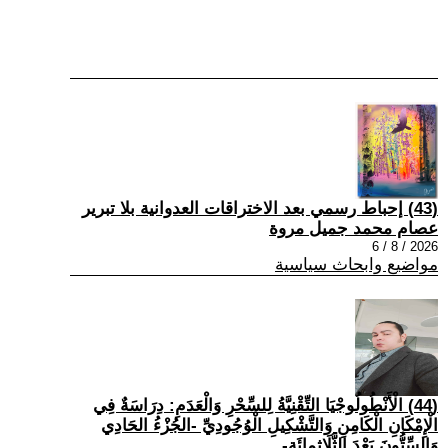
(43) إحباط رسمي بعد الاختراقات العدوانية بلا تبرير
عصام محمد جميل مروة
2026 / 8 / 6
مواضيع وابحاث سياسية
(44) الْأَنْطُولُوجْيَا التِّقْنِيَّةُ لِلسِّحْرِ وَالْعَدَمِ: دِرَاسَةٌ فِي
الْإِمْكَانِ الْكَامِنِ وَالتَّشْكِيلِ الْوُجُودِيِّ -الجُزْءُ الحَادِي
وَالسِّتُّونَ بَعْدَ الثَّلَاثِمِائَةِ-