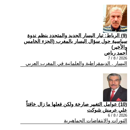
(9) الرباط: تيار اليسار الجديد والمتجدد ينظم ندوة
سياسية حول سؤال اليسار بالمغرب (الجزء الخامس
والأخير)
أحمد رباص
2026 / 8 / 7
اليسار , الديمقراطية والعلمانية في المغرب العربي
(10) عوامل التغيير صارخة ولكن فعلها ما زال خافتاً
علي عرمش شوكت
2026 / 8 / 6
الثورات والانتفاضات الجماهيرية