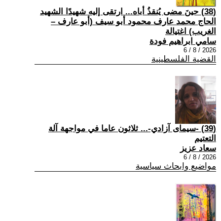
(38) حينَ مضى يُنقذُ أباه... ارتقى إليه شهيدًا الشهيد
الحاج محمد عارف محمود أبو سيف (أبو عارف –
الغريب) اغتيالة
سامي ابراهيم فودة
2026 / 8 / 6
القضية الفلسطينية
(39) -سيمای آزادي-... ثلاثون عاما في مواجهة آلة
التعتيم
سعاد عزيز
2026 / 8 / 6
مواضيع وابحاث سياسية