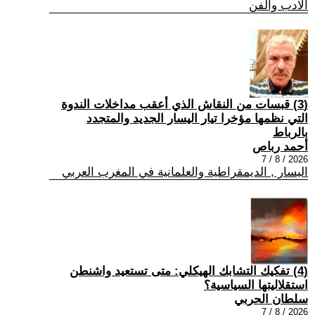
الادب والفن
(3) قبسات من النقاش الذي أعقب مداخلات الندوة
التي نظمها مؤخرا تيار اليسار الجديد والمتجدد
بالرباط
أحمد رباص
2026 / 8 / 7
اليسار , الديمقراطية والعلمانية في المغرب العربي
(4) تفكيك التشابك الهيكلي: متى تستعيد واشنطن
استقلاليتها السياسية؟
سلطان الحربي
2026 / 8 / 7