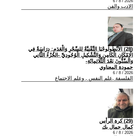
2026 / 8 / 6
الادب والفن
(28) الْأَنْطُولُوجْيَا التِّقْنِيَّةُ لِلسِّحْرِ وَالْعَدَمِ: دِرَاسَةٌ فِي
الْإِمْكَانِ الْكَامِنِ وَالتَّشْكِيلِ الْوُجُودِيِّ -الجُزْءُ الثَّانِي
وَالسِّتُّونَ بَعْدَ الثَّلَاثِمِائَةِ-
حمودة المعناوي
2026 / 8 / 6
الفلسفة ,علم النفس , وعلم الاجتماع
(29) كرة الرأس
كمال جمال بك
2026 / 8 / 6