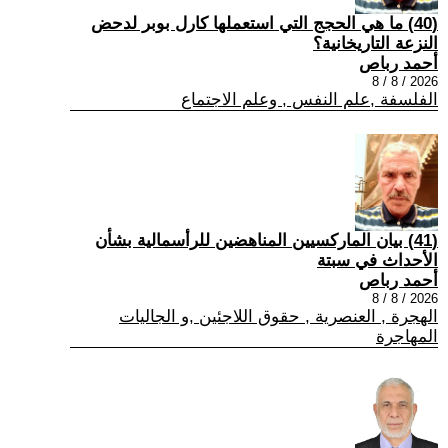
(40) ما هي الحجج التي استعملها كارل بوبر لدحض
النزعة التاريخانية؟
أحمد رباص
2026 / 8 / 8
الفلسفة ,علم النفس , وعلم الاجتماع
(41) بيان الماركسيين المناهضين للرأسمالية بشأن
الأحداث في سبتة
أحمد رباص
2026 / 8 / 8
الهجرة , العنصرية , حقوق اللاجئين ,و الجاليات
المهاجرة