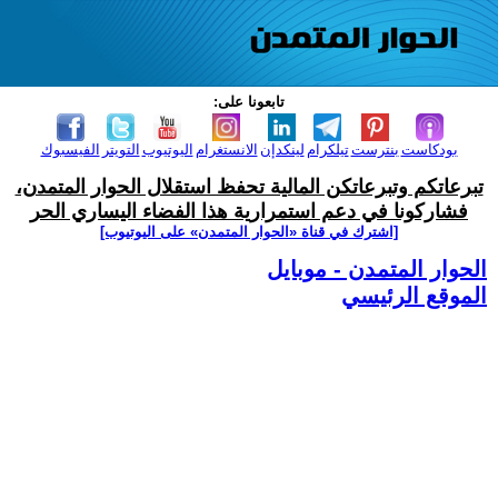
تابعونا على:
بودكاست
بنترست
تيلكرام
لينكدإن
الانستغرام
اليوتيوب
التويتر
الفيسبوك
تبرعاتكم وتبرعاتكن المالية تحفظ استقلال الحوار المتمدن،
فشاركونا في دعم استمرارية هذا الفضاء اليساري الحر
[اشترك في قناة ‫«الحوار المتمدن» على اليوتيوب]
الحوار المتمدن - موبايل
الموقع الرئيسي