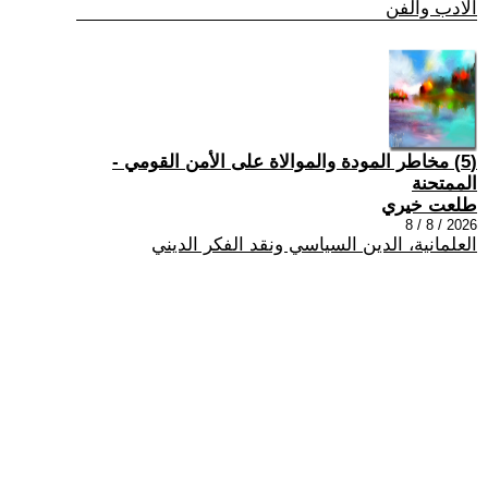
الادب والفن
(5) مخاطر المودة والموالاة على الأمن القومي -
الممتحنة
طلعت خيري
2026 / 8 / 8
العلمانية، الدين السياسي ونقد الفكر الديني