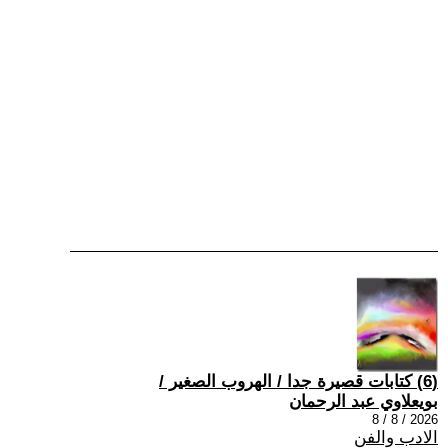
(6) كتابات قصيرة جدا / الهروب الصغير /
بويعلاوي عبد الرحمان
2026 / 8 / 8
الادب والفن