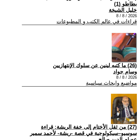
بطاطو (1)
خليل الشيخة
2026 / 8 / 8
قراءات في عالم الكتب و المطبوعات
(26) ما كتبه لينين عن سلوك الإنتهازيين
وسام جواد
2026 / 8 / 8
مواضيع وابحاث سياسية
(27) من ثقل الأختام إلى خفة الريشة: قراءة
سوسيو–سيكولوجية في قصة -ريشة- لأحمد سمير
عصام الدين صالح