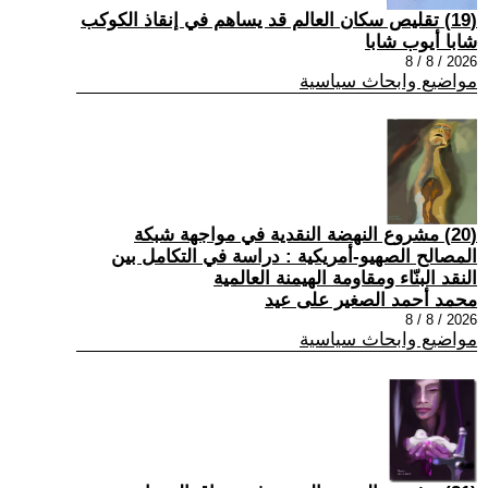
(19) تقليص سكان العالم قد يساهم في إنقاذ الكوكب
شابا أيوب شابا
2026 / 8 / 8
مواضيع وابحاث سياسية
(20) مشروع النهضة النقدية في مواجهة شبكة
المصالح الصهيو-أمريكية : دراسة في التكامل بين
النقد البنّاء ومقاومة الهيمنة العالمية
محمد أحمد الصغير على عيد
2026 / 8 / 8
مواضيع وابحاث سياسية