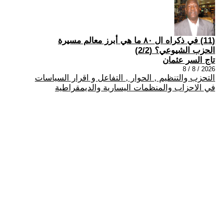
(11) في ذكراه ال ٨٠ ما هي أبرز معالم مسيرة
الحزب الشيوعي؟ (2/2)
تاج السر عثمان
2026 / 8 / 8
التحزب والتنظيم , الحوار , التفاعل و اقرار السياسات
في الاحزاب والمنظمات اليسارية والديمقراطية