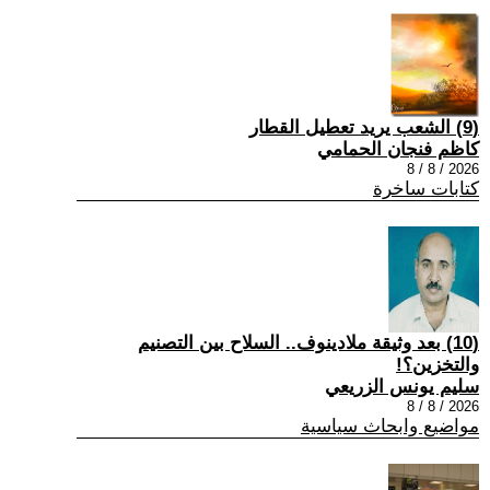
(9) الشعب يريد تعطيل القطار
كاظم فنجان الحمامي
2026 / 8 / 8
كتابات ساخرة
(10) بعد وثيقة ملادينوف.. السلاح بين التصنيم
والتخزين؟!
سليم يونس الزريعي
2026 / 8 / 8
مواضيع وابحاث سياسية