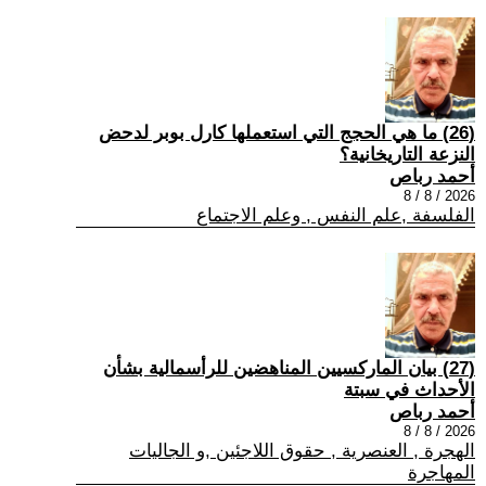
(26) ما هي الحجج التي استعملها كارل بوبر لدحض
النزعة التاريخانية؟
أحمد رباص
2026 / 8 / 8
الفلسفة ,علم النفس , وعلم الاجتماع
(27) بيان الماركسيين المناهضين للرأسمالية بشأن
الأحداث في سبتة
أحمد رباص
2026 / 8 / 8
الهجرة , العنصرية , حقوق اللاجئين ,و الجاليات
المهاجرة