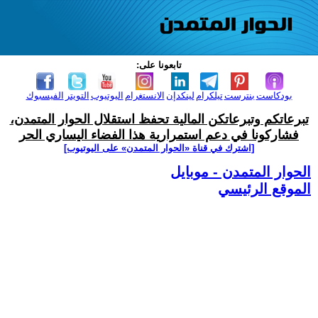
تابعونا على:
بودكاست
بنترست
تيلكرام
لينكدإن
الانستغرام
اليوتيوب
التويتر
الفيسبوك
تبرعاتكم وتبرعاتكن المالية تحفظ استقلال الحوار المتمدن،
فشاركونا في دعم استمرارية هذا الفضاء اليساري الحر
[اشترك في قناة ‫«الحوار المتمدن» على اليوتيوب]
الحوار المتمدن - موبايل
الموقع الرئيسي