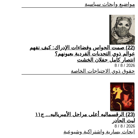
مواضيع وابحاث سياسية
(22) صمت الحواس وفضاءات الإدراك: كيف نفهم
عوالم ذوي التحديات الفردية بعيونهم؟
انتصار كامل جفلان الخشت
2026 / 8 / 8
حقوق ذوي الاحتياجات الخاصة
(23) الرقسماليه أعلى مراحل الأمبرياليه... ج١١
ليث الجادر
2026 / 8 / 8
ابحاث يسارية واشتراكية وشيوعية