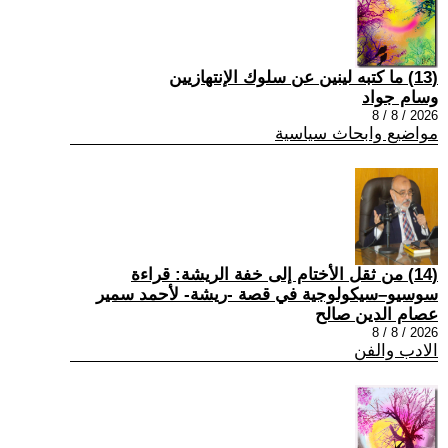
(13) ما كتبه لينين عن سلوك الإنتهازيين
وسام جواد
2026 / 8 / 8
مواضيع وابحاث سياسية
(14) من ثقل الأختام إلى خفة الريشة: قراءة
سوسيو–سيكولوجية في قصة -ريشة- لأحمد سمير
عصام الدين صالح
2026 / 8 / 8
الادب والفن