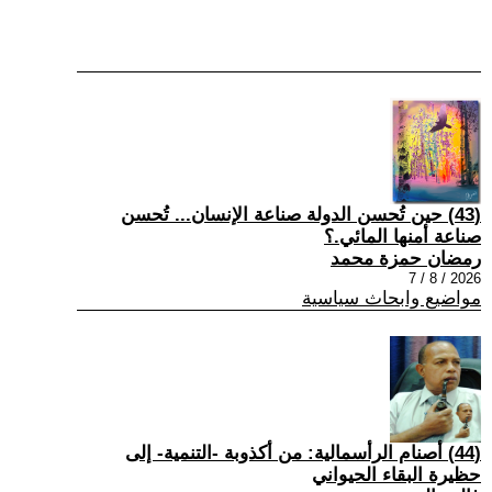
(43) حين تُحسن الدولة صناعة الإنسان... تُحسن
صناعة أمنها المائي.؟
رمضان حمزة محمد
2026 / 8 / 7
مواضيع وابحاث سياسية
(44) أصنام الرأسمالية: من أكذوبة -التنمية- إلى
حظيرة البقاء الحيواني