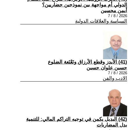
الدولي أم مواجهة بين نموذجين حضاريين؟
أيمن محسين
2026 / 8 / 7
السياسة والعلاقات الدولية
(41) الأيدز وقطع الأرزاق ونَعْنَعة الضلوع
حسين علوان حسين
2026 / 8 / 7
الادب والفن
(42) البديل يكمن في توجيه التراكم المالي: للتنمية
بدل المضاربات