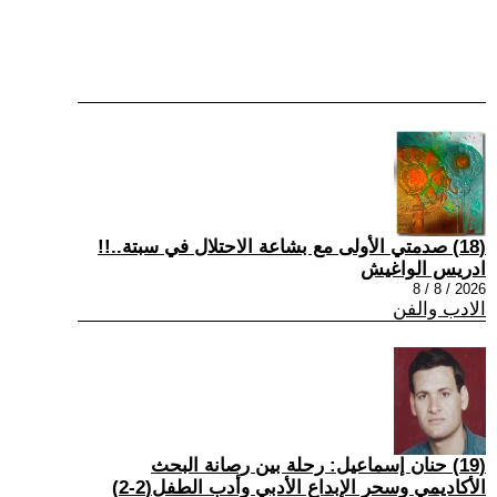
(18) صدمتي الأولى مع بشاعة الاحتلال في سبتة..!!
ادريس الواغيش
2026 / 8 / 8
الادب والفن
(19) حنان إسماعيل: رحلة بين رصانة البحث
الأكاديمي وسحر الإبداع الأدبي وأدب الطفل(2-2)