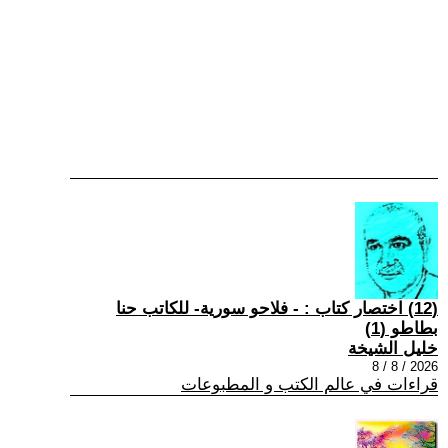
(12) اختصار كتاب : - فلاحو سورية- للكاتب حنا
بطاطو (1)
خليل الشيخة
2026 / 8 / 8
قراءات في عالم الكتب و المطبوعات