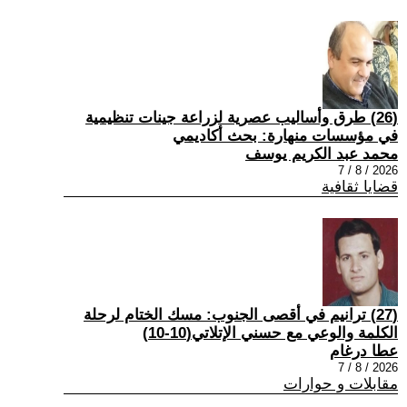
(26) طرق وأساليب عصرية لزراعة جينات تنظيمية
في مؤسسات منهارة: بحث أكاديمي
محمد عبد الكريم يوسف
2026 / 8 / 7
قضايا ثقافية
(27) ترانيم في أقصى الجنوب: مسك الختام لرحلة
الكلمة والوعي مع حسني الإتلاتي(10-10)
عطا درغام
2026 / 8 / 7
مقابلات و حوارات