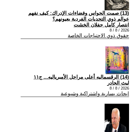
(13) صمت الحواس وفضاءات الإدراك: كيف نفهم
عوالم ذوي التحديات الفردية بعيونهم؟
انتصار كامل جفلان الخشت
2026 / 8 / 8
حقوق ذوي الاحتياجات الخاصة
(14) الرقسماليه أعلى مراحل الأمبرياليه... ج١١
ليث الجادر
2026 / 8 / 8
ابحاث يسارية واشتراكية وشيوعية