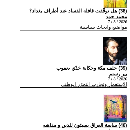
(38) هل توقّفت قافلة الفساد عند أطراف بغداد؟
محمد حمد
2026 / 8 / 7
مواضيع وابحاث سياسية
(39) حلف مكة وحكاية جَدْي يعقوب
بير رستم
2026 / 8 / 7
الإستعمار وتجارب التحرّر الوطني
(40) ساسة العراق يسيئون للدين و مذاهبه