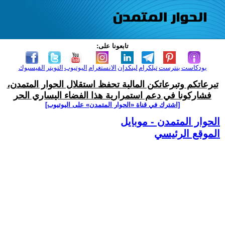
تابعونا على:
بودكاست
بنترست
تيلكرام
لينكدإن
الانستغرام
اليوتيوب
التويتر
الفيسبوك
تبرعاتكم وتبرعاتكن المالية تحفظ استقلال الحوار المتمدن،
فشاركونا في دعم استمرارية هذا الفضاء اليساري الحر
[اشترك في قناة ‫«الحوار المتمدن» على اليوتيوب]
الحوار المتمدن - موبايل
الموقع الرئيسي