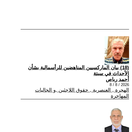
(18) بيان الماركسيين المناهضين للرأسمالية بشأن
الأحداث في سبتة
أحمد رباص
2026 / 8 / 8
الهجرة , العنصرية , حقوق اللاجئين ,و الجاليات
المهاجرة