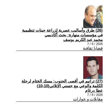
(26) طرق وأساليب عصرية لزراعة جينات تنظيمية
في مؤسسات منهارة: بحث أكاديمي
محمد عبد الكريم يوسف
2026 / 8 / 7
قضايا ثقافية
(27) ترانيم في أقصى الجنوب: مسك الختام لرحلة
الكلمة والوعي مع حسني الإتلاتي(10-10)
عطا درغام
2026 / 8 / 7
مقابلات و حوارات