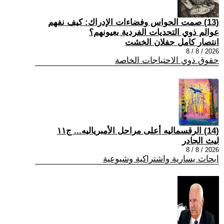
(13) صمت الحواس وفضاءات الإدراك: كيف نفهم
عوالم ذوي التحديات الفردية بعيونهم؟
انتصار كامل جفلان الخشت
2026 / 8 / 8
حقوق ذوي الاحتياجات الخاصة
(14) الرقسماليه أعلى مراحل الأمبرياليه... ج١١
ليث الجادر
2026 / 8 / 8
ابحاث يسارية واشتراكية وشيوعية