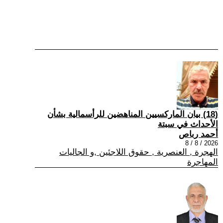
(18) بيان الماركسيين المناهضين للرأسمالية بشأن
الأحداث في سبتة
أحمد رباص
2026 / 8 / 8
الهجرة , العنصرية , حقوق اللاجئين ,و الجاليات
المهاجرة