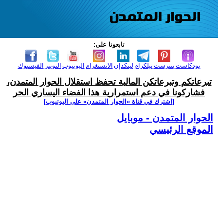
تابعونا على:
بودكاست
بنترست
تيلكرام
لينكدإن
الانستغرام
اليوتيوب
التويتر
الفيسبوك
تبرعاتكم وتبرعاتكن المالية تحفظ استقلال الحوار المتمدن،
فشاركونا في دعم استمرارية هذا الفضاء اليساري الحر
[اشترك في قناة ‫«الحوار المتمدن» على اليوتيوب]
الحوار المتمدن - موبايل
الموقع الرئيسي