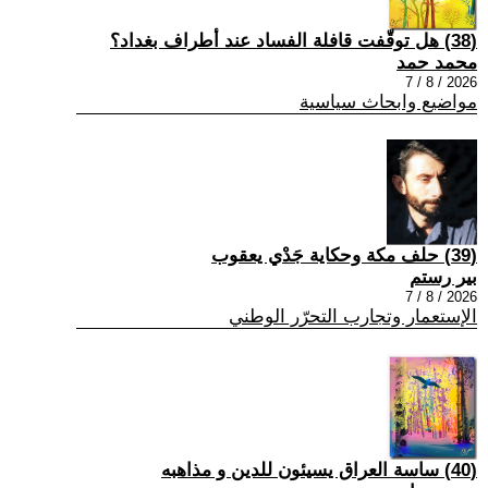
(38) هل توقّفت قافلة الفساد عند أطراف بغداد؟
محمد حمد
2026 / 8 / 7
مواضيع وابحاث سياسية
(39) حلف مكة وحكاية جَدْي يعقوب
بير رستم
2026 / 8 / 7
الإستعمار وتجارب التحرّر الوطني
(40) ساسة العراق يسيئون للدين و مذاهبه