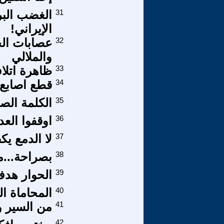
31
الغضب الب
الإيراني!
32
عصابات الح
والملالي
33
ظاهرة اتلا
34
قطع اصابع 
35
الكلمة الص
36
اوقفوا الع
37
لا الدمع يك
38
بصراحة...م
39
الحوار هدف
40
المحاماة ال
41
من السير وا
42