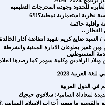
امج 2024_2026
لعابرة للحدود وجودة المخرجات التعليمية
ية نظرية استعمارية نمطية؟!!/6
ة وأقلية حاكمة
القطار ..
 السيد ضايع كريم شهيد انتفاضة آذار الخالدة 
بن غفير يطوعان الادارة المدنية والشرطة
دمة المستوطنين
 وبلاد الرافدين وكلمة سومر كما رصدها العلام
 للغة العربية 2023
يم في الدول العربية
ديدة لمعاداة السامية: سلافوي جيجيك
ية والقومية ما مصير أحزاب الإسلام السياسي؟