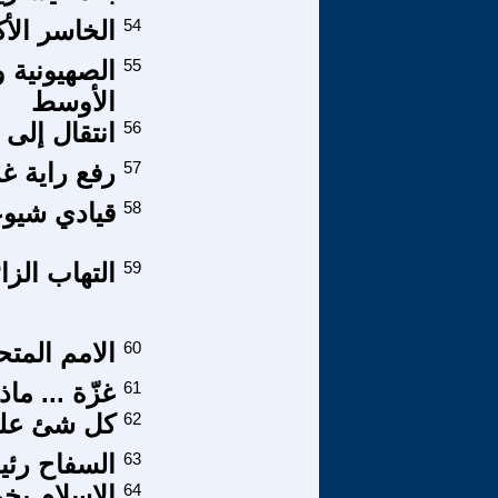
54
الخاسر الأك
55
الصهيونية 
الأوسط
56
انتقال إلى 
57
رفع راية غ
58
قيادي شيوع
59
التهاب الزا
60
الامم المتح
61
غزّة ... ماذ
62
كل شئ على 
63
السفاح رئي
64
الإسلام يخ