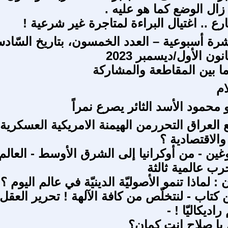
زال الوضع كما هو عليه .
ع .. اغتيال البراءة لمتاجرة غير شرعية !
شرة أسبوعية – العدد الخمسون، بتاريخ السّاد
ن الأول/ديسمبر 2023
ما بين المقاطعة والمشاركة
م
 محمود الأسد الثائر يصرع نمراً
العراق التحررمن الهيمنة الامريكية العسكرية
الاقتصادية ؟
غين - من أوكرانيا إلى الشرق الأوسط - العالم
ب عالمية ثالثة
: لماذا تنمو الأصوليّة الدينيّة في عالم اليوم ؟
تاب - لنتخلّص من كافة الآلهة ! تحرير العقل 
راديكاليّا ! -
 يا صلاح انت كمان؟