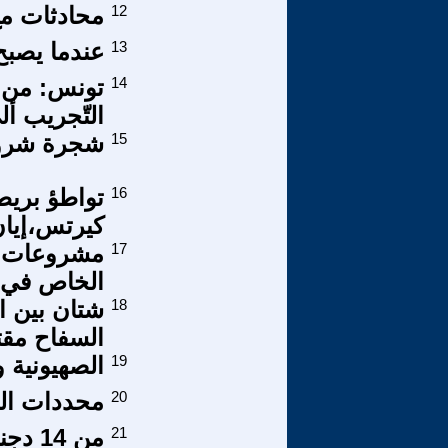
12
محادثات مع 
13
عندما يصبح 
14
تونس: من ع
التّجريب أ
15
شجرة شرودن
16
تواطؤ بريطا
كيرتس،إيان
17
الخاص في م
18
شتان بين ا
السفاح مقت
19
الصهيونية 
20
محددات الت
21