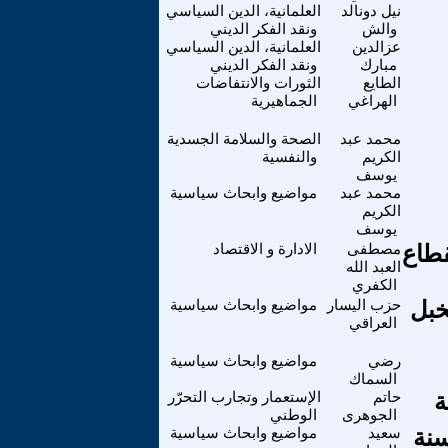
نيل دونالد
العلمانية، الدين السياسي
والش
ونقد الفكر الديني
عزالدين
العلمانية، الدين السياسي
مبارك
ونقد الفكر الديني
الطايع
الثورات والانتفاضات
الهراغي
الجماهيرية
محمد عبد
الصحة والسلامة الجسدية
الكريم
والنفسية
يوسف
محمد عبد
مواضيع وابحاث سياسية
الكريم
يوسف
(B O T)، دور القطاع
مصطفى
الادارة و الاقتصاد
العبد الله
الكفري
خبل
حزب اليسار
مواضيع وابحاث سياسية
العراقي
رضي
مواضيع وابحاث سياسية
السماك
ة
حاتم
الإستعمار وتجارب التحرّر
الجوهرى
الوطني
وستون سنة
سعيد
مواضيع وابحاث سياسية