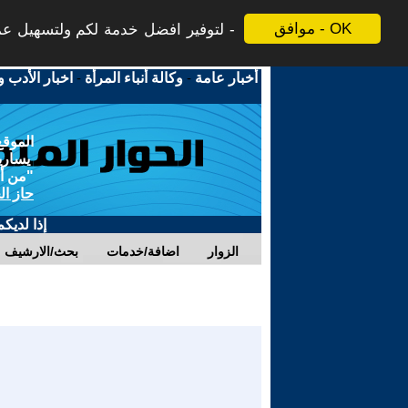
موافق - OK
لتوفير افضل خدمة لكم ولتسهيل عملي
أخبار عامة
-
وكالة أنباء المرأة
-
اخبار الأدب و
الموقع
يسارية
"من أج
حاز ال
إذا لديك
الزوار
اضافة/خدمات
بحث/الارشيف