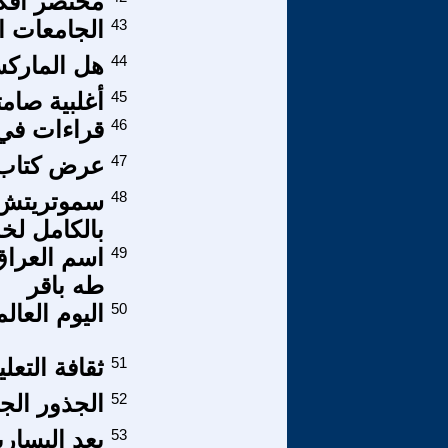
مختصر افكار برن
43
الجامعات ا
44
هل الماركس
45
أغلبية صامت
46
قراءات في 
47
عرض كتاب /
48
سموتريتش و
بالكامل لخ
49
اسم العراق
طه باقر
50
اليوم العالمي
51
ثقافة التعل
52
الجذور الج
53
بعد اليسار