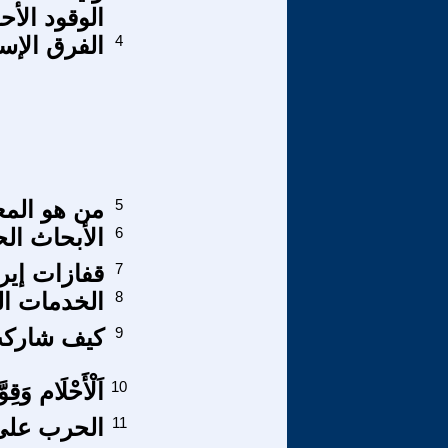
الوقود الأح
4
الفرق الإسلامية (7
5
من هو المعم
6
الأبحاث الح
7
قفازات إير
8
الخدمات ال
9
كيف شاركت
10
اَلْأَحْلَام وَقِو
11
الحرب على 