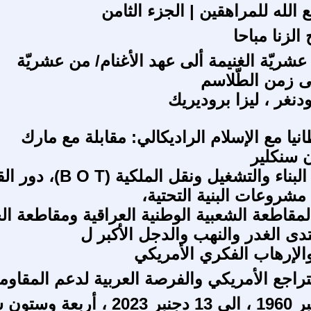
الله للمراهقين | الجزء الثامن
الزنا مباحا
شريّة الغنيمة ألى عهد الأغنام/ من عشريّة
لى زمن الطّلاسم
غر ، ليزا بروديريك
نيا مع الإسلام الراديكالي: مقابلة مع مارك
 سنكلير
مشروعات البناء والتشغيل ونقل الملكية 
شروعات البنية التحتية،
لمقاطعة الشعبية الوطنية العراقية ومقاطعة ال
دى الغدر والنهب والدجل الأكبر ل
والإرهاب الفكري الأمريكي
راجع الأمريكي والفرصة العربية لدعم المقاوم
من 14 دجنبر 1960 ، الى 13 دجنبر 2023 ، أربعة 