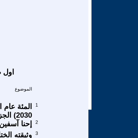
اول ص
الموضوع
1
المئة عام ا
2030) الجزء السادس ، جورج فريدمان
2
إحنا آسفين 
3
وثيقته الخت