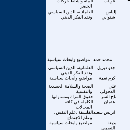
غويلب
البيئة ونشاط حركات
الخضر
إلياس
العلمانية، الدين السياسي
شتواني
ونقد الفكر الديني
محمد حمد
مواضيع وابحاث سياسية
جدو دبريل
العلمانية، الدين السياسي
ونقد الفكر الديني
كرم نعمة
مواضيع وابحاث سياسية
علي
الصحة والسلامة الجسدية
العجولي
والنفسية
تاج السر
حقوق المراة ومساواتها
عثمان
الكاملة في كافة
المجالات
اتريس سعيد
الفلسفة ,علم النفس ,
وعلم الاجتماع
بديعة
مواضيع وابحاث سياسية
النعيمي