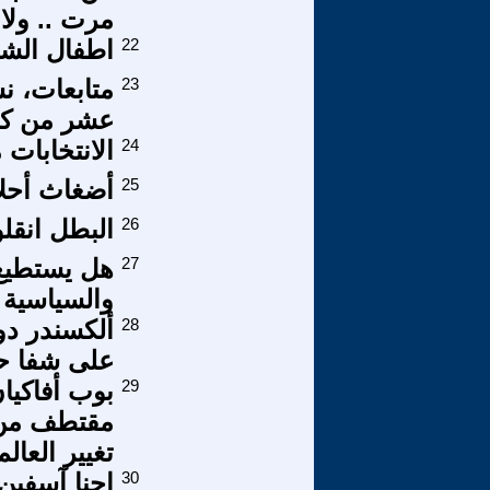
مرت .. ولا 
22
اطفال الشار
23
متابعات، ن
عشر من كانو
24
الانتخابات 
25
أضغاث أحلا
26
البطل انقلو
27
هل يستطيع 
والسياسية و
28
ألكسندر دو
على شفا حر
29
بوب أفاكيان 
مقتطف من ك
تغيير العالم 
30
إحنا آسفين