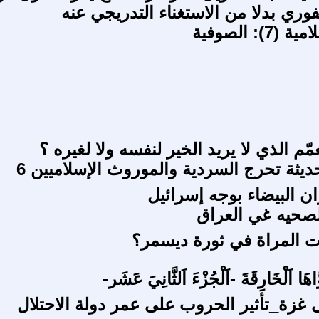
فوري بدلا من الاستغناء التدريجي عنه
): الصوفية
ّم الذي لا يريد الخير لنفسه ولا لغيره ؟
ديثة تحرج السردية والموروث الإسلاميين 6
ان البيضاء بوجه إسرائيل
صحيه غي العراق
 المراة في ثورة ديسمر؟
َّاهَا اَلْخَارِقَةَ -اَلْجُزْءَ اَلثَّانِيَ عَشَر-
غزة_تأثير الحروب على عمر دولة الاحتلال