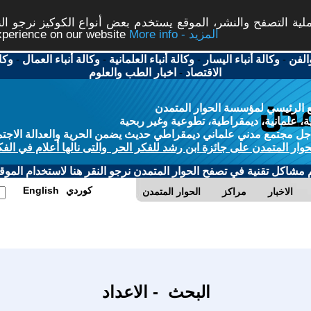
ة التصفح والنشر، الموقع يستخدم بعض أنواع الكوكيز نرجو النق
More info - المزيد
experience on our website
الفن
-
وكالة أنباء اليسار
-
وكالة أنباء العلمانية
-
وكالة أنباء العمال
-
وكا
الاقتصاد
-
اخبار الطب والعلوم
 الرئيسي لمؤسسة الحوار المتمدن
، علمانية، ديمقراطية، تطوعية وغير ربحية
ل مجتمع مدني علماني ديمقراطي حديث يضمن الحرية والعدالة الاجتم
حوار المتمدن على جائزة ابن رشد للفكر الحر والتى نالها أعلام في الفك
م مشاكل تقنية في تصفح الحوار المتمدن نرجو النقر هنا لاستخدام الموقع
كوردي
English
الاخبار
مراكز
الحوار المتمدن
البحث - الاعداد