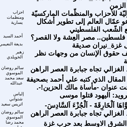
الزمن
وليّة للأحزاب والمنظّمات الماركسيّة
احزاب
ومنظمات
تدعو عمّال العالم إلى تطوير أشكال
يسارية
ع الشّعب الفلسطيني
لسطين.. مصر العِشة ولا القصر؟
أحمد السيد
 غزة_نيران صديقة
بديعة النعيمي
يف حقوق الإنسان من وجهات نظر
زهير
الخويلدي
ة
الغزالي تجاه جبابرة العصر الراهن
سالم روضان
الموسوي
ي المقال الذي كتبه علي أحمد بصحيفة
سعد محمد
عبدالله
حت عنوان -مأساة مالك الحزين!-.
ويد: اليهود قتلوا موسى
إلياس
شتواني
وَّاهَا اَلْخَارِقَةَ - اَلْجُزْءَ اَلسَّادِسَ-
اتريس سعيد
الغزالي تجاه جبابرة العصر الراهن
سالم روضان
الموسوي
 الشرق الاوسط بعد حرب غزة
محمد رضا