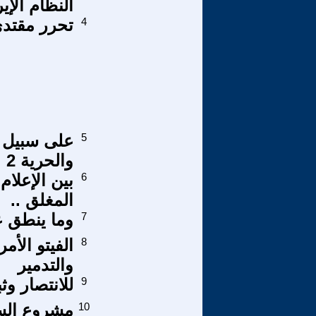
النظام الإي
4
تحرر مقتدى
5
على سبيل 
والحرية 2
6
بين الإعلام
المغلق ..
7
وما ينطق ع
8
الفيتو الأم
والتدمير
9
للانتصار وث
10
مشروع السن