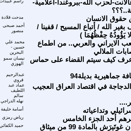
لانت-لحزب الله-ببروغندا-اعلامية-
راسم عبيدات
..؟؟؟
مدحت قلادة
بغير الله / أتباع المسيح / قفينا /
أحمد صبحى
منصور
يَؤُودُهُ حِفْظُهُمَا )
عب الايراني والعربي.. من اطماع
محمد علي
حسين -
بات الملالي
البحرين
أعرف كيف سيتم القضاء على حماس
نيسان سمو
الهوزي
ة جماهيرية بديلة94
عبدالرحيم
قروي
لدجاجة في اقتصاد العراق العجيب
عماد عبد
اللطيف
سالم
...
نهله الدراجي
ائيلي وتداعياته
أسامة خليفة
مرهم أحد الجزء الخامس
رياض رمزي
لماذا استعان غوتَيرَش بالمادة 99 من ميثاق
حميد الكفائي