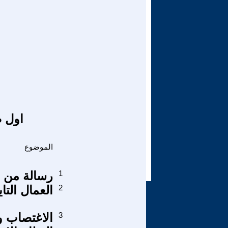
اول ص
الموضوع
1
رسالة من 
2
العمال التا
3
الاغتصاب و