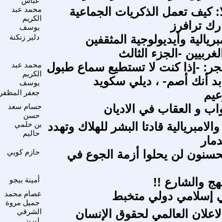
عباس
لا: كيف تعمل الذكريات الجماعية
محمد عبد
الكريم
ارك ترافرز
يوسف
مبريالية وأيديولوجية المثقفين
دلير زنكنة
لغربيين -الجزء الثالث
ر: -إذا كنت لا تستطيع سماع طبول
محمد عبد
الكريم
بد أنك أصم- ، ديلي سكويد
يوسف
عيم
جعفر المظفر
اب و العقاب في الاديان
حسام سعد
حسن
والامبريالية قادتا البشر للهلاك وتهدد
بن حلمي
حاليم
دمار
لمحسنون لن يحلوا أزمة الجوع في
حازم كويي
هج والشارع !!
أمينة بيجو
 إسلامي دولي متخبط
عصام محمد
جميل مروة
لاعلان العالمي لحقوق الإنسان
الشرقي
لبريز