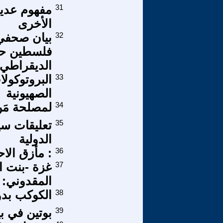
31
مفهوم عديم
الأخرى
32
بيان صحفي 
فلسطين حز
الديقراطي 
33
البروتوكولا
الصهيونية
34
لمصلحة مَ
35
تعليقات سي
الدولية
36
: مأزق الاح
37
غزة -بنت ا
المقدوني: 
38
الكوكب بدو 
39
بوتين في بي