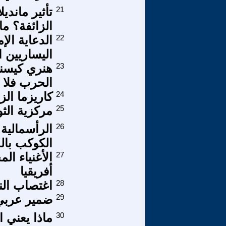
21
تأثير ماندي
الزائفة؟ م
22
الدعاية الإ
اليساريين ا
23
هنري كيسنج
الحرب فلا 
24
كاريزما الز
25
مركزية الثو
26
الرأسمالية 
الكوكب بال
27
الأغنياء ا
أفريقيا
28
اغتصاب الن
29
ضمير عربي
30
ماذا يعني ا