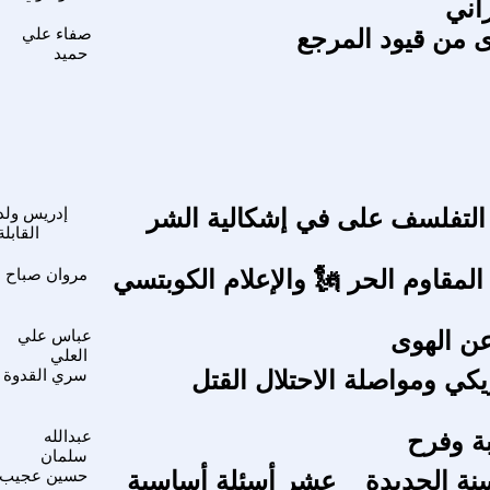
راني
 من قيود المرجع
صفاء علي
حميد
التفلسف على في إشكالية الشر
إدريس ولد
القابلة
 المقاوم الحر 🗽 والإعلام الكوبتسي
مروان صباح
ن الهوى
عباس علي
العلي
ريكي ومواصلة الاحتلال القتل
سري القدوة
بة وفرح
عبدالله
سلمان
ة الجديدة _ عشر أسئلة أساسية
حسين عجيب