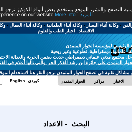
ة التصفح والنشر، الموقع يستخدم بعض أنواع الكوكيز نرجو النق
More info - المزيد
experience on our website
الفن
-
وكالة أنباء اليسار
-
وكالة أنباء العلمانية
-
وكالة أنباء العمال
-
وكا
الاقتصاد
-
اخبار الطب والعلوم
 الرئيسي لمؤسسة الحوار المتمدن
، علمانية، ديمقراطية، تطوعية وغير ربحية
ل مجتمع مدني علماني ديمقراطي حديث يضمن الحرية والعدالة الاجتم
حوار المتمدن على جائزة ابن رشد للفكر الحر والتى نالها أعلام في الفك
م مشاكل تقنية في تصفح الحوار المتمدن نرجو النقر هنا لاستخدام الموقع
كوردي
English
الاخبار
مراكز
الحوار المتمدن
البحث - الاعداد