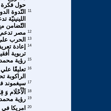
حول فكرة 
11
النّدوة الد
اللينينيّة 
التّضامن م
12
مصر تدعم ف
13
الحرب على
14
إعادة تعر
تربوية أفقي
15
رؤية محمد 
16
تعليقًا عل
الراكوبة ت
17
سيغموند فر
18
اَلْأَحْلَام وَ قِ
19
رؤية محمد 
20
امريكا في