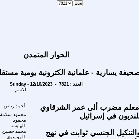
الحوار المتمدن
حيفة يسارية - علمانية الكترونية يومية مستقل
Sunday - 12/10/2023 - العدد : 7821
الاسم
معلم مضرب ألى عمر الشرقاوي
أحمد رباص
يلنديون في إسرائيل
محمود سلامة
محمود
الهايشة
التنكيل الجنسي ثوابت في نهج
محمد حسين
الموسوي