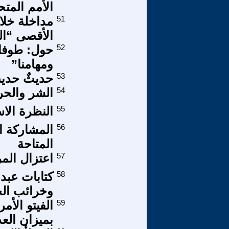
الأمم المت
51
مداخلة خلا
الأقصى “ال
52
حول: طوفان
ومهامنا”
53
حديثٌ حديث 
54
الشر والحر
55
النظرة الاسر
56
المشاركة ا
المتاحة
57
اعتزال الم
58
كتابات عبد
وخرائب ال
59
الفيتو الأ
بميزان العد