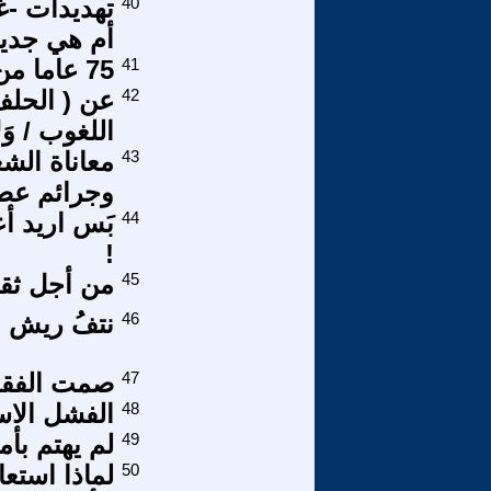
40
تهديدات -غا
أم هي جدية
41
75 عاما من حقوق الانسان
42
عن ( الحلف 
اللغوب / وَلا 
43
معاناة الش
وجرائم عصا
44
بَس اريد 
!
45
من أجل ثقاف
46
نتفُ ريش ا
47
صمت الفقر.
48
الفشل الاسر
49
لم يهتم بأ
50