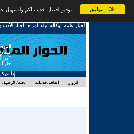
موافق - OK
لتوفير افضل خدمة لكم ولتسهيل عملي
أخبار عامة
-
وكالة أنباء المرأة
-
اخبار الأدب و
الموقع
يسارية
"من أج
حاز ال
إذا لديك
الزوار
اضافة/خدمات
بحث/الارشيف