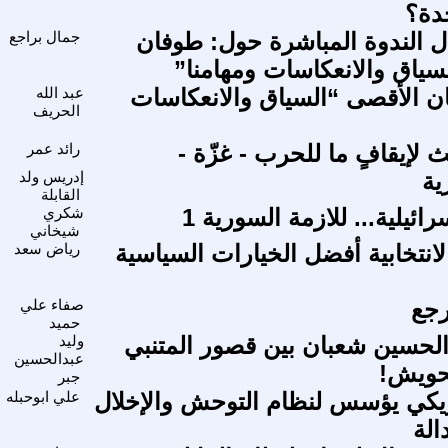
حدة؟
ل الندوة المباشرة حول: طوفان
جمال براجع
سياق والانعكاسات ومهامنا”
 الأقصى “السياق والانعكاسات
عبد الله
الحريف
لإيقافٍ ما للحرب - غزّة -
رائد عمر
ية
إدريس ولد
القابلة
ائيلية... للازمة السورية 1
شكري
شيخاني
لانتخابية أفضل الخيارات السياسية
رياض سعد
رجع
صفاء علي
حميد
الحسين شعبان بين قصور المتنبي
وليد
عبدالحسين
حويش!
جبر
مريكي يؤسس لنظام التوحش والإخلال
علي ابوحبله
الة