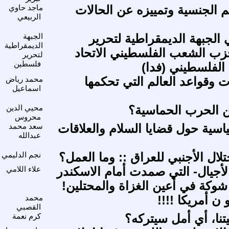
 الجنسية وتمييزه عن الحالات
ماجد حاوي
الربيعي
الجبهة الديمقراطية لتحرير
الجبهة
الديمقراطية
ب الشعب الفلسطيني الاتحاد
لتحرير
فلسطين
الفلسطيني (فدا)‏
ت وقواعد العالم التي تحكمها
محمد رياض
اسماعيل
ن الحرب الحماسية؟
محيي الدين
محروس
اسية حول قضايا السلام والعلاقات
سعد محمد
عبدالله
تلال الأجنبي للعراق :: وما العمل؟
نجم الدليمي
لأجيال- التي صمدت أمام الاسكندر
علاء اللامي
شوكة في أعين الغزاة والمحتلين!
ن أمريكا !!!!
محمد
القصبي
تنا، أي أمل سيتركه؟
كرم نعمة