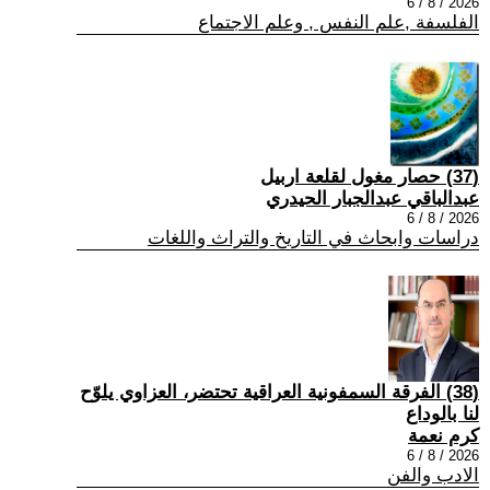
2026 / 8 / 6
الفلسفة ,علم النفس , وعلم الاجتماع
(37) حصار مغول لقلعة اربيل
عبدالباقي عبدالجبار الحيدري
2026 / 8 / 6
دراسات وابحاث في التاريخ والتراث واللغات
(38) الفرقة السمفونية العراقية تحتضر، العزاوي يلوّح
لنا بالوداع
كرم نعمة
2026 / 8 / 6
الادب والفن