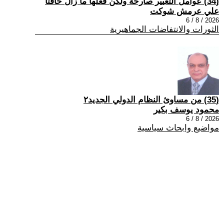
(34) عوامل التغيير صارخة ولكن فعلها ما زال خافتاً
علي عرمش شوكت
2026 / 8 / 6
الثورات والانتفاضات الجماهيرية
(35) من مساوئ النظام الدولي الجديد٢
محمود يوسف بكير
2026 / 8 / 6
مواضيع وابحاث سياسية