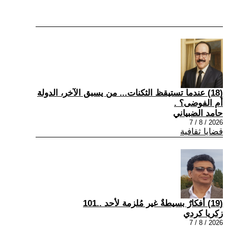
(18) عندما تستيقظ الثكنات... من يسبق الآخر، الدولة
أم الفوضى؟ .
حامد الضبياني
2026 / 8 / 7
قضايا ثقافية
(19) أفكارٌ بسيطةٌ غير مُلزمة لأحد ..101
زكريا كردي
2026 / 8 / 7