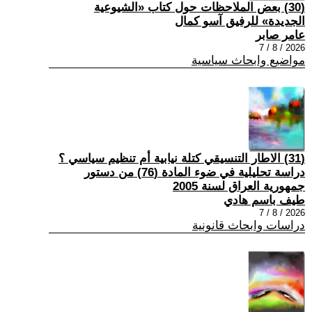
(30) بعض الملاحظات حول كتاب «الشيوعية
الجديدة» للرفيق آسو كمال
عامر صابر
2026 / 8 / 7
مواضيع وابحاث سياسية
(31) الاطار التنسيقي كتلة نيابية أم تنظيم سياسي ؟
دراسة تحليلية في ضوء المادة (76) من دستور
جمهورية العراق لسنة 2005
طيف باسم هادي
2026 / 8 / 7
دراسات وابحاث قانونية