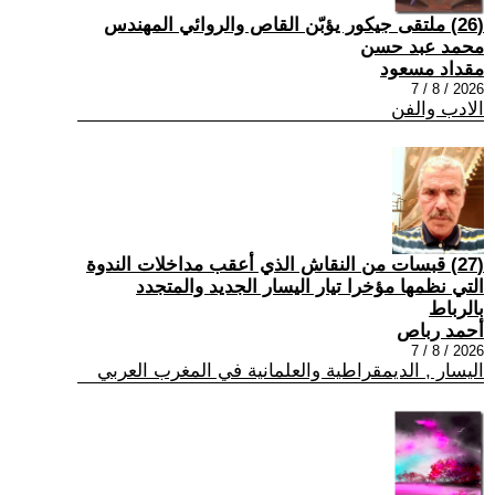
(26) ملتقى جيكور يؤبّن القاص والروائي المهندس
محمد عبد حسن
مقداد مسعود
2026 / 8 / 7
الادب والفن
(27) قبسات من النقاش الذي أعقب مداخلات الندوة
التي نظمها مؤخرا تيار اليسار الجديد والمتجدد
بالرباط
أحمد رباص
2026 / 8 / 7
اليسار , الديمقراطية والعلمانية في المغرب العربي