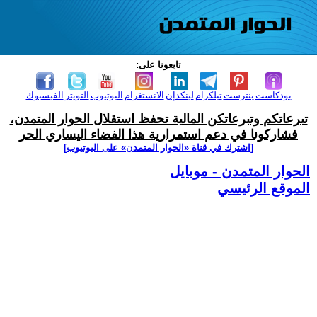
تابعونا على:
بودكاست
بنترست
تيلكرام
لينكدإن
الانستغرام
اليوتيوب
التويتر
الفيسبوك
تبرعاتكم وتبرعاتكن المالية تحفظ استقلال الحوار المتمدن،
فشاركونا في دعم استمرارية هذا الفضاء اليساري الحر
[اشترك في قناة ‫«الحوار المتمدن» على اليوتيوب]
الحوار المتمدن - موبايل
الموقع الرئيسي