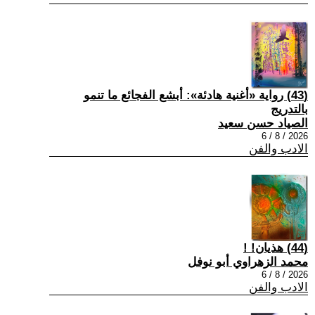
(43) رواية «أغنية هادئة»: أبشع الفجائع ما تنمو
بالتدريج
الصياد حسن سعيد
2026 / 8 / 6
الادب والفن
(44) هذيان! !
محمد الزهراوي أبو نوفل
2026 / 8 / 6
الادب والفن