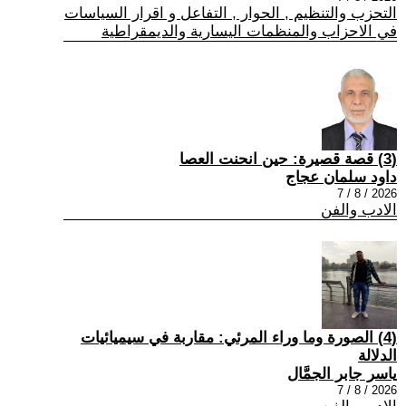
التحزب والتنظيم , الحوار , التفاعل و اقرار السياسات
في الاحزاب والمنظمات اليسارية والديمقراطية
(3) قصة قصيرة: حين انحنت العصا
داود سلمان عجاج
2026 / 8 / 7
الادب والفن
(4) الصورة وما وراء المرئي: مقاربة في سيميائيات
الدلالة
ياسر جابر الجمَّال
2026 / 8 / 7