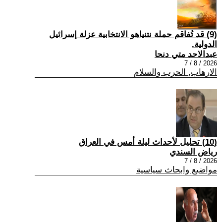
(9) قد تُفاقم حملة نتنياهو الانتخابية عزلة إسرائيل
الدولية.
عبدالاحد متي دنحا
2026 / 8 / 7
الارهاب, الحرب والسلام
(10) تحليل لأحداث ليلة أمس في العراق
رياض السندي
2026 / 8 / 7
مواضيع وابحاث سياسية