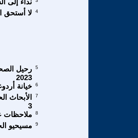
3
نداء إلى ال
4
لا أستحق ال
5
2023
6
خيانة أردوغا
7
الأبحاث الح
3
8
ملاحظات ع
9
مسيحيو الج