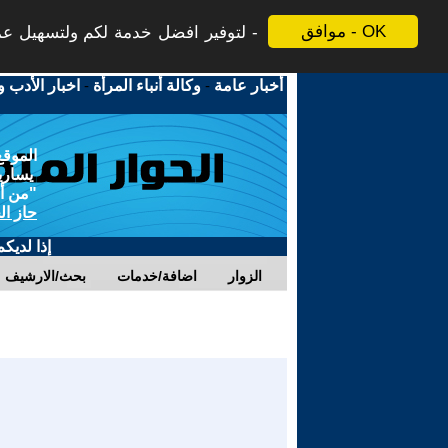
موافق - OK
لتوفير افضل خدمة لكم ولتسهيل عملي
أخبار عامة
-
وكالة أنباء المرأة
-
اخبار الأدب و
الموقع
يسارية
"من أج
حاز ال
إذا لديك
الزوار
اضافة/خدمات
بحث/الارشيف