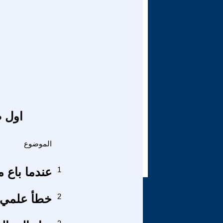
اول ص
الموضوع
1
عندما باع م
2
خطأ علمي و