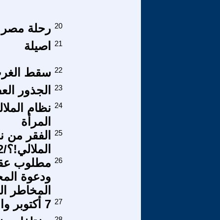
20
رحلة مصر م
21
اصيلة
22
سقط الغرب
23
الجذور الع
24
نظام الملا
المرأة
25
الفقر من ن
الملالي!؟/2
26
مطلوب عقد 
ودعوة المج
المخاطر ال
27
7 أكتوبر وانكشاف الأقنعة
28