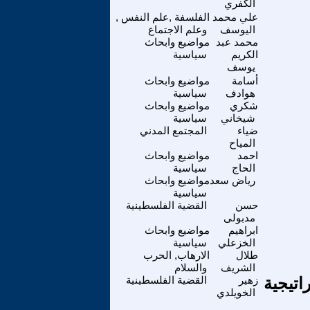
الكفري
علي محمد
الفلسفة ,علم النفس ,
اليوسف
وعلم الاجتماع
محمد عبد
مواضيع وابحاث
الكريم
سياسية
يوسف
أسامة
مواضيع وابحاث
هوادف
سياسية
شكري
مواضيع وابحاث
شيخاني
سياسية
ضياء
المجتمع المدني
المياح
احمد
مواضيع وابحاث
الحاج
سياسية
رياض سعد
مواضيع وابحاث
سياسية
حسن
القضية الفلسطينية
مدبولى
ابراهيم
مواضيع وابحاث
الخزعلي
سياسية
طلال
الارهاب, الحرب
الشريف
والسلام
تيجية
زهير
القضية الفلسطينية
الخويلدي