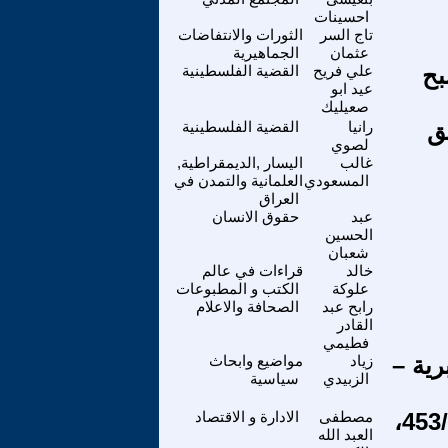
احسينات
تاج السر
الثورات والانتفاضات
عثمان
الجماهيرية
بح
علي فريح
القضية الفلسطينية
عيد ابو
صعيليك
قق
رانيا
القضية الفلسطينية
لصوي
غالب
اليسار ,الديمقراطية,
المسعودي
العلمانية والتمدن في
العراق
عبد
حقوق الانسان
الحسين
شعبان
خالد
قراءات في عالم
علوكة
الكتب و المطبوعات
رابح عبد
الصحافة والاعلام
القادر
فطيمي
رية –
زياد
مواضيع وابحاث
الزبيدي
سياسية
م ع ك التقرير الاقتصادي الأسبوعي التخصصي رقم 453/2023،
مصطفى
الادارة و الاقتصاد
العبد الله