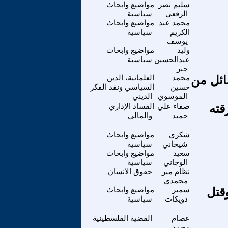
سليم نصر
مواضيع وابحاث
الرقعي
سياسية
محمد عبد
مواضيع وابحاث
الكريم
سياسية
يوسف
وليد
مواضيع وابحاث
عبدالحسين
سياسية
جبر
ائل من
محمد
العلمانية، الدين
حسين
السياسي ونقد الفكر
الموسوي
الديني
قته
صفاء علي
الفساد الإداري
حميد
والمالي
شكري
مواضيع وابحاث
شيخاني
سياسية
سعيد
مواضيع وابحاث
الوجاني
سياسية
نظام مير
حقوق الانسان
محمدي
قتل
سمير
مواضيع وابحاث
دويكات
سياسية
عصام
القضية الفلسطينية
محمد