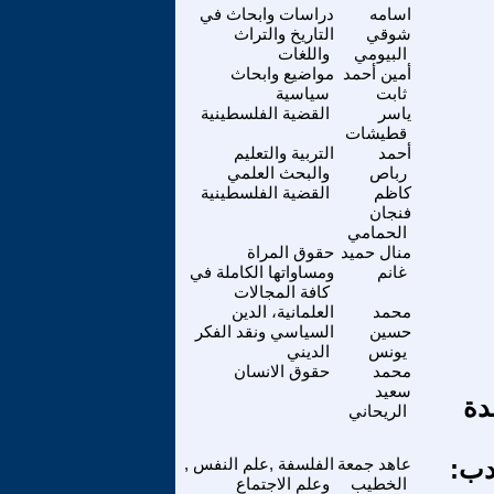
اسامه
دراسات وابحاث في
شوقي
التاريخ والتراث
البيومي
واللغات
أمين أحمد
مواضيع وابحاث
ثابت
سياسية
ياسر
القضية الفلسطينية
قطيشات
أحمد
التربية والتعليم
رباص
والبحث العلمي
كاظم
القضية الفلسطينية
فنجان
الحمامي
منال حميد
حقوق المراة
غانم
ومساواتها الكاملة في
كافة المجالات
محمد
العلمانية، الدين
حسين
السياسي ونقد الفكر
يونس
الديني
محمد
حقوق الانسان
سعيد
دة
الريحاني
دب:
عاهد جمعة
الفلسفة ,علم النفس ,
الخطيب
وعلم الاجتماع