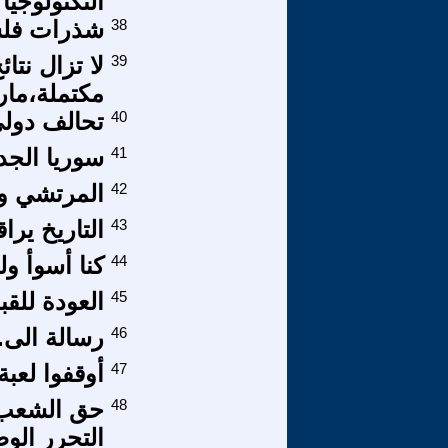
التكنولوجيا
38
شذرات فلسف
39
لا تزال نتا
مكتملة،ما
40
تحالف دولي
41
سوريا الجد
42
المرتشي و
43
التاريخ يرا
44
كنا أسوأ و
45
العودة للقبل
46
رسالة الى..
47
أوقفوا لعبة
48
حق الشعب ا
التحرر الو