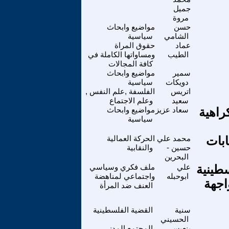
جميل
مروة
حسن
مواضيع وابحاث
الشامي
سياسية
عماد
حقوق المراة
الطيب
ومساواتها الكاملة في
كافة المجالات
سمير
مواضيع وابحاث
دويكات
سياسية
اتريس
الفلسفة ,علم النفس ,
سعيد
وعلم الاجتماع
راهية
سعاد عزيز
مواضيع وابحاث
سياسية
بات
محمد علي
الحركة العمالية
حسين -
والنقابية
البحرين
سطينية
علي
ملف فكري وسياسي
ابوحبله
واجتماعي لمناهضة
اجهة
العنف ضد المرأة
سنية
القضية الفلسطينية
الحسيني
بنعيسى
المجتمع المدني