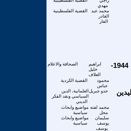
راجي
القضية الفلسطينية
مهدي
محمد عبد
القضية الفلسطينية
القادر
الفار
رحيل الصحفي الاردني ووزير الاعلام الاستاذ صالح القلاب 1944-
ابراهيم
الصحافة والاعلام
خليل
العلاف
محمود
القضية الكردية
عباس
يدين
جدو جبريل
العلمانية، الدين
السياسي ونقد الفكر
الديني
محمد لفته
مواضيع وابحاث
محل
سياسية
سليمان
مواضيع وابحاث
يوسف
سياسية
يوسف