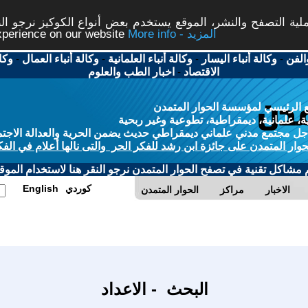
ة التصفح والنشر، الموقع يستخدم بعض أنواع الكوكيز نرجو النق
More info - المزيد
experience on our website
الفن
-
وكالة أنباء اليسار
-
وكالة أنباء العلمانية
-
وكالة أنباء العمال
-
وكا
الاقتصاد
-
اخبار الطب والعلوم
 الرئيسي لمؤسسة الحوار المتمدن
، علمانية، ديمقراطية، تطوعية وغير ربحية
ل مجتمع مدني علماني ديمقراطي حديث يضمن الحرية والعدالة الاجتم
حوار المتمدن على جائزة ابن رشد للفكر الحر والتى نالها أعلام في الفك
م مشاكل تقنية في تصفح الحوار المتمدن نرجو النقر هنا لاستخدام الموقع
كوردي
English
الاخبار
مراكز
الحوار المتمدن
البحث - الاعداد