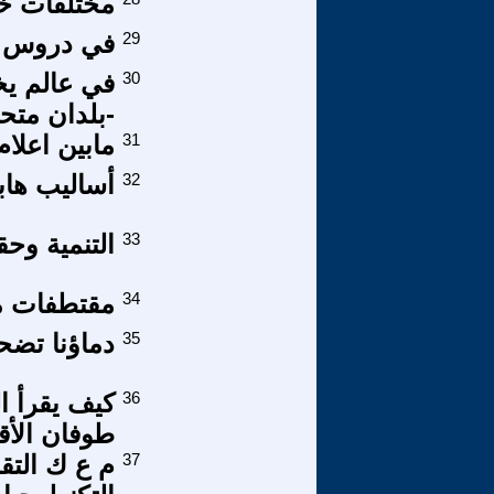
مختلفات خاص
29
في دروس وعبرا
30
في عالم يخ
-بلدان متح
31
مابين اعلام
32
أساليب هاب
33
التنمية وح
34
مقتطفات من 
35
دماؤنا تضحي
36
كيف يقرأ ا
طوفان الأقص
37