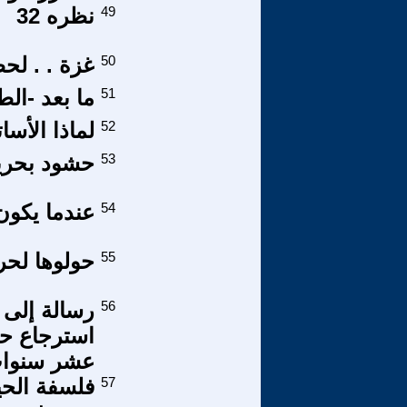
49
نظره 32
50
غزة . . لحظ
51
ما بعد -الط
52
لماذا الأس
53
حشود بحرية
54
عندما يكون 
55
حولوها لح
56
رسالة إلى 
استرجاع حق
عشر سنوا
57
فلسفة الحي