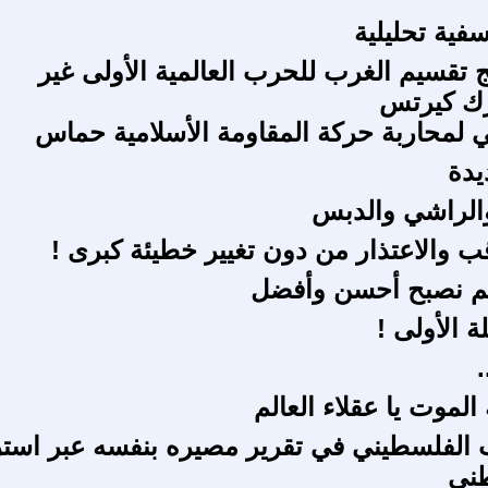
ية تحليلية
ئج تقسيم الغرب للحرب العالمية الأولى غير
رك كيرتس
 لمحاربة حركة المقاومة الأسلامية حماس
يدة
الراشي والدبس
قب والاعتذار من دون تغيير خطيئة كبرى !
لم نصبح أحسن وأفضل
ة الأولى !
 الموت يا عقلاء العالم
لفلسطيني في تقرير مصيره بنفسه عبر استرا
طني