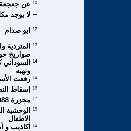
10
عن جعجعة ا
11
لا يوجد مك
12
ابو صدام
13
المتردية و
صواريخ حوث
14
السوداني ك
ونهبه
15
رفعت الأسد ب
16
إسقاط النظ
17
مجزرة 1988 بالصور..
18
الوحشية ال
الاطفال
19
أكاذيب و أ