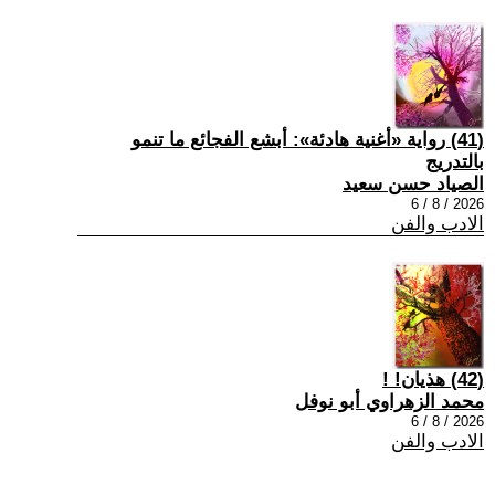
(41) رواية «أغنية هادئة»: أبشع الفجائع ما تنمو
بالتدريج
الصياد حسن سعيد
2026 / 8 / 6
الادب والفن
(42) هذيان! !
محمد الزهراوي أبو نوفل
2026 / 8 / 6
الادب والفن