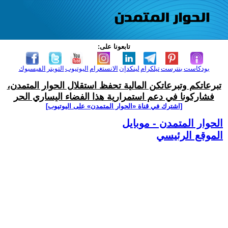
تابعونا على:
بودكاست
بنترست
تيلكرام
لينكدإن
الانستغرام
اليوتيوب
التويتر
الفيسبوك
تبرعاتكم وتبرعاتكن المالية تحفظ استقلال الحوار المتمدن،
فشاركونا في دعم استمرارية هذا الفضاء اليساري الحر
[اشترك في قناة ‫«الحوار المتمدن» على اليوتيوب]
الحوار المتمدن - موبايل
الموقع الرئيسي