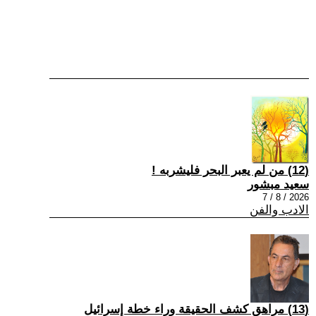
(12) من لم يعبر البحر فليشربه !
سعيد مبشور
2026 / 8 / 7
الادب والفن
(13) مراهق كشف الحقيقة وراء خطة إسرائيل