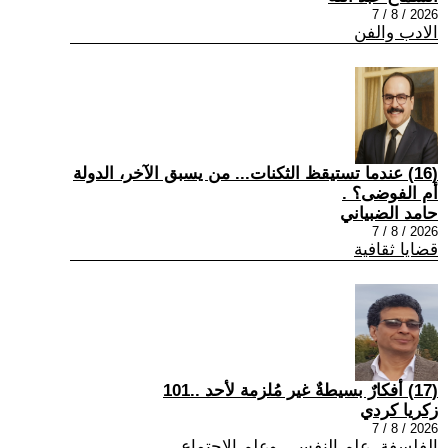
2026 / 8 / 7
الادب والفن
(16) عندما تستيقظ الثكنات... من يسبق الآخر، الدولة
أم الفوضى؟ .
حامد الضبياني
2026 / 8 / 7
قضايا ثقافية
(17) أفكارٌ بسيطةٌ غير مُلزمة لأحد ..101
زكريا كردي
2026 / 8 / 7
الفلسفة ,علم النفس , وعلم الاجتماع