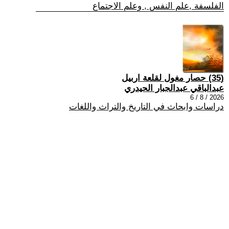
الفلسفة ,علم النفس , وعلم الاجتماع
(35) حصار مغول لقلعة اربيل
عبدالباقي عبدالجبار الحيدري
2026 / 8 / 6
دراسات وابحاث في التاريخ والتراث واللغات