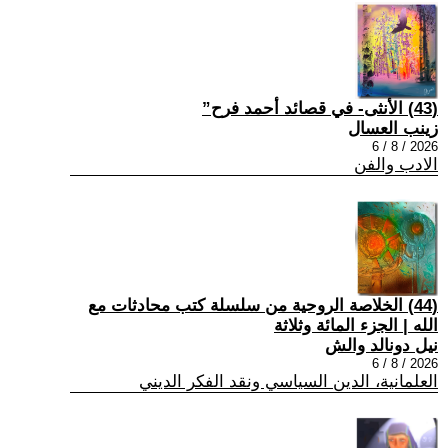
(43) الأنثى- في قصائد أحمد فرح”
زينب العسال
2026 / 8 / 6
الادب والفن
(44) الخلاصة الروحية من سلسلة كتب محادثات مع
الله | الجزء المائة وثلاثة
نيل دونالد والش
2026 / 8 / 6
العلمانية، الدين السياسي ونقد الفكر الديني