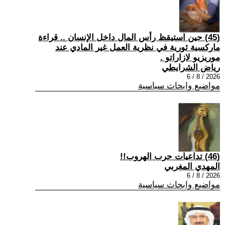
(45) حين استيقظ رأس المال داخل الإنسان .. قراءة
ماركسية ثورية في نظرية العمل غير المادي عند
موريزيو لازاراتو .
رياض الشرايطي
2026 / 8 / 6
مواضيع وابحاث سياسية
(46) تداعيات حرب الهروب!!
المهدي المغربي
2026 / 8 / 6
مواضيع وابحاث سياسية