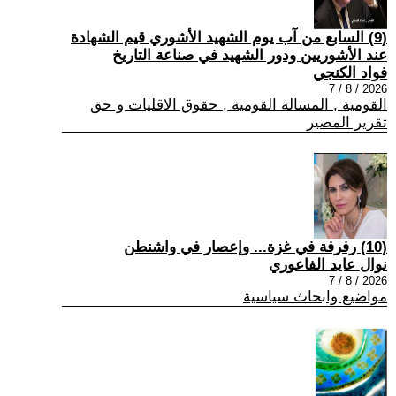
(9) السابع من آب يوم الشهيد الأشوري قيم الشهادة
عند الأشوريين ودور الشهيد في صناعة التاريخ
فواد الكنجي
2026 / 8 / 7
القومية , المسالة القومية , حقوق الاقليات و حق
تقرير المصير
(10) رفرفة في غزة... وإعصار في واشنطن
نوال عايد الفاعوري
2026 / 8 / 7
مواضيع وابحاث سياسية