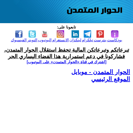
تابعونا على:
بودكاست
بنترست
تيلكرام
لينكدإن
الانستغرام
اليوتيوب
التويتر
الفيسبوك
تبرعاتكم وتبرعاتكن المالية تحفظ استقلال الحوار المتمدن،
فشاركونا في دعم استمرارية هذا الفضاء اليساري الحر
[اشترك في قناة ‫«الحوار المتمدن» على اليوتيوب]
الحوار المتمدن - موبايل
الموقع الرئيسي