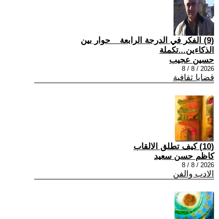
(9) الفكر في الدرجة الرابعة _ حوار بين
الذكاءين...تكملة
حسين عجيب
2026 / 8 / 8
قضايا ثقافية
(10) كيف تطلق الالقاب
كاظم حسن سعيد
2026 / 8 / 8
الادب والفن