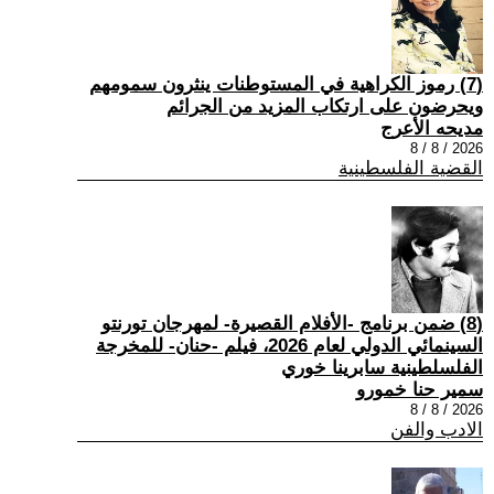
(7) رموز الكراهية في المستوطنات ينثرون سمومهم
ويحرضون على ارتكاب المزيد من الجرائم
مديحه الأعرج
2026 / 8 / 8
القضية الفلسطينية
(8) ضمن برنامج -الأفلام القصيرة- لمهرجان تورنتو
السينمائي الدولي لعام 2026، فيلم -حنان- للمخرجة
الفلسلطينية سابرينا خوري
سمير حنا خمورو
2026 / 8 / 8
الادب والفن