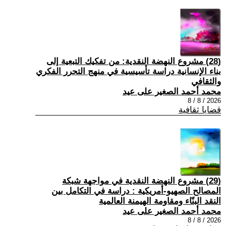
(28) مشروع النهضة النقدية: من تفكيك التبعية إلى
بناء الإنسانية دراسة تأسيسية في منهج التحرر الفكري
والثقافي
محمد أحمد الصغير على عيد
2026 / 8 / 8
قضايا ثقافية
(29) مشروع النهضة النقدية في مواجهة شبكة
المصالح الصهيو-أمريكية : دراسة في التكامل بين
النقد البنّاء ومقاومة الهيمنة العالمية
محمد أحمد الصغير على عيد
2026 / 8 / 8