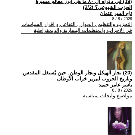
(19) في ذكراه ال ٨٠ ما هي أبرز معالم مسيرة
الحزب الشيوعي؟ (2/2)
تاج السر عثمان
2026 / 8 / 8
التحزب والتنظيم , الحوار , التفاعل و اقرار السياسات
في الاحزاب والمنظمات اليسارية والديمقراطية
(20) تجار الهيكل وتجار الوطن: حين يُستغل المقدس
وتاريخ الحروب لتبرير خراب الأوطان
ياسر عامر حميد
2026 / 8 / 8
مواضيع وابحاث سياسية