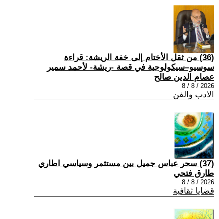
(36) من ثقل الأختام إلى خفة الريشة: قراءة
سوسيو–سيكولوجية في قصة -ريشة- لأحمد سمير
عصام الدين صالح
2026 / 8 / 8
الادب والفن
(37) سحر عباس جميل بين مستثمر وسياسي اطاري
طارق فتحي
2026 / 8 / 8
قضايا ثقافية