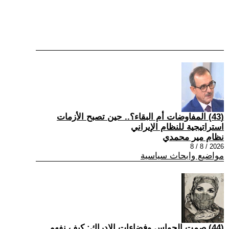
(43) المفاوضات أم البقاء؟.. حين تصبح الأزمات
استراتيجية للنظام الإيراني
نظام مير محمدي
2026 / 8 / 8
مواضيع وابحاث سياسية
(44) صمت الحواس وفضاءات الإدراك: كيف نفهم