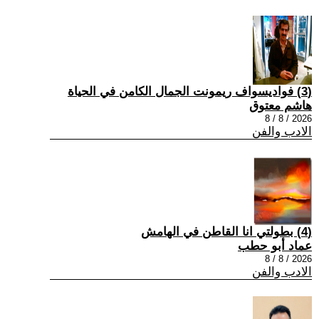
(3) فواديسواف ريمونت الجمال الكامن في الحياة
هاشم معتوق
2026 / 8 / 8
الادب والفن
(4) بطولتي انا القاطن في الهامش
عماد أبو حطب
2026 / 8 / 8
الادب والفن