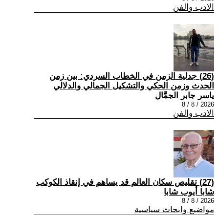
الادب والفن
(26) جدلية الزمن في الخطاب السردي: بين زمن
الحدث وزمن الحكي والتشكيل الجمالي والدلالي
ياسر جابر الجمَّال
2026 / 8 / 8
الادب والفن
(27) تقليص سكان العالم قد يساهم في إنقاذ الكوكب
شابا أيوب شابا
2026 / 8 / 8
مواضيع وابحاث سياسية