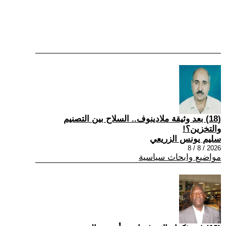
(18) بعد وثيقة ملادينوف.. السلاح بين التصنيم
والتخزين؟!
سليم يونس الزريعي
2026 / 8 / 8
مواضيع وابحاث سياسية