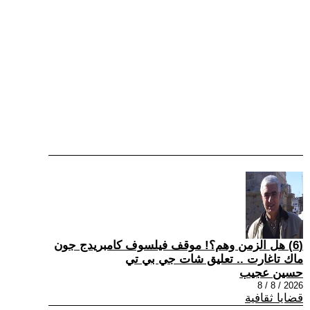
(6) هل الزمن وهم؟! موقف فيلسوف كامبريدج جون
ماك تاغارت .. تعليق شات جي بي تي
حسين عجيب
2026 / 8 / 8
قضايا ثقافية