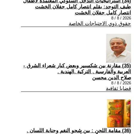
(34) استراتيجيات التدخل السلوكي المعتمدة لأطفال
طيف التوحد: بقلم انتصار كامل جفلان الخشت
انتصار كامل جفلان الخشت
2026 / 8 / 8
حقوق ذوي الاحتياجات الخاصة
(35) مقارنة بين شكسبير وبعض كبار شعراء الشرق -
العربية والفارسية , التركية ,الهندية .
صلاح الدين محسن
2026 / 8 / 8
قضايا ثقافية
(36) مقامة اللحن : بين شجو النغم وجناية اللسان ,