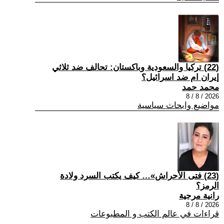
(22) تركيا والسعودية وباكستان: تحالف ضد ثلاثي
إيران ام ضد اسرائيل؟
محمد حمد
2026 / 8 / 8
مواضيع وابحاث سياسية
(23) فتى الأحراش»… كيف يكتب السرد ولادة
الرمز؟
رانية مرجية
2026 / 8 / 8
قراءات في عالم الكتب و المطبوعات