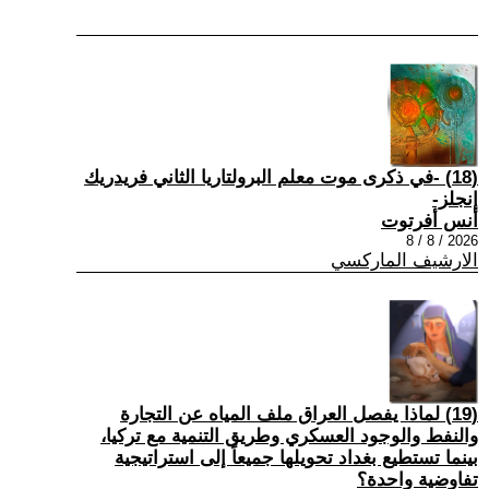
(18) -في ذكرى موت معلم البرولتاريا الثاني فريدريك
إنجلز-
أنس أفرتوت
2026 / 8 / 8
الارشيف الماركسي
(19) لماذا يفصل العراق ملف المياه عن التجارة
والنفط والوجود العسكري وطريق التنمية مع تركيا،
بينما تستطيع بغداد تحويلها جميعاً إلى استراتيجية
تفاوضية واحدة؟