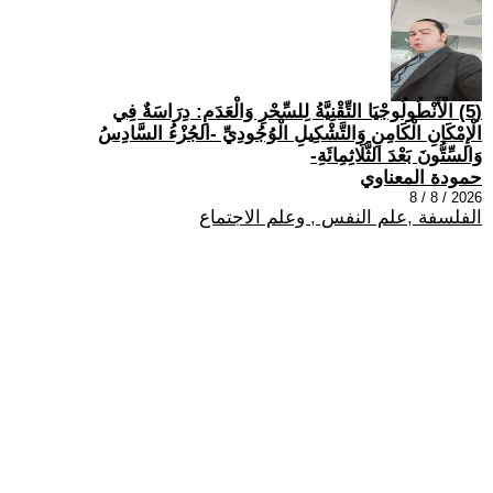
(5) الْأَنْطُولُوجْيَا التِّقْنِيَّةُ لِلسِّحْرِ وَالْعَدَمِ: دِرَاسَةٌ فِي
الْإِمْكَانِ الْكَامِنِ وَالتَّشْكِيلِ الْوُجُودِيِّ -الجُزْءُ السَّادِسُ
وَالسِّتُّونَ بَعْدَ الثَّلَاثِمِائَةِ-
حمودة المعناوي
2026 / 8 / 8
الفلسفة ,علم النفس , وعلم الاجتماع