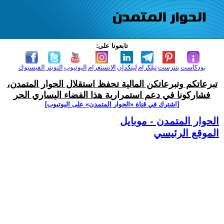
تابعونا على:
بودكاست
بنترست
تيلكرام
لينكدإن
الانستغرام
اليوتيوب
التويتر
الفيسبوك
تبرعاتكم وتبرعاتكن المالية تحفظ استقلال الحوار المتمدن،
فشاركونا في دعم استمرارية هذا الفضاء اليساري الحر
[اشترك في قناة ‫«الحوار المتمدن» على اليوتيوب]
الحوار المتمدن - موبايل
الموقع الرئيسي