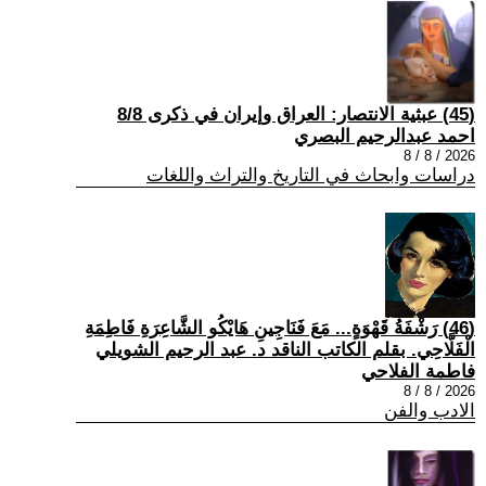
(45) عبثية الانتصار: العراق وإيران في ذكرى 8/8
احمد عبدالرحيم البصري
2026 / 8 / 8
دراسات وابحاث في التاريخ والتراث واللغات
(46) رَشْفَةُ قَهْوَةٍ... مَعَ فَنَاجِينِ هَايْكُو الشَّاعِرَةِ فَاطِمَةِ
الْفَلَّاحِي. بقلم الكاتب الناقد د. عبد الرحيم الشويلي
فاطمة الفلاحي
2026 / 8 / 8
الادب والفن