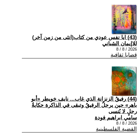
(43) ايا نفس عودي من كتاب(انثى من زمن آخر)
للاإيمان الشباني
2026 / 8 / 8
قضايا ثقافية
(44) رفيقُ الزنزانة الذي غاب... نايف خويطر «أبو
باهر» حين يرحلُ الرفيقُ وتبقى في الذاكرة حكايةُ
رجلٍ لا يُنسى
سامي ابراهيم فودة
2026 / 8 / 8
القضية الفلسطينية