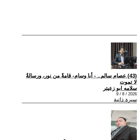
(43) عصام سالم.. - أبا وسام- قامةٌ من نور، ورسالةٌ
لا تموت
سلامه ابو زعيتر
2026 / 8 / 9
سيرة ذاتية