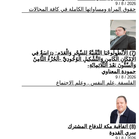
2026 / 8 / 9
حقوق المراة ومساواتها الكاملة في كافة المجالات
(7) الْأَنْطُولُوجْيَا التِّقْنِيَّةُ لِلسِّحْرِ وَالْعَدَمِ: دِرَاسَةٌ فِي
الْإِمْكَانِ الْكَامِنِ وَالتَّشْكِيلِ الْوُجُودِيِّ -الجُزْءُ الثَّامِنُ
وَالسِّتُّونَ بَعْدَ الثَّلَاثِمِائَةِ-
حمودة المعناوي
2026 / 8 / 9
الفلسفة ,علم النفس , وعلم الاجتماع
(8) اتفاقية مكة للدفاع المشترك
سري القدوة
2026 / 8 / 9