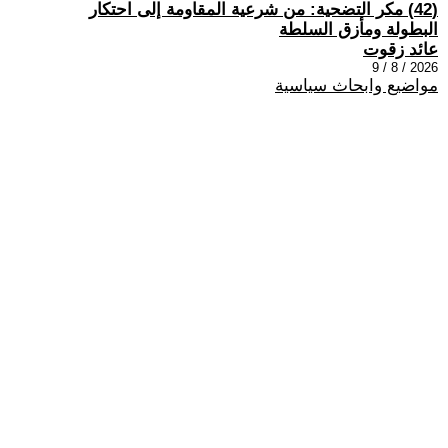
(42) مكر التضحية: من شرعية المقاومة إلى احتكار
البطولة ومأزق السلطة
عائد زقوت
2026 / 8 / 9
مواضيع وابحاث سياسية