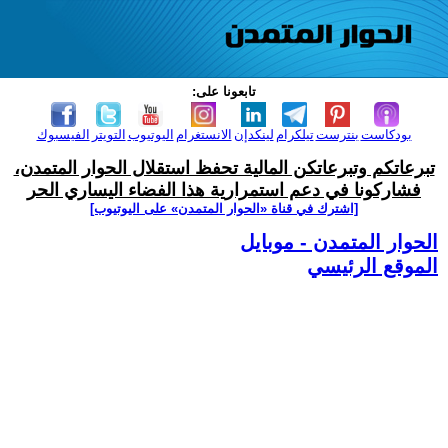
تابعونا على:
بودكاست
بنترست
تيلكرام
لينكدإن
الانستغرام
اليوتيوب
التويتر
الفيسبوك
تبرعاتكم وتبرعاتكن المالية تحفظ استقلال الحوار المتمدن،
فشاركونا في دعم استمرارية هذا الفضاء اليساري الحر
[اشترك في قناة ‫«الحوار المتمدن» على اليوتيوب]
الحوار المتمدن - موبايل
الموقع الرئيسي