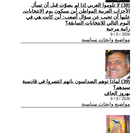
(38) لا تلوموا العربي إذا لم يصوّت قبل أن تسأل
الأحزاب العربية المواطن أين سيكون يوم الانتخابات،
عليها أن تجيب عن سؤال أصعب: أين كانت هي في
اليوم التالي للانتخابات السابقة؟
رانية مرجية
2026 / 8 / 9
مواضيع وابحاث سياسية
(39) ‏لماذا توهم الصداميون بانهم انتصروا في قادسية
سيدهم؟
بهروز الجاف
2026 / 8 / 9
مواضيع وابحاث سياسية