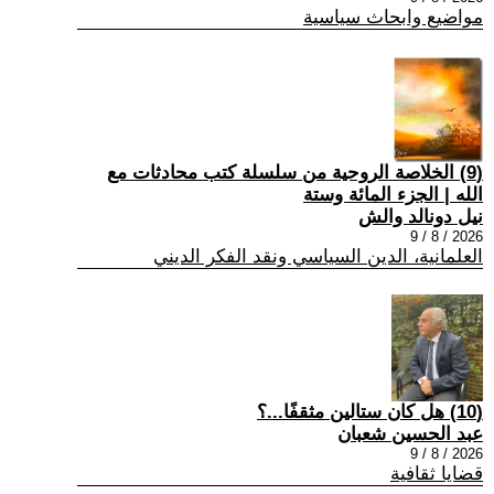
مواضيع وابحاث سياسية
(9) الخلاصة الروحية من سلسلة كتب محادثات مع
الله | الجزء المائة وستة
نيل دونالد والش
2026 / 8 / 9
العلمانية، الدين السياسي ونقد الفكر الديني
(10) هل كان ستالين مثقفًا...؟
عبد الحسين شعبان
2026 / 8 / 9
قضايا ثقافية