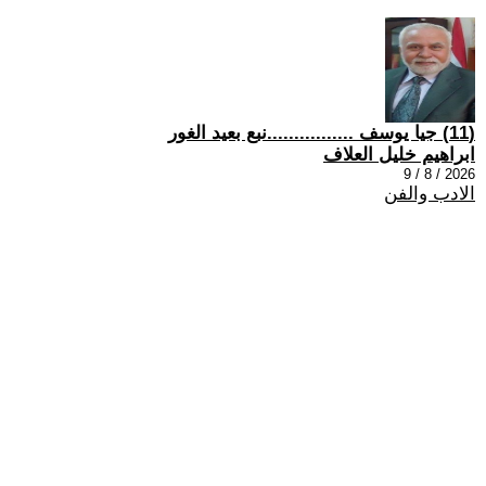
(11) جيا يوسف ................نبع بعيد الغور
ابراهيم خليل العلاف
2026 / 8 / 9
الادب والفن