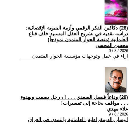
(28) دكاكين الفكر الرقمي وأزمة البنيوية الإقصائية:
دراسة نقدية في تشريح العقل المستبد خلف قناع
العلمانية (منصة الحوار المتمدن نموذجاً)
محسن المحسن
2026 / 8 / 9
اراء في عمل وتوجهات مؤسسة الحوار المتمدن
(29) وداعاً فيصل السعدي . . . ! ، رحل بصمت وبهدوء
. . . مواقف بحاجة إلى تفسيرات!
علاء مهدي
2026 / 8 / 9
اليسار ,الديمقراطية, العلمانية والتمدن في العراق