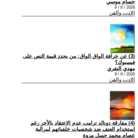
حسام موسي
2026 / 8 / 9
الادب والفن
(3) عن خرافة الواق الواق: من يحدد قيمة النص على
فيسبوك؟
مهدي النفري
2026 / 8 / 9
الادب والفن
(4) مفارقة دونالد ترامب عدم الاعتقاد بالأخر رغم
إستخدام العنف ضد شخصيات خلفياتهم ليبرالية
عصام محمد جميل مروة