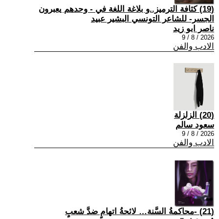
(19) كثافة الترميز..و بلاغة اللغة في - وحدهم يعبرون
الجسر- للشاعر التونسي البشير عبيد
ناصر ابو زيد
2026 / 8 / 9
الادب والفن
(20) الزلزلة
سعود سالم
2026 / 8 / 9
الادب والفن
(21) -محاكمةُ السَّنة… لائحةُ اتهامٍ ضدَّ شعبٍ