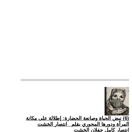
(6) نبض الحياة وصانعة الحضارة: إطلالة على مكانة
المرأة ودورها المحوري بقلم _انتصار الخشت
انتصار كامل جفلان الخشت