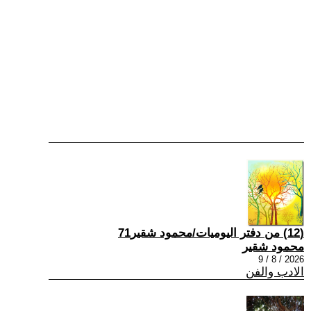
(12) من دفتر اليوميات/محمود شقير71
محمود شقير
2026 / 8 / 9
الادب والفن