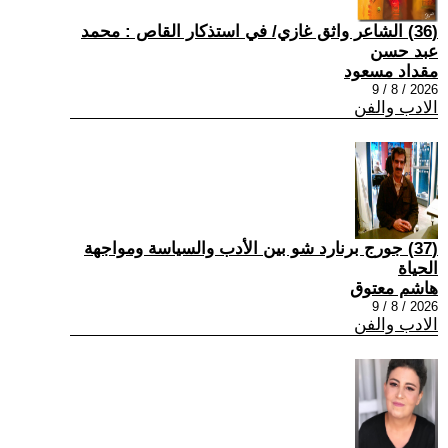
(36) الشاعر واثق غازي/ في استذكار القاص : محمد
عبد حسن
مقداد مسعود
2026 / 8 / 9
الادب والفن
(37) جورج برنارد شو بين الأدب والسياسة ومواجهة
الحياة
هاشم معتوق
2026 / 8 / 9
الادب والفن