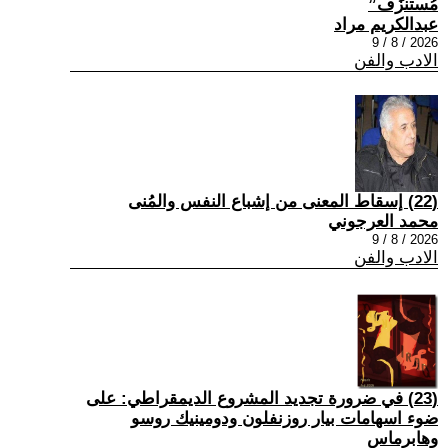
مُستنزَف”
عبدالكريم مراد
2026 / 8 / 9
الادب والفن
(22) إسقاط المعنى من إشباع النفس والمُنى
محمد العرجوني
2026 / 8 / 9
الادب والفن
(23) في ضرورة تجديد المشروع الديمقراطي: على
ضوء اسهامات بيار روزنفلون ودومينيك روسو
وهابرماس