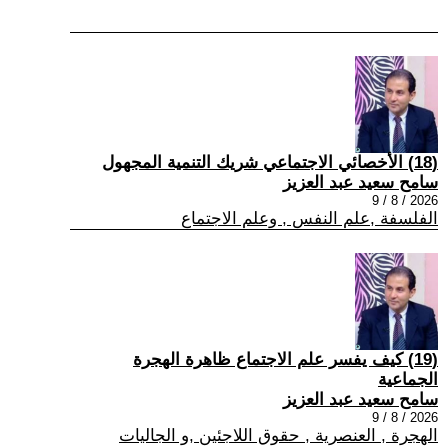
(18) الأخصائي الاجتماعي شريك التنمية المجهول
سامح سعيد عبد العزيز
2026 / 8 / 9
الفلسفة ,علم النفس , وعلم الاجتماع
(19) كيف يفسر علم الاجتماع ظاهرة الهجرة
الجماعية
سامح سعيد عبد العزيز
2026 / 8 / 9
الهجرة , العنصرية , حقوق اللاجئين ,و الجاليات