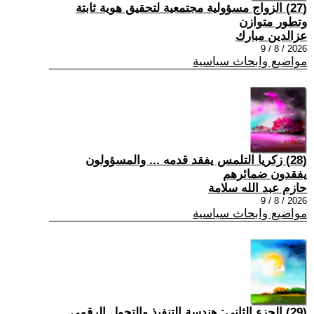
(27) الزواج مسؤولية مجتمعية لتحقيق هوية ثابتة
وتطور متوازن
عزالدين مبارك
2026 / 8 / 9
مواضيع وابحاث سياسية
(28) زكريا التلمس يفقد قدمه ... والمسؤولون
يفقدون ضمائرهم
حازم عبد الله سلامة
2026 / 8 / 9
مواضيع وابحاث سياسية
(29) الجزء الثاني: هندسة التنفيذ والتحول الرقمي