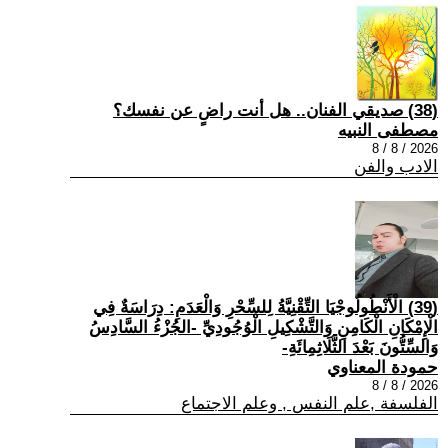
(38) صديقي الفنان.. هل أنت راضٍ عن نفسك؟
مصطفى النبيه
2026 / 8 / 8
الادب والفن
(39) الْأَنْطُولُوجْيَا التِّقْنِيَّةُ لِلسِّحْرِ وَالْعَدَمِ: دِرَاسَةٌ فِي
الْإِمْكَانِ الْكَامِنِ وَالتَّشْكِيلِ الْوُجُودِيِّ -الجُزْءُ السَّادِسُ
وَالسِّتُّونَ بَعْدَ الثَّلَاثِمِائَةِ-
حمودة المعناوي
2026 / 8 / 8
الفلسفة ,علم النفس , وعلم الاجتماع