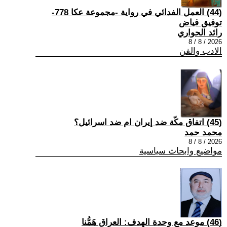
(44) العمل الفدائي في رواية -مجموعة عكا 778-
توفيق فياض
رائد الحواري
2026 / 8 / 8
الادب والفن
(45) اتفاق مكّة ضد إيران ام ضد اسرائيل؟
محمد حمد
2026 / 8 / 8
مواضيع وابحاث سياسية
(46) موعد مع وحدة الهدف: العراق هَمُّنا