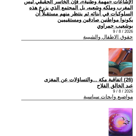
الإشاعات «مهمة وطنية»، فإن الخاسر الحقيقي ليس
المغرب وملكه وشعبه، بل المجتمع الذي يزرع هذه
السلوكيات في أبنائه ثم ينتظر منهم مستقبلاً أن
يكونوا مواطنين صادقين ومستقيمين
بوشعيب حمراوي
2026 / 8 / 9
حقوق الاطفال والشبيبة
(26) اتفاقية مكة ...والتساؤلات عن المغزى
عبد الخالق الفلاح
2026 / 8 / 9
مواضيع وابحاث سياسية