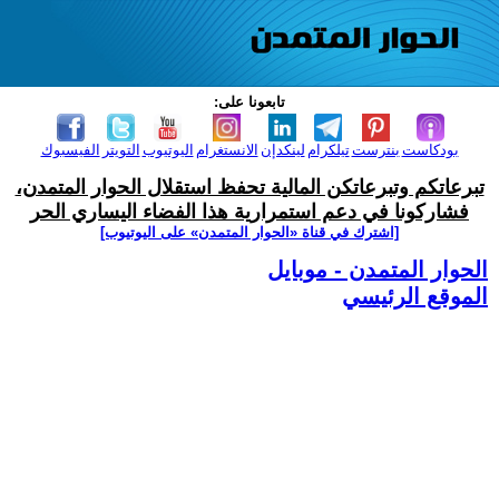
تابعونا على:
بودكاست
بنترست
تيلكرام
لينكدإن
الانستغرام
اليوتيوب
التويتر
الفيسبوك
تبرعاتكم وتبرعاتكن المالية تحفظ استقلال الحوار المتمدن،
فشاركونا في دعم استمرارية هذا الفضاء اليساري الحر
[اشترك في قناة ‫«الحوار المتمدن» على اليوتيوب]
الحوار المتمدن - موبايل
الموقع الرئيسي