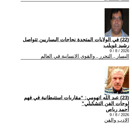
(22) في الولايات المتحدة نجاحات اليساريين تتواصل
رشيد غويلب
2026 / 8 / 9
اليسار , التحرر , والقوى الانسانية في العالم
(23) عبد الله اتهومي: “مقاربات استتبطانية في فهم
لوحات الفن التشكيلي”
أحمد رباص
2026 / 8 / 9
الادب والفن