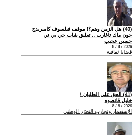
(40) هل الزمن وهم؟! موقف فيلسوف كامبريدج
جون ماك تاغارت .. تعليق شات جي بي تي
حسين عجيب
2026 / 8 / 8
قضايا ثقافية
(41) الحق على الطليان !
خليل قانصوه
2026 / 8 / 8
الإستعمار وتجارب التحرّر الوطني