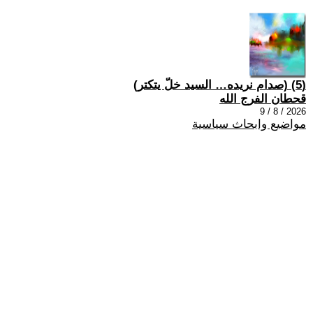
(5) (صدام نريده… السيد خلّ يتكتر)
قحطان الفرج الله
2026 / 8 / 9
مواضيع وابحاث سياسية