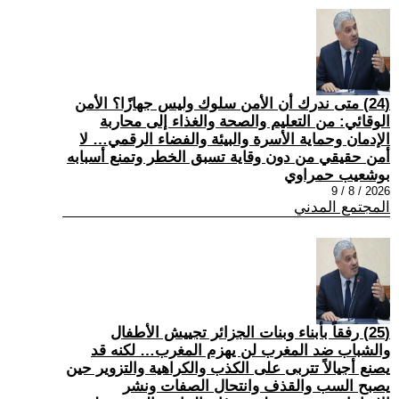
(24) متى ندرك أن الأمن سلوك وليس جهازًا؟ الأمن
الوقائي: من التعليم والصحة والغذاء إلى محاربة
الإدمان وحماية الأسرة والبيئة والفضاء الرقمي… لا
أمن حقيقي من دون وقاية تسبق الخطر وتمنع أسبابه
بوشعيب حمراوي
2026 / 8 / 9
المجتمع المدني
(25) رفقاً بأبناء وبنات الجزائر تجييش الأطفال
والشباب ضد المغرب لن يهزم المغرب… لكنه قد
يصنع أجيالاً تتربى على الكذب والكراهية والتزوير حين
يصبح السب والقذف وانتحال الصفات ونشر