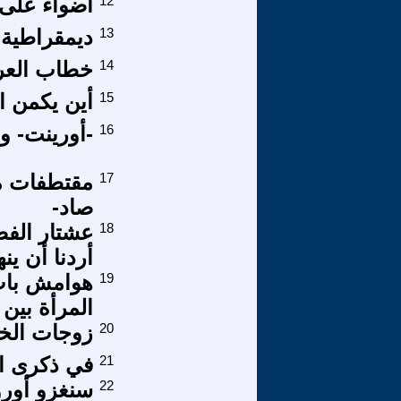
12
أضواء على 
13
ديمقراطية ا
14
خطاب العرش
15
أين يكمن ا
16
-أورينت- و
17
مقتطفات من
صاد-
18
أردنا أن ي
19
هوامش باب 
المرأة بين 
20
زوجات الخلي
21
في ذكرى اغ
22
سنغزو أوروب