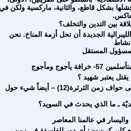
شلها بشكل قاطع، والثانية، ماركسية ولكن في
معاكس.
اقة بين التدين والتخلف؟
لليبرالية الجديدة أن تحل أزمة المناخ. نحن
 نشاط
لمسؤول المستقل
 خرافة يأجوج ومأجوج
قتل يعتبر شهيد ؟
هوامش على حواف زمن الثرثرة(12) – أيضاً شيء حول
يّة ـ ما الذي يحدث في السويد؟
واليسار في عالمنا المعاصر
 كلير كرينيون: أي دور للفلسفة في زمن