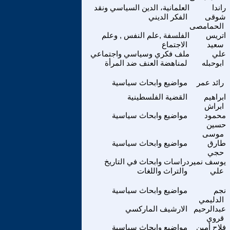
راندا
العلمانية، الدين السياسي ونقد
شوقى
الفكر الديني
الحمامصى
اتريس
الفلسفة ,علم النفس , وعلم
سعيد
الاجتماع
علي
ملف فكري وسياسي واجتماعي
ابوحبله
لمناهضة العنف ضد المرأة
رائد عمر
مواضيع وابحاث سياسية
ابراهيم
القضية الفلسطينية
ابراش
محمود
مواضيع وابحاث سياسية
حسين
موسى
طارق
مواضيع وابحاث سياسية
حجي
يوسف نمير
دراسات وابحاث في التاريخ
علي
والتراث واللغات
نجم
مواضيع وابحاث سياسية
الدليمي
عبدالرحيم
الارشيف الماركسي
قروي
فلاح أمين
مواضيع وابحاث سياسية