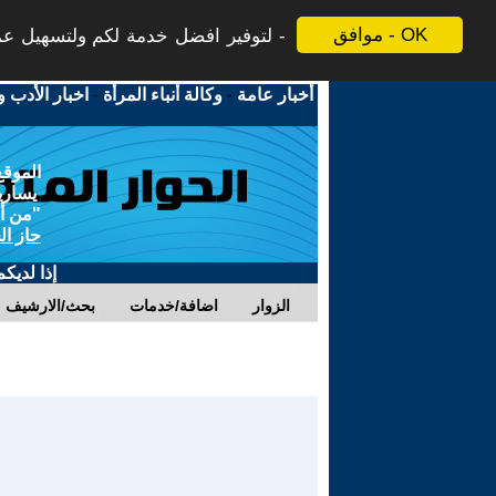
موافق - OK
لتوفير افضل خدمة لكم ولتسهيل عملي
أخبار عامة
-
وكالة أنباء المرأة
-
اخبار الأدب و
الموقع
يسارية
"من أج
حاز ال
إذا لديك
الزوار
اضافة/خدمات
بحث/الارشيف