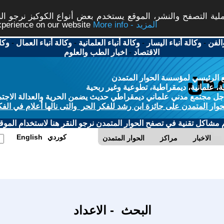
ة التصفح والنشر، الموقع يستخدم بعض أنواع الكوكيز نرجو النق
More info - المزيد
experience on our website
الفن
-
وكالة أنباء اليسار
-
وكالة أنباء العلمانية
-
وكالة أنباء العمال
-
وكا
الاقتصاد
-
اخبار الطب والعلوم
 الرئيسي لمؤسسة الحوار المتمدن
، علمانية، ديمقراطية، تطوعية وغير ربحية
ل مجتمع مدني علماني ديمقراطي حديث يضمن الحرية والعدالة الاجتم
حوار المتمدن على جائزة ابن رشد للفكر الحر والتى نالها أعلام في الفك
م مشاكل تقنية في تصفح الحوار المتمدن نرجو النقر هنا لاستخدام الموقع
كوردي
English
الاخبار
مراكز
الحوار المتمدن
البحث - الاعداد