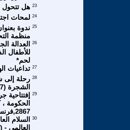
23
هل تتحول 
24
لمحات اجتماع
25
ندوة بعنوا
منظمة التح
26
العدالة الج
للأطفال ال
لحم*
27
تداعيات اله
28
رحلة إلى ش
الشجرة (7)
29
إفتتاحية ج
الحكومة ، 
2867,فرنسا.
30
السلام العا
العالمي - (9-14 )