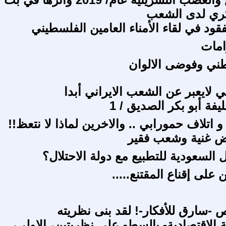
كري لدى الشعب
قود في لقاء الأمناء العامين الفلسطيني
امات
وطني وفوضى الالوان
ي لايعبر عن الشعب الايراني أبدا
فة أبو بكر الصديق / 1
و اتلاف حمورابي .. والاخرين لماذا لا نتعظ!!
رض غنية وشعب فقير
السعودية للتطبيع مع دولة الاحتلال؟
 على إقناع المقتنع.....
 -سارق للأفكار-! لقد بنى نظريته
لية الاقتصادية- بالسطو على نظريتين، الاولى،