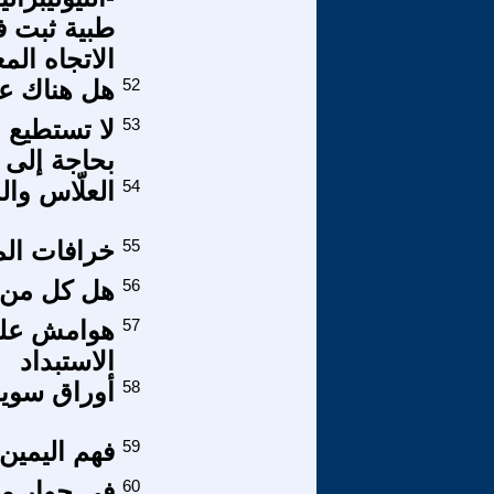
طبية ثبت ف
الاتجاه ال
52
هل هناك عل
53
لا تستطيع ا
بحاجة إلى
54
العلّاس وا
55
خرافات المتأسلمين 57-
56
هل كل من ي
57
الاستبداد
58
أوراق سويد
59
فهم اليمين 
60
في حوار مع