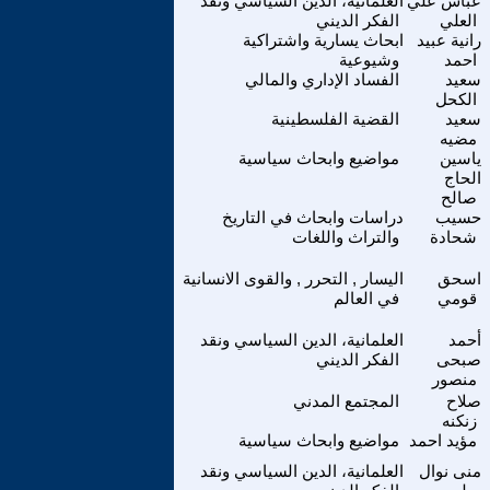
عباس علي
العلمانية، الدين السياسي ونقد
العلي
الفكر الديني
رانية عبيد
ابحاث يسارية واشتراكية
احمد
وشيوعية
سعيد
الفساد الإداري والمالي
الكحل
سعيد
القضية الفلسطينية
مضيه
ياسين
مواضيع وابحاث سياسية
الحاج
صالح
حسيب
دراسات وابحاث في التاريخ
شحادة
والتراث واللغات
اسحق
اليسار , التحرر , والقوى الانسانية
قومي
في العالم
أحمد
العلمانية، الدين السياسي ونقد
صبحى
الفكر الديني
منصور
صلاح
المجتمع المدني
زنكنه
مؤيد احمد
مواضيع وابحاث سياسية
منى نوال
العلمانية، الدين السياسي ونقد