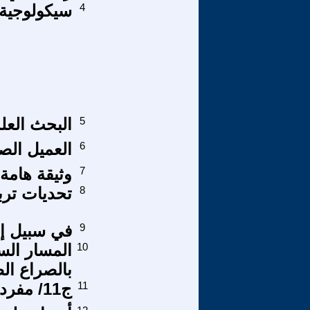
4
سيكولوجية ا
5
البحث العل
6
العميل الصد
7
وثيقة هامة
8
تحديات تربي
9
في سبيل إصل
10
المسار الس
بالصراع ال
11
ج11/ مفردات اللهجة العراقية بين العربية والمندائية