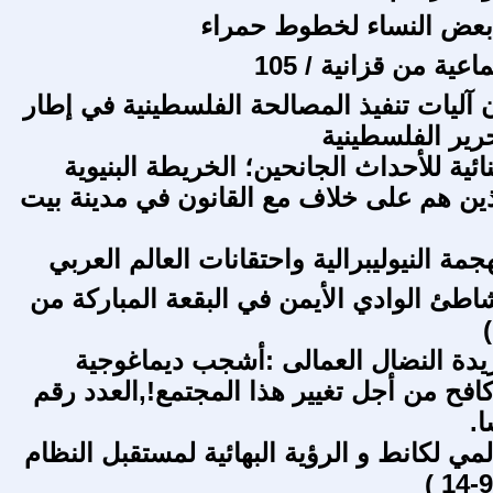
بعض النساء لخطوط حمراء
ية من قزانية / 105
ن آليات تنفيذ المصالحة الفلسطينية في إطار
رير الفلسطينية
نائية للأحداث الجانحين؛ الخريطة البنيوية
ذين هم على خلاف مع القانون في مدينة بيت
جمة النيوليبرالية واحتقانات العالم العربي
اطئ الوادي الأيمن في البقعة المباركة من
ريدة النضال العمالى :أشجب ديماغوجية
كافح من أجل تغيير هذا المجتمع!,العدد رقم
لمي لكانط و الرؤية البهائية لمستقبل النظام