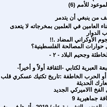
موعود للأمم (6)
ف من ينبغي أن يتدمر
مناء العامين في العلمين بمخرجاته لا يتعدى
ب الدوار
وم الأوكراني المضاد .!!
 حوارات المصالحة الفلسطينية؟
اطئة وجحيم البلاد - ٢ -
 العبرية لكتابي -الثقافة أولاً و أخيراً-
غ أو الحرب الخاطفة :تاريخ تكتيك عسكري قلب
عارك الحديثة
الفخ االاميركي الجديد
ة جماهيرية 9
ثورة الجوع والغضب التشرينية عام/ 2019 وأثرها في بث