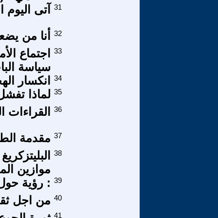
31
آتى اليوم ال
32
أنا من يضع
33
‏اجتماع الأ
سياسة البا
34
انكسار الهج
35
لماذا تفشل
36
القراءات الخ
37
مقدمة الطبعة
38
البليتزكري
موازين الم
39
: رؤية حول 
40
من اجل ثقاف
41