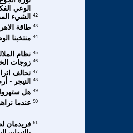
الوعي الف
42
الشيء المف
43
طاقة الاهر
44
منتخبنا ال
45
نظام الملال
46
زوجات الخلي
47
تحالف اثرا 
48
النيجر - أ
49
هل ستهرول 
50
عندما نراهن
51
فريدمان لص
-النيوليبرا