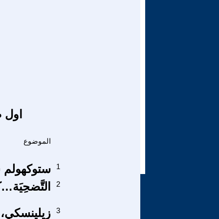
اول ص
الموضوع
1
ستوكهولم س
2
التَّضحِيَة…
3
زيلينسكي، ك