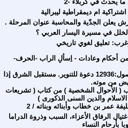
ما يحدث في كربلاء -2
شتراكية ام ديمقراطية ليبرالية
 يعلن الجدّية والمحاسبة عنوان المرحلة .
لخلل في مسيرة اليسار العربي ؟
غرب: تعليق لغوي تاريخي
 أحكام وعادات - اِسألِ الراب -الحرف-
عشتار الفصول:12936 دعوة للتنوير. مستقبل الشرق إذا
نهض من موته.
( الأحوال الشخصية ) من كتاب ( تشريعات
الاسلام والدين السنى الذكورى )
فة عمر بن خطاب وأبنائه وبناته / 2
تيال الرفاق الأعزاء، السبب وذروة الدراما
ا بأرحام النساء