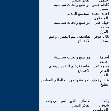
حلمى
الفكر الديني
كاظم حسن
مواضيع وابحاث سياسية
سعيد
احمد الحمد
المجتمع المدني
المندلاوي
جهاد علي
مواضيع وابحاث سياسية
محمد
البرق
بلال عوض
الفلسفة ,علم النفس , وعلم
سلامة
الاجتماع
أسامة
مواضيع وابحاث سياسية
خليفة
محمد عبد
الفلسفة ,علم النفس , وعلم
القادر
الاجتماع
الفار
عبدالرؤوف
العولمة وتطورات العالم المعاصر
بطيخ
راندا
العلمانية، الدين السياسي ونقد
شوقى
الفكر الديني
الحمامصى