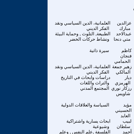
عزالدين
العلمانية، الدين السياسي ونقد
مبارك
الفكر الديني
عبدالاحد
الطبيعة, التلوث , وحماية البيئة
متي دنحا
ونشاط حركات الخضر
كاظم
سيرة ذاتية
فنجان
الحمامي
زهير جمعة
العلمانية، الدين السياسي ونقد
المالكي
الفكر الديني
ديار
دراسات وابحاث في التاريخ
الهرمزي
والتراث واللغات
رزكار نوري
المجتمع المدني
شاويس
مؤيد
السياسة والعلاقات الدولية
الحسيني
العابد
لبيب
ابحاث يسارية واشتراكية
سلطان
وشيوعية
أحمد
الفلسفة ,علم النفس , وعلم