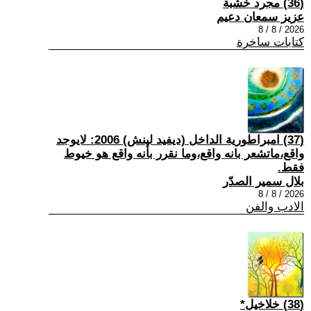
(36) مجرد خشبة
عزيز سمعان دعيم
2026 / 8 / 8
كتابات ساخرة
(37) امبراطورية الداخل (ديفيد لينش) 2006: لايوجد
واقع،ماتشعر بانه واقع،وما نقرر بأنه واقع هو خيوط
فقط.
بلال سمير الصدّر
2026 / 8 / 8
الادب والفن
(38) خلاخيل*