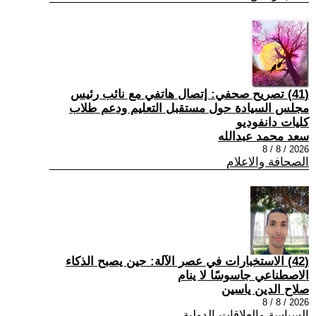
(41) تصريح صحفي: إتصال هاتفي مع نائب رئيس
مجلس السيادة حول مستقبل التعليم ودعم طلاب
كليات دانفوديو
سعد محمد عبدالله
2026 / 8 / 8
الصحافة والاعلام
(42) الاستخبارات في عصر الآلة: حين يصبح الذكاء
الاصطناعي جاسوسًا لا ينام
صلاح الدين ياسين
2026 / 8 / 8
السياسة والعلاقات الدولية