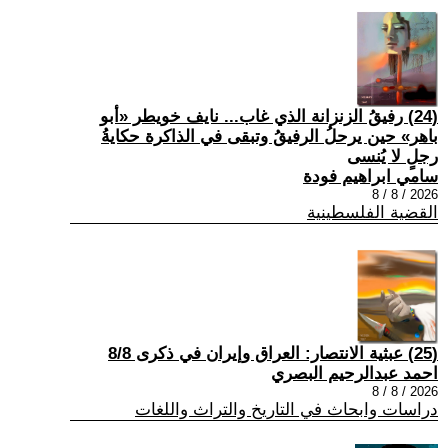
(24) رفيقُ الزنزانة الذي غاب... نايف خويطر «أبو
باهر» حين يرحلُ الرفيقُ وتبقى في الذاكرة حكايةُ
رجلٍ لا يُنسى
سامي ابراهيم فودة
2026 / 8 / 8
القضية الفلسطينية
(25) عبثية الانتصار: العراق وإيران في ذكرى 8/8
احمد عبدالرحيم البصري
2026 / 8 / 8
دراسات وابحاث في التاريخ والتراث واللغات