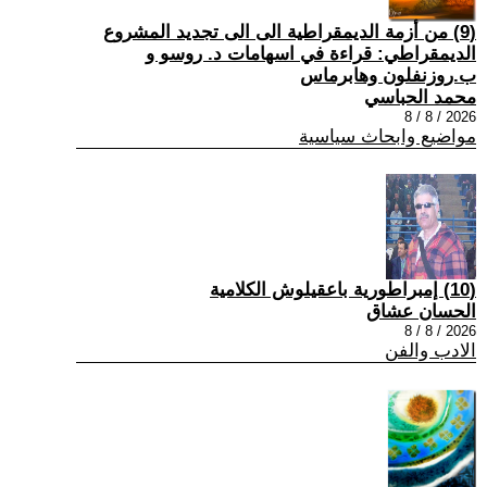
(9) من أزمة الديمقراطية الى الى تجديد المشروع
الديمقراطي: قراءة في اسهامات د. روسو و
ب.روزنفلون وهابرماس
محمد الحباسي
2026 / 8 / 8
مواضيع وابحاث سياسية
(10) إمبراطورية باعقيلوش الكلامية
الحسان عشاق
2026 / 8 / 8
الادب والفن