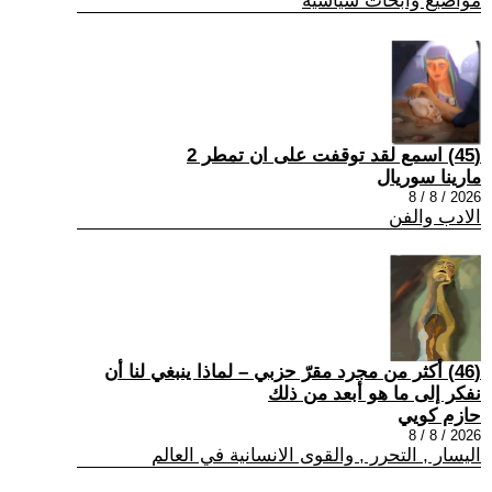
مواضيع وابحاث سياسية
(45) اسمع لقد توقفت على ان تمطر 2
مارينا سوريال
2026 / 8 / 8
الادب والفن
(46) أكثر من مجرد مقرّ حزبي – لماذا ينبغي لنا أن
نفكر إلى ما هو أبعد من ذلك
حازم كويي
2026 / 8 / 8
اليسار , التحرر , والقوى الانسانية في العالم