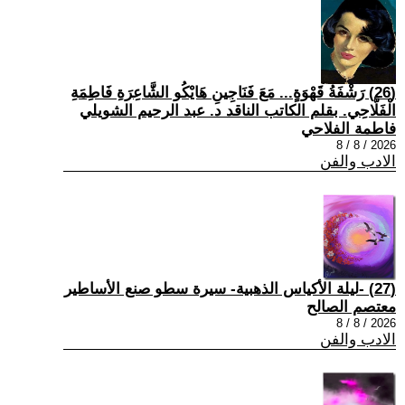
(26) رَشْفَةُ قَهْوَةٍ... مَعَ فَنَاجِينِ هَايْكُو الشَّاعِرَةِ فَاطِمَةِ
الْفَلَّاحِي. بقلم الكاتب الناقد د. عبد الرحيم الشويلي
فاطمة الفلاحي
2026 / 8 / 8
الادب والفن
(27) -ليلة الأكياس الذهبية- سيرة سطو صنع الأساطير
معتصم الصالح
2026 / 8 / 8
الادب والفن