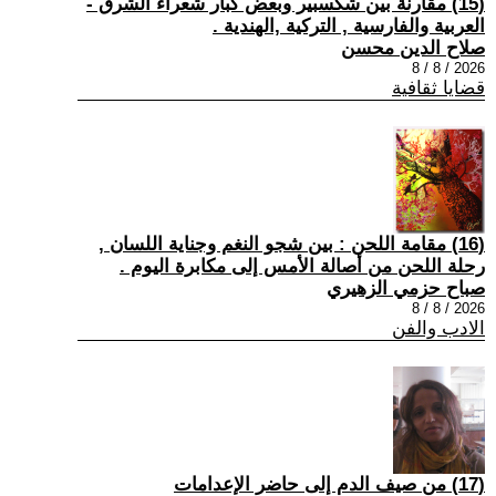
(15) مقارنة بين شكسبير وبعض كبار شعراء الشرق -
العربية والفارسية , التركية ,الهندية .
صلاح الدين محسن
2026 / 8 / 8
قضايا ثقافية
(16) مقامة اللحن : بين شجو النغم وجناية اللسان ,
رحلة اللحن من أصالة الأمس إلى مكابرة اليوم .
صباح حزمي الزهيري
2026 / 8 / 8
الادب والفن
(17) من صيف الدم إلى حاضر الإعدامات