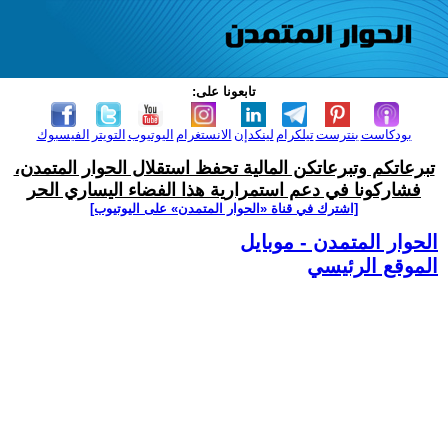
تابعونا على:
بودكاست
بنترست
تيلكرام
لينكدإن
الانستغرام
اليوتيوب
التويتر
الفيسبوك
تبرعاتكم وتبرعاتكن المالية تحفظ استقلال الحوار المتمدن،
فشاركونا في دعم استمرارية هذا الفضاء اليساري الحر
[اشترك في قناة ‫«الحوار المتمدن» على اليوتيوب]
الحوار المتمدن - موبايل
الموقع الرئيسي