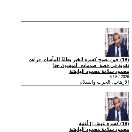
(18) حين تصبح كسرة الخبز بطلةً للمأساة: قراءة
نقدية في قصة -صدمات- لميسون حنا
محمود سلامة محمود الهايشة
2026 / 8 / 8
الارهاب, الحرب والسلام
(19) كسرة عيش || أغنية
محمود سلامة محمود الهايشة