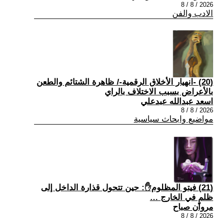
2026 / 8 / 8
الادب والفن
(20) -انهيار الأخلاق الرقمية-/ ظاهرة الشتائم والطعن
بالأعراض بسبب الاختلاف بالراي
اسعد عبدالله عبدعلي
2026 / 8 / 8
مواضيع وابحاث سياسية
(21) فيتو المظلوم✋: حين تتحول قذارة الداخل إلى
ظلمٍ في الخارج …
مروان صباح
2026 / 8 / 8