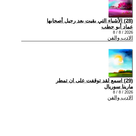
(28) الأشياء التي بقيت بعد رحيل أصحابها
عماد أبو حطب
2026 / 8 / 8
الادب والفن
(29) اسمع لقد توقفت على ان تمطر
مارينا سوريال
2026 / 8 / 8
الادب والفن