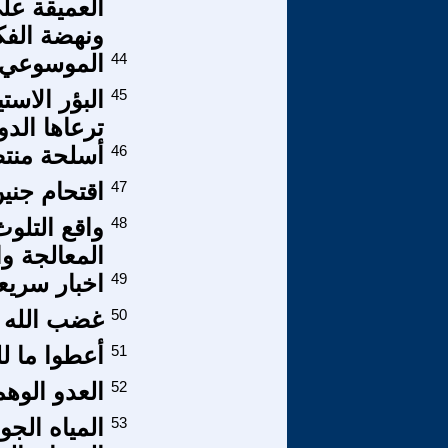
العميقة عل
ونهضة الفك
44
الموسوعي ح
45
البؤر الاستي
ترعاها الدو
46
أسلحة منتص
47
اقتحام جني
48
واقع التل
المعالجة وا
49
اخبار سريع
50
غضب الله ع
51
أعطوا ما لل
52
العدو الوه
53
المياه الجو