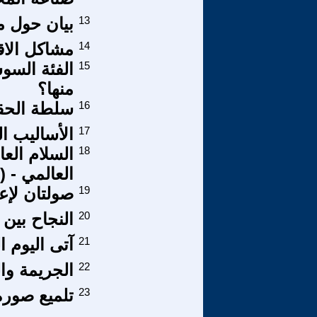
13
بيان حول م
14
مشاكل الا
15
الفئة السوس
منها؟
16
سلطة الحقيق
17
الأساليب ال
18
السلام العا
العالمي - (7-14 )
19
صولتان لإ
20
النجاح بين 
21
آتى اليوم ال
22
الجريمة وا
23
تلميع صورة 