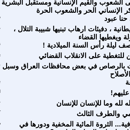
ى الشعوب والقيم الإنسانية ومستقبل البشرية
ر الإنساني الحر والشعوب الحرة
نا عبود
ف
طانية ، دفيئات ارهاب تبنيها شبيبة التلال ،
م
لة ويغطيها القضاء
ف ليلة رأس السنة الميلادية !
ن
ن للتغطية على الانقلاب القضائي
ي
وث بالرصاص في بعض محافظات العراق وسبل
س
لأصلاح
ة
ب
ليهم!
ا
ه لله وما للإنسان للإنسان
ح
مي والطرف الثالث
ك
فية... الثروة المائية المخفية ودورها في
ر