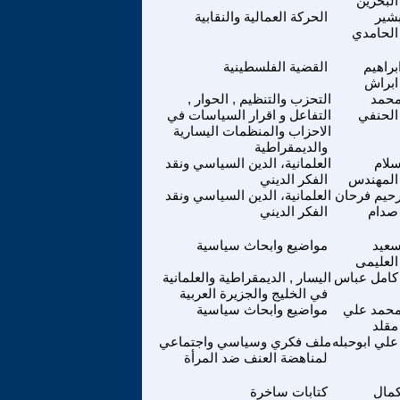
البحرين
شير
الحركة العمالية والنقابية
الحامدي
براهيم
القضية الفلسطينية
ابراش
حمد
التحزب والتنظيم , الحوار ,
الحنفي
التفاعل و اقرار السياسات في
الاحزاب والمنظمات اليسارية
والديمقراطية
لام
العلمانية، الدين السياسي ونقد
المهندس
الفكر الديني
حيم فرحان
العلمانية، الدين السياسي ونقد
صدام
الفكر الديني
عيد
مواضيع وابحاث سياسية
العليمى
كامل عباس
اليسار , الديمقراطية والعلمانية
في الخليج والجزيرة العربية
حمد علي
مواضيع وابحاث سياسية
مقلد
علي ابوحبله
ملف فكري وسياسي واجتماعي
لمناهضة العنف ضد المرأة
مال
كتابات ساخرة