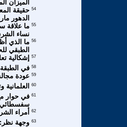
الميزان الم
54
حقيقة المع
الدهور مار
55
ما علاقة س
نساء الشرق
56
ما الذي أظ
الطبقي لل
57
إشكالية تع
58
في الطبقة 
59
عودة مجال
60
العلمانية وت
61
في حوار مع
سفسطائي عر
62
أمراء الشر
63
وجهة نظر: ا