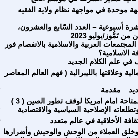
ة موحدة في مواجهة نظام ولاية الفقيه
شرة أسبوعية – العدد السّابع والعشرون،
ا
من تَمُّوز/يوليو 2023
لمجتمعات العربية والاسلامية بالانفصام فور
س
فة الاسلامية؟
 في علم الكلام الجديد
لية وعلاقتها بالليبرالية ( فهم العالم المعاصر
ل
ديد _ مقدمة
ح
متاحة امام امريكا لوقف تطور الصين ( 3 )
طلعاته الإصلاحية السياسية والاقتصادية
ف
افة الأخلاقية في عالم متعدد
ز
ة وخلق العملاء من الوحش والوحيش وأضرارها
م