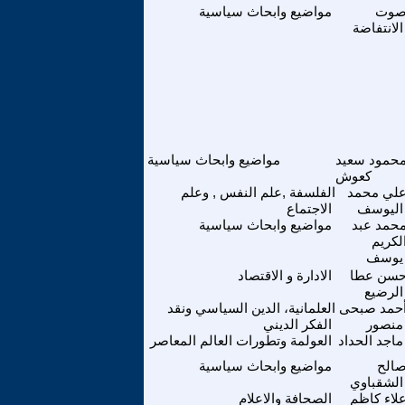
وت
مواضيع وابحاث سياسية
الانتفاضة
حمود سعيد
مواضيع وابحاث سياسية
كعوش
لي محمد
الفلسفة ,علم النفس , وعلم
اليوسف
الاجتماع
حمد عبد
مواضيع وابحاث سياسية
لكريم
يوسف
سن عطا
الادارة و الاقتصاد
الرضيع
حمد صبحى
العلمانية، الدين السياسي ونقد
منصور
الفكر الديني
ماجد الحداد
العولمة وتطورات العالم المعاصر
الح
مواضيع وابحاث سياسية
الشقباوي
لاء كاظم
الصحافة والاعلام