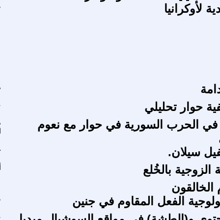
ية لأوكرانيا
ص
دامة
م
ية حوار تحليلي
ع
 في الحرب السورية في حوار مع نعوم
م
ا
فيل سيلان.
ح
 الزوجية بالخُلع
أ
م الخالقون
لوجية الفعل المقاوم في جنين
ص
توى و(الطشة) في مواقع السوشيال ميديا
ع