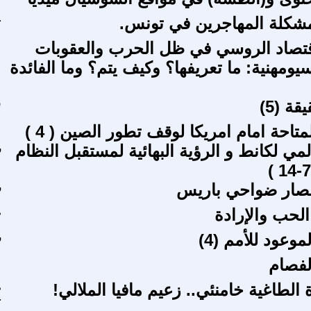
شكلة المهاجرين في تونس.
ح
قتصاد الروسي في ظل الحرب والعقوبات
يومهنية: ما تعريفها؟ وكيف يتم؟ وما الفائدة
ة (5)
س
متاحة امام امريكا لوقف تطور الصين ( 4 )
لمي لكانط و الرؤية البهائية لمستقبل النظام
ر
عصار ضواحي باريس
ر
الحب والإرادة
م
موعود للأمم (4)
ر
لفصام
الطاغية خامنئي.. زعيم مافيا الملالي!
م
ح