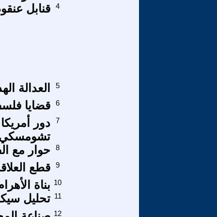
4
قنابل عنقود
5
العدالة اله
6
قضايا فلسف
7
دور أمريكا
تشومسكي
8
حوار مع ال
9
قطع العلاقة
10
بناة الأهرا
11
تحليل سيكو
12
صناعة المح