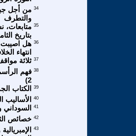
34
من أجل جبه
والتطرف
35
متابعات، ن
بتاريخ الثامن 
36
هل اصيبت ا
انتهاء الخلا
37
ثلاثة مواقف
38
فهم الرأسما
2)
39
الكتاب الج
40
الأساليب ال
41
السوداني وت
42
خصائص الثق
43
الإمبريالي