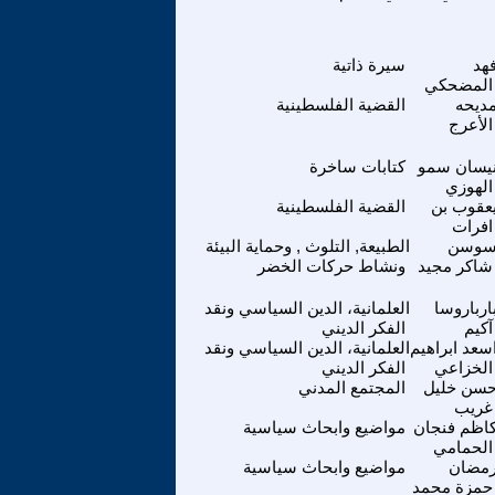
هد
سيرة ذاتية
المضحكي
ديحه
القضية الفلسطينية
الأعرج
يسان سمو
كتابات ساخرة
الهوزي
عقوب بن
القضية الفلسطينية
افرات
وسن
الطبيعة, التلوث , وحماية البيئة
شاكر مجيد
ونشاط حركات الخضر
ارباروسا
العلمانية، الدين السياسي ونقد
آكيم
الفكر الديني
سعد ابراهيم
العلمانية، الدين السياسي ونقد
الخزاعي
الفكر الديني
سن خليل
المجتمع المدني
غريب
اظم فنجان
مواضيع وابحاث سياسية
الحمامي
مضان
مواضيع وابحاث سياسية
حمزة محمد