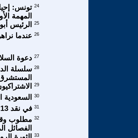
24
تونس: إحيا
المهمة الأو
25
الرئيس أبو
26
عندما نراهن 
27
دعوة السلا
28
المستشرق ج
29
الاشتراكيون
30
السعودية ال
31
في نقد 13 نيسان (18) القطاع المصرفي
32
مطلوب وقف 
الفصائل ال
33
الثورة الر