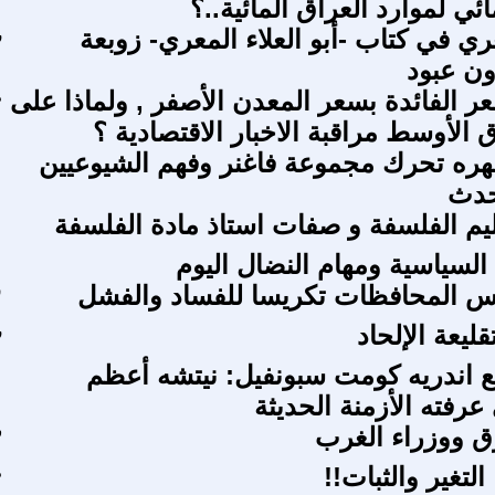
ائي لموارد العراق المائية..؟
ري في كتاب -أبو العلاء المعري- زوبعة
ر
ون عبود
عر الفائدة بسعر المعدن الأصفر , ولماذا على
م
 الأوسط مراقبة الاخبار الاقتصادية ؟
هره تحرك مجموعة فاغنر وفهم الشيوعيين
حدث
ليم الفلسفة و صفات استاذ مادة الفلسفة
السياسية ومهام النضال اليوم
س المحافظات تكريسا للفساد والفشل
س
قليعة الإلحاد
ر
 اندريه كومت سبونفيل: نيتشه أعظم
فته الأزمنة الحديثة
ق ووزراء الغرب
ف
لتغير والثبات!!
م