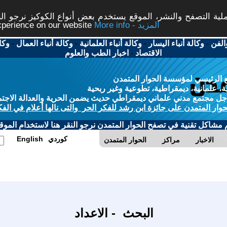
ة التصفح والنشر، الموقع يستخدم بعض أنواع الكوكيز نرجو النق
More info - المزيد
experience on our website
الفن
-
وكالة أنباء اليسار
-
وكالة أنباء العلمانية
-
وكالة أنباء العمال
-
وكا
الاقتصاد
-
اخبار الطب والعلوم
 الرئيسي لمؤسسة الحوار المتمدن
، علمانية، ديمقراطية، تطوعية وغير ربحية
ل مجتمع مدني علماني ديمقراطي حديث يضمن الحرية والعدالة الاجتم
حوار المتمدن على جائزة ابن رشد للفكر الحر والتى نالها أعلام في الفك
م مشاكل تقنية في تصفح الحوار المتمدن نرجو النقر هنا لاستخدام الموقع
كوردي
English
الاخبار
مراكز
الحوار المتمدن
البحث - الاعداد