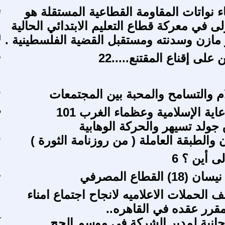
ء نواتات المقاومة القطاعية المستقلة هو
ب
لى في معركة قطاع التعليم الابتدائي الحالية
 مازن وسدنته ومستقبل القضية الفلسطينية .
ا
على إقناع المقتنع.....22
م
م والتسامح والمحبة بين المجتمعات
س
سلسلة الدعاية الإسلامية وعظماء الغرب 101
ر
ولد تسيهر والحركة الوهابية
 والطبقة العاملة ( من روزنامة الثورة )
س
ى أين ؟ 6
م
الحملات الاعلاميه لانجاح اجتماع امناء
مقرر عقده في القاهره..
وحانية لمدير الشركة في موسم الحج
ك