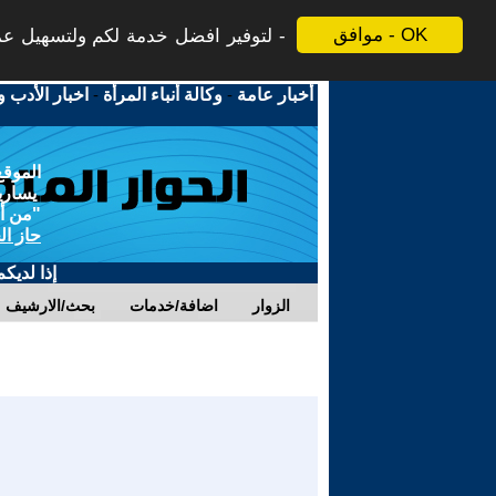
موافق - OK
لتوفير افضل خدمة لكم ولتسهيل عملي
أخبار عامة
-
وكالة أنباء المرأة
-
اخبار الأدب و
الموقع
يسارية
"من أج
حاز ال
إذا لديك
الزوار
اضافة/خدمات
بحث/الارشيف