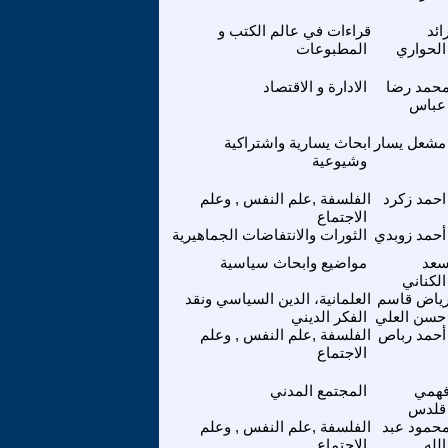
ائد
قراءات في عالم الكتب و
الحواري
المطبوعات
حمد رضا
الادارة و الاقتصاد
عباس
مشعل يسار
ابحاث يسارية واشتراكية
وشيوعية
احمد زكرد
الفلسفة ,علم النفس , وعلم
الاجتماع
أحمد زوبدي
الثورات والانتفاضات الجماهيرية
عد
مواضيع وابحاث سياسية
الكناني
ياض قاسم
العلمانية، الدين السياسي ونقد
حسن العلي
الفكر الديني
أحمد رباص
الفلسفة ,علم النفس , وعلم
الاجتماع
همي
المجتمع المدني
قلدس
حمود عبد
الفلسفة ,علم النفس , وعلم
الله
الاجتماع