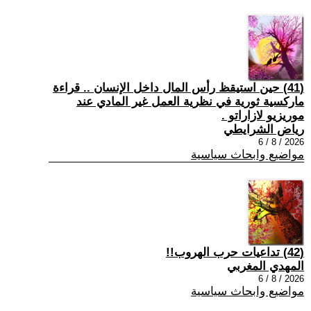
(41) حين استيقظ رأس المال داخل الإنسان .. قراءة
ماركسية ثورية في نظرية العمل غير المادي عند
موريزيو لازاراتو .
رياض الشرايطي
2026 / 8 / 6
مواضيع وابحاث سياسية
(42) تداعيات حرب الهروب!!
المهدي المغربي
2026 / 8 / 6
مواضيع وابحاث سياسية