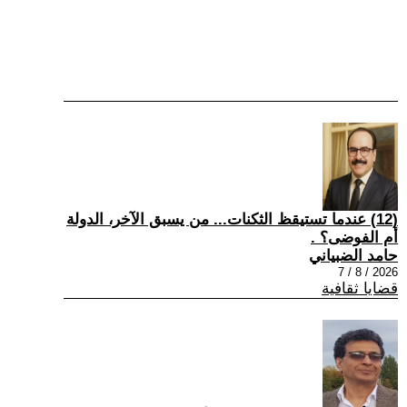
(12) عندما تستيقظ الثكنات... من يسبق الآخر، الدولة
أم الفوضى؟ .
حامد الضبياني
2026 / 8 / 7
قضايا ثقافية