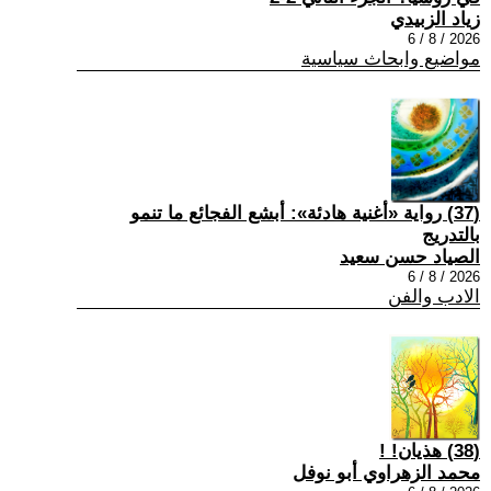
زياد الزبيدي
2026 / 8 / 6
مواضيع وابحاث سياسية
(37) رواية «أغنية هادئة»: أبشع الفجائع ما تنمو
بالتدريج
الصياد حسن سعيد
2026 / 8 / 6
الادب والفن
(38) هذيان! !
محمد الزهراوي أبو نوفل