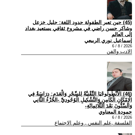
(45) حين تعبر الطفولة حدود اللغة: جليل خزعل
وشاكر حسن راضي في مشروع ثقافي يستعيد بغداد
إلى العالم
إسماعيل نوري الربيعي
2026 / 8 / 6
الادب والفن
(46) الْأَنْطُولُوجْيَا التِّقْنِيَّةُ لِلسِّحْرِ وَالْعَدَمِ: دِرَاسَةٌ فِي
الْإِمْكَانِ الْكَامِنِ وَالتَّشْكِيلِ الْوُجُودِيِّ -الجُزْءُ الثَّانِي
وَالسِّتُّونَ بَعْدَ الثَّلَاثِمِائَةِ-
حمودة المعناوي
2026 / 8 / 6
الفلسفة ,علم النفس , وعلم الاجتماع