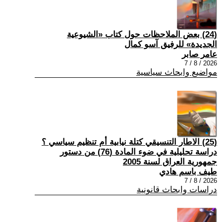
(24) بعض الملاحظات حول كتاب «الشيوعية
الجديدة» للرفيق آسو كمال
عامر صابر
2026 / 8 / 7
مواضيع وابحاث سياسية
(25) الاطار التنسيقي كتلة نيابية أم تنظيم سياسي ؟
دراسة تحليلية في ضوء المادة (76) من دستور
جمهورية العراق لسنة 2005
طيف باسم هادي
2026 / 8 / 7
دراسات وابحاث قانونية