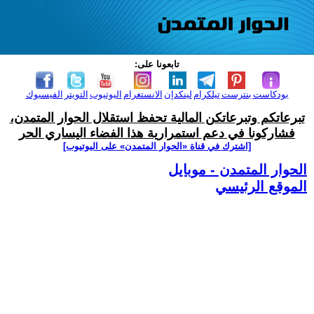
تابعونا على:
بودكاست
بنترست
تيلكرام
لينكدإن
الانستغرام
اليوتيوب
التويتر
الفيسبوك
تبرعاتكم وتبرعاتكن المالية تحفظ استقلال الحوار المتمدن،
فشاركونا في دعم استمرارية هذا الفضاء اليساري الحر
[اشترك في قناة ‫«الحوار المتمدن» على اليوتيوب]
الحوار المتمدن - موبايل
الموقع الرئيسي