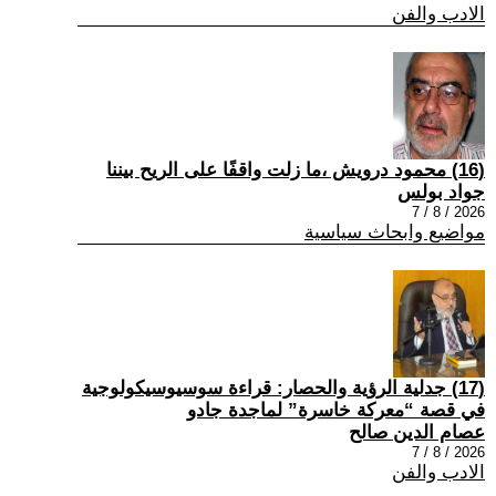
الادب والفن
(16) محمود درويش ،ما زلت واقفًا على الريح بيننا
جواد بولس
2026 / 8 / 7
مواضيع وابحاث سياسية
(17) جدلية الرؤية والحصار: قراءة سوسيوسيكولوجية
في قصة “معركة خاسرة” لماجدة جادو
عصام الدين صالح
2026 / 8 / 7
الادب والفن