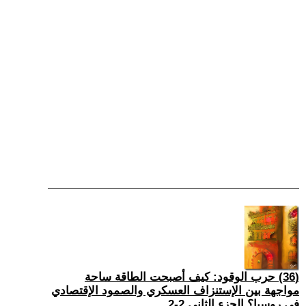
(36) حرب الوقود: كيف أصبحت الطاقة ساحة
مواجهة بين الإستنزاف العسكري والصمود الإقتصادي
في روسيا؟ الجزء الثاني 2-2