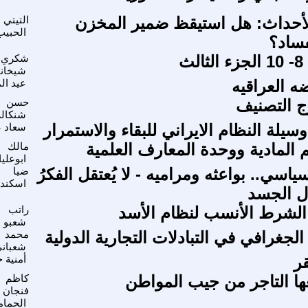
أحداث: هل استيقظ ضمير المخزن
التيتي
الحبيب
فساد؟
ث
شكري
شيخان
ه العراقيه
عيد ال
رج التصنيف
حسن
شنكال
سيلة النظام الايراني للبقاء والاستمرار
سعاد ع
م المادية ووحدة المعارف العلمية
مالك
ابوعليا
سياسي.. بواعثه ومراميه - لا يُعتقل الفكرُ
ضيا
اسكندر
قال الجسد
الشرط الأنسب لنظام الأسد
راتب
شعبو
الجغرافي في التبادلات التجارية الدولية
محمد
شعبان
ر
أمنية 
عها التاجر من جيب المواطن
كاظم
فنجان
الحما