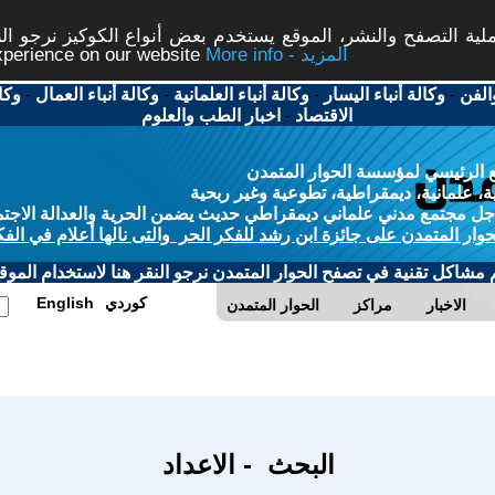
ة التصفح والنشر، الموقع يستخدم بعض أنواع الكوكيز نرجو النق
More info - المزيد
experience on our website
الفن
-
وكالة أنباء اليسار
-
وكالة أنباء العلمانية
-
وكالة أنباء العمال
-
وكا
الاقتصاد
-
اخبار الطب والعلوم
 الرئيسي لمؤسسة الحوار المتمدن
، علمانية، ديمقراطية، تطوعية وغير ربحية
ل مجتمع مدني علماني ديمقراطي حديث يضمن الحرية والعدالة الاجتم
حوار المتمدن على جائزة ابن رشد للفكر الحر والتى نالها أعلام في الفك
م مشاكل تقنية في تصفح الحوار المتمدن نرجو النقر هنا لاستخدام الموقع
كوردي
English
الاخبار
مراكز
الحوار المتمدن
البحث - الاعداد