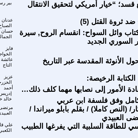
 قسد؛ “خيار أمريكي لتحقيق الانتقال
بير رس
ضد ثروة القتل (5)
عدنان
الصباح
تاب وائل السواح: انقسام الروح, سيرة
حسان
الجمال
ر السوري الجديد
فايز
الخواج
ل الأنوثة المقدسة عبر التاريخ
عائشة
التاج
الكتابة الرخيصة:
عزيز
الخزر
عادة الأمور إلى نصابها مهما كلف ذلك…
أحمد
إدريس
كامل وفق فلسفة ابن عربي
خالد خ
/ (النص كاملا) / بقلم بابلو ميراندا /
مرتضى
العبيد
ضى العبيدي
فسي للطاقة السلبية التي يفرغها الطبيب
علي قا
الكعبي