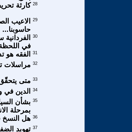
28
كارثة تحري
29
الاعيب الص
حاسوبنا...
30
الفردانية
في اللحظة 
31
الفقه هو تدب
32
مراسلات تل 
33
متى يتحقّق
34
الدين في وس
35
بشأن السيا
بمرحلة الان
36
هل النسخ ف
37
تهويد الضف