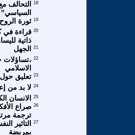
18
التحالف مع
السياسي”
19
ثورة الروح 
20
قراءة في ك
ذاتية لليسا
21
الجهل
22
،تساؤلات حو
الاسلامي
23
تعليق حول 
24
لا بد من إ
25
الانسان ال
26
صراع الأفكار
ترجمة مرت
27
التاثير الن
بمريضة