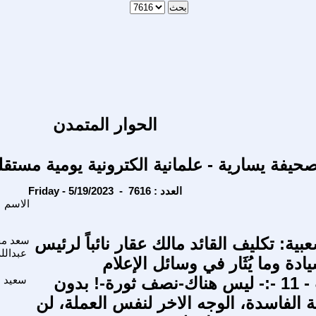
الحوار المتمدن
حيفة يسارية - علمانية الكترونية يومية مستقل
Friday - 5/19/2023 - العدد : 7616
الاسم
بية: تكليف القائد مالك عقار نائباً لرئيس
سعد مح
عبدالله
ة وما يُثَار في وسائل الإعلام
فيسبوكيات - 11 -:- ليس هناك-نصف ثورة-! بدون
سعيد ع
ة الفاسدة، الوجه الاخر لنفس العملة، لن