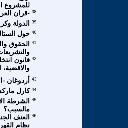
للمشروع ا
38
-قران العرا
39
الدولة وكر 
40
حول الستالي
41
الحقوق وال
والتشريعا
42
قانون انت
والاقضية، ا
43
أردوغان -ال
44
كارل مارك
45
الشرطة الا
مالسبب؟
46
العنف الجن
نظام القهر