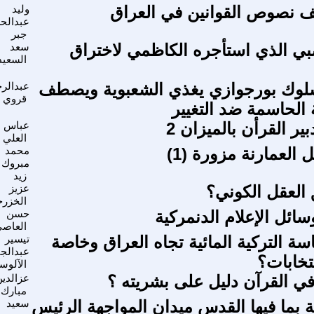
ف نصوص القوانين في العراق
وليد
عبدالح
جبر
بي الذي استأجره الكاظمي لاختراق
سعد
السعي
 سلوك بورجوازي يغذي الشعبوية ويصطف
عبدالر
قروي
الحاسمة ضد التغيير
ير القرأن بالميزان 2
عباس 
العلي
العمارنة مزورة (1)‏
محمد
مبروك أ
زيد
 العقل الكوني؟
عزيز
الخزر
ائل الإعلام الدنمركية
حسن
العاص
سة التركية المائية تجاه العراق وخاصة
تيسير
عبدالجب
تخابات؟
الآلوس
ي القرآن دليل على بشريته ؟
عزالدي
مبارك
ة بما فيها القدس ميدان المواجهة الرئيس
سعيد