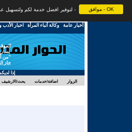
موافق - OK
لتوفير افضل خدمة لكم ولتسهيل عملي
أخبار عامة
-
وكالة أنباء المرأة
-
اخبار الأدب و
الموقع
يسارية
"من أج
حاز ال
إذا لديك
الزوار
اضافة/خدمات
بحث/الارشيف