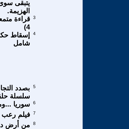
يتبقى سوى
الهزيمة.
3
4)
4
إسقاط حكم
شامل
5
بصدد التجار
سلسلة حلقا
6
سوريا ...وم
7
فيلم رعب 
8
من أرض دلم