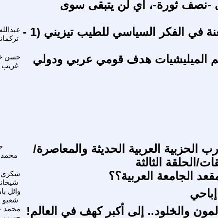
 -نصف ثورة-، اي لن يتبقى سوى
قراءة متمعنة في الفكر السياسي للطيب تيزيني (1 -
عبدالله
تركمان
 الميليشيات هدف قومي عربي ودولي
حسن خل
غريب
ب الحزبية العربية الحديثة والمعاصرة/
ح
محمد 
ت/الحلقة الثالثة
قعد الجامعة العربية؟؟
شكري
شيخان
إباحي
وائل با
شعبو
ون والخلود.. إلى أكبر كهف في العالم!
محمد ع
حسين -