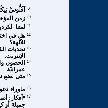
9
آفُلُّوسْ نِيكْر
10
زمن المؤخر
11
لغتنا الكردي
12
هل في اختل
للآلهة؟
13
تحديات الك
الإنترنت.
14
الحصون والم
عمرانيّة
15
متى نضع نه
16
ماوراء دعو
17
*أفكار: أصد
جميلة أو ك