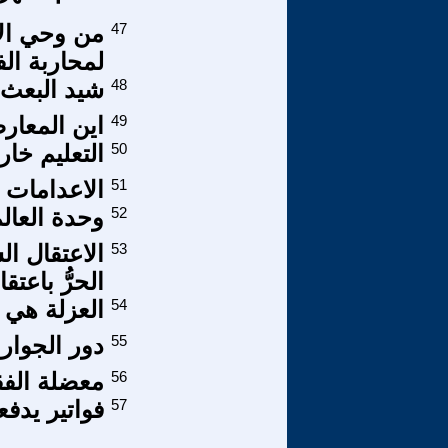
47
من وحي ال
لمحاربة ال
48
شيد البعث 8- 10 الجزء الثال
49
اين المعارض
50
التعليم خا
51
الاعدامات و
52
وحدة العال
53
الاعتقال ال
الحرُّ باعت
54
العزلة هي 
55
دور الجوار 
56
معضلة الفق
57
فواتير يدف