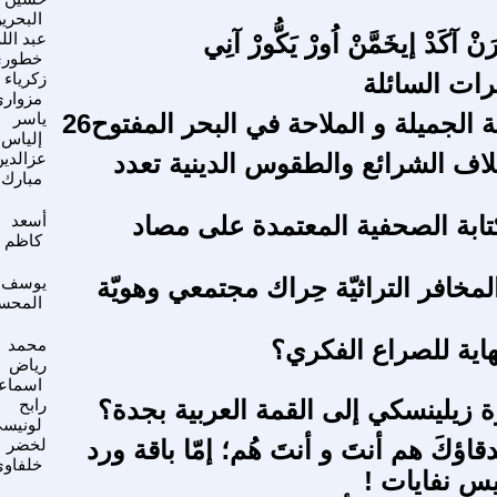
البحري
َنْ آكَدْ إيخَمَّنْ اُورْ يَكُّورْ آنِي
عبد الل
خطور
ات السائلة
زكرياء
مزوار
ة الجميلة و الملاحة في البحر المفتوح26
ياسر
إلياس
اف الشرائع والطقوس الدينية تعدد
عزالدي
مبارك
تابة الصحفية المعتمدة على مصاد
أسعد
كاظم
خافر التراثيّة حِراك مجتمعي وهويّة
يوسف
المحس
اية للصراع الفكري؟
محمد
رياض
اسماع
ة زيلينسكي إلى القمة العربية بجدة؟
رابح
لونيس
قاؤكَ هم أنتَ و أنتَ هُم؛ إمّا باقة ورد
لخضر
خلفاو
يس نفايات !