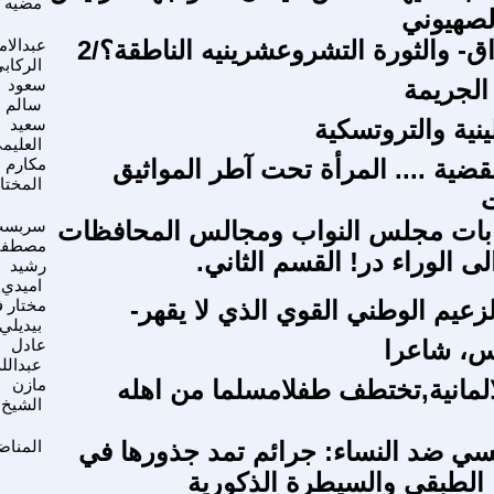
مضيه
لصهيوني
ق- والثورة التشروعشرينيه الناطقة؟/2
عبدالام
الركاب
الجريمة
سعود
سالم
نية والتروتسكية
سعيد
العليم
قضية .... المرأة تحت آطر المواثيق
مكارم
المختا
ت
خابات مجلس النواب ومجالس المحافظات
سربس
مصطف
لى الوراء در! القسم الثاني.
رشيد
اميدي
زعيم الوطني القوي الذي لا يقهر-
مختار ف
بيديلي
س، شاعرا
عادل
عبدالله
لمانية,تختطف طفلامسلما من اهله
مازن
الشيخ
سي ضد النساء: جرائم تمد جذورها في
المناض
 الطبقي والسيطرة الذكورية