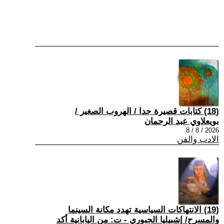
(18) كتابات قصيرة جدا / الهروب الصغير /
بويعلاوي عبد الرحمان
2026 / 8 / 8
الادب والفن
(19) الانتهاكات السياسية تهدد مكانة السينما
والمسرح/ إشبيليا الجبوري - ت: من اليابانية أكد