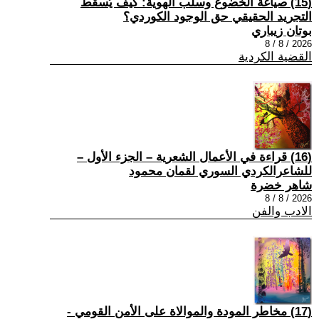
(15) صياغة الخضوع وسلب الهوية: كيف يُسقط
التجريد الحقيقي حق الوجود الكوردي؟
بوتان زيباري
2026 / 8 / 8
القضية الكردية
(16) قراءة في الأعمال الشعرية – الجزء الأول –
للشاعرالكردي السوري لقمان محمود
شاهر خضرة
2026 / 8 / 8
الادب والفن
(17) مخاطر المودة والموالاة على الأمن القومي -