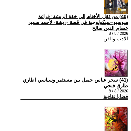
(40) من ثقل الأختام إلى خفة الريشة: قراءة
سوسيو–سيكولوجية في قصة -ريشة- لأحمد سمير
عصام الدين صالح
2026 / 8 / 8
الادب والفن
(41) سحر عباس جميل بين مستثمر وسياسي اطاري
طارق فتحي
2026 / 8 / 8
قضايا ثقافية