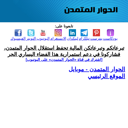
تابعونا على:
بودكاست
بنترست
تيلكرام
لينكدإن
الانستغرام
اليوتيوب
التويتر
الفيسبوك
تبرعاتكم وتبرعاتكن المالية تحفظ استقلال الحوار المتمدن،
فشاركونا في دعم استمرارية هذا الفضاء اليساري الحر
[اشترك في قناة ‫«الحوار المتمدن» على اليوتيوب]
الحوار المتمدن - موبايل
الموقع الرئيسي