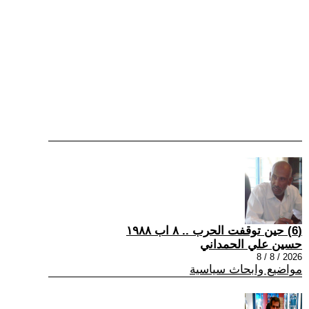
(6) حين توقفت الحرب .. ٨ اب ١٩٨٨
حسين علي الحمداني
2026 / 8 / 8
مواضيع وابحاث سياسية