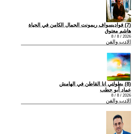
(7) فواديسواف ريمونت الجمال الكامن في الحياة
هاشم معتوق
2026 / 8 / 8
الادب والفن
(8) بطولتي انا القاطن في الهامش
عماد أبو حطب
2026 / 8 / 8
الادب والفن