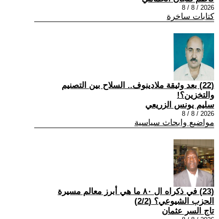
2026 / 8 / 8
كتابات ساخرة
(22) بعد وثيقة ملادينوف.. السلاح بين التصنيم
والتخزين؟!
سليم يونس الزريعي
2026 / 8 / 8
مواضيع وابحاث سياسية
(23) في ذكراه ال ٨٠ ما هي أبرز معالم مسيرة
الحزب الشيوعي؟ (2/2)
تاج السر عثمان