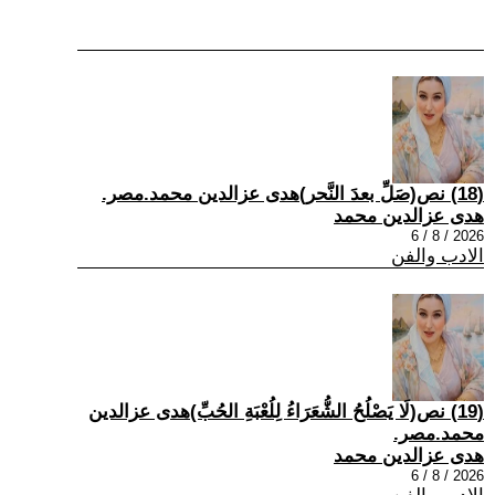
(18) نص(صَلِّ بعدَ النَّحر)هدى عزالدين محمد.مصر.
هدى عزالدين محمد
2026 / 8 / 6
الادب والفن
(19) نص(لَا يَصْلُحُ الشُّعَرَاءُ لِلُعْبَةِ الحُبِّ)هدى عزالدين
محمد.مصر.
هدى عزالدين محمد
2026 / 8 / 6