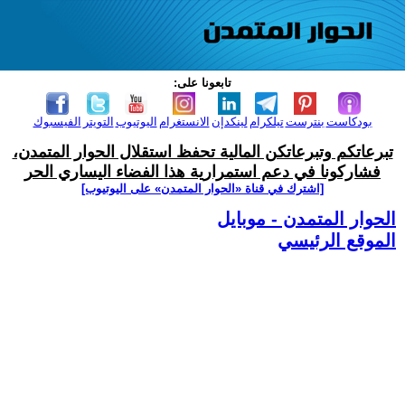
تابعونا على:
بودكاست
بنترست
تيلكرام
لينكدإن
الانستغرام
اليوتيوب
التويتر
الفيسبوك
تبرعاتكم وتبرعاتكن المالية تحفظ استقلال الحوار المتمدن،
فشاركونا في دعم استمرارية هذا الفضاء اليساري الحر
[اشترك في قناة ‫«الحوار المتمدن» على اليوتيوب]
الحوار المتمدن - موبايل
الموقع الرئيسي