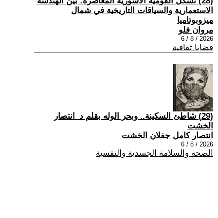
(28) تشكُّل القومية الآشورية المعاصرة: بين الهندسة
الاستعمارية والسياقات التاريخية في شمال
ميزوبوتاميا
مروان فلو
2026 / 8 / 6
قضايا ثقافية
(29) شاطئ السكينة.. وبحر الوله بقلم د_انتصار
الخشت
انتصار كامل جفلان الخشت
2026 / 8 / 6
الصحة والسلامة الجسدية والنفسية