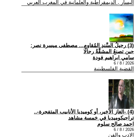
اليسار , الديمقراطية والعلمانية في المغرب العربي
(3) رحيلُ السَّندِ المُقاوم... مصطفى ميسرة نصر:
حين تصنعُ المشقَّةُ رجالًا
سامي ابراهيم فودة
2026 / 8 / 6
القضية الفلسطينية
(4) -الغاز الأخير، أو كوميديا الأنابيب المتفجرة-..
تراجيكوميديا في خمسة مشاهد
احمد صالح سلوم
2026 / 8 / 6
الادب والفن