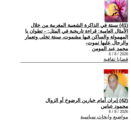
(41) سبتة في الذاكرة الشعبية المغربية من خلال
الأمثال العامية: قراءة تاريخية في المثل: - تطوان يا
المهمولة والساكن فيها مشموت، سبتة تخلى وتعمار
والرجال عليها تموت-
محمد عبد المومن
2026 / 8 / 6
قضايا ثقافية
(42) إيران أمام خيارين الرضوخ أو الزوال
محمود عباس
2026 / 8 / 6
مواضيع وابحاث سياسية