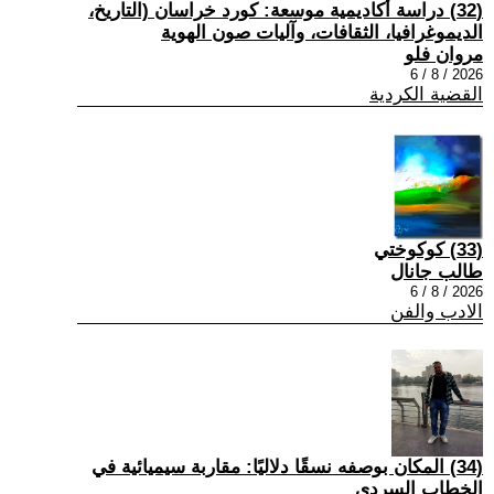
(32) دراسة أكاديمية موسعة: كورد خراسان (التاريخ،
الديموغرافيا، الثقافات، وآليات صون الهوية
مروان فلو
2026 / 8 / 6
القضية الكردية
(33) كوكوختي
طالب جانال
2026 / 8 / 6
الادب والفن
(34) المكان بوصفه نسقًا دلاليًا: مقاربة سيميائية في
الخطاب السردي