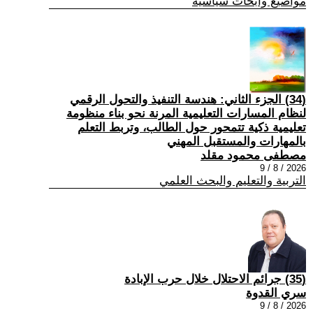
مواضيع وابحاث سياسية
(34) الجزء الثاني: هندسة التنفيذ والتحول الرقمي
لنظام المسارات التعليمية المرنة نحو بناء منظومة
تعليمية ذكية تتمحور حول الطالب، وتربط التعلم
بالمهارات والمستقبل المهني
مصطفى محمود مقلد
2026 / 8 / 9
التربية والتعليم والبحث العلمي
(35) جرائم الاحتلال خلال حرب الإبادة
سري القدوة
2026 / 8 / 9