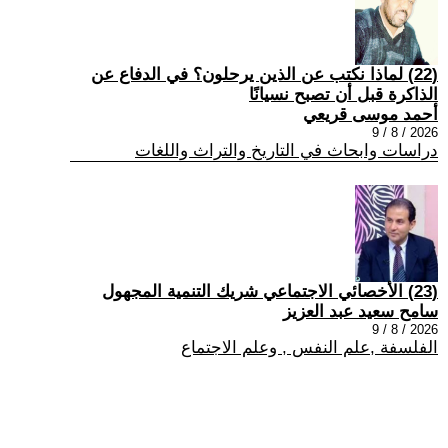
(22) لماذا نكتب عن الذين يرحلون؟ في الدفاع عن
الذاكرة قبل أن تصبح نسيانًا
أحمد موسى قريعي
2026 / 8 / 9
دراسات وابحاث في التاريخ والتراث واللغات
(23) الأخصائي الاجتماعي شريك التنمية المجهول
سامح سعيد عبد العزيز
2026 / 8 / 9
الفلسفة ,علم النفس , وعلم الاجتماع