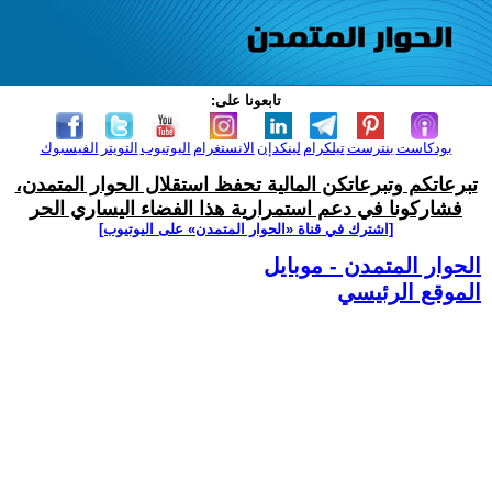
تابعونا على:
بودكاست
بنترست
تيلكرام
لينكدإن
الانستغرام
اليوتيوب
التويتر
الفيسبوك
تبرعاتكم وتبرعاتكن المالية تحفظ استقلال الحوار المتمدن،
فشاركونا في دعم استمرارية هذا الفضاء اليساري الحر
[اشترك في قناة ‫«الحوار المتمدن» على اليوتيوب]
الحوار المتمدن - موبايل
الموقع الرئيسي