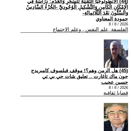
(44) الْأَنْطُولُوجْيَا التِّقْنِيَّةُ لِلسِّحْرِ وَالْعَدَمِ: دِرَاسَةٌ فِي
الْإِمْكَانِ الْكَامِنِ وَالتَّشْكِيلِ الْوُجُودِيِّ -الجُزْءُ السَّادِسُ
وَالسِّتُّونَ بَعْدَ الثَّلَاثِمِائَةِ-
حمودة المعناوي
2026 / 8 / 8
الفلسفة ,علم النفس , وعلم الاجتماع
(45) هل الزمن وهم؟! موقف فيلسوف كامبريدج
جون ماك تاغارت .. تعليق شات جي بي تي
حسين عجيب
2026 / 8 / 8
قضايا ثقافية