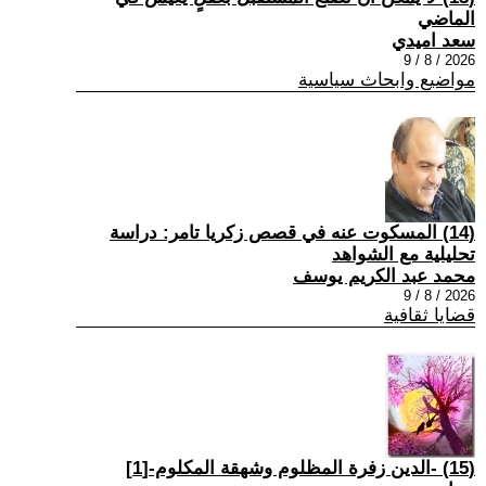
الماضي
سعد اميدي
2026 / 8 / 9
مواضيع وابحاث سياسية
(14) المسكوت عنه في قصص زكريا تامر: دراسة
تحليلية مع الشواهد
محمد عبد الكريم يوسف
2026 / 8 / 9
قضايا ثقافية
(15) -الدين زفرة المظلوم وشهقة المكلوم-[1]