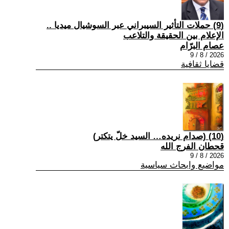
(9) حملات التأثير السيبراني عبر السوشيال ميديا ..
الإعلام بين الحقيقة والتلاعب
عصام البرّام
2026 / 8 / 9
قضايا ثقافية
(10) (صدام نريده… السيد خلّ يتكتر)
قحطان الفرج الله
2026 / 8 / 9
مواضيع وابحاث سياسية