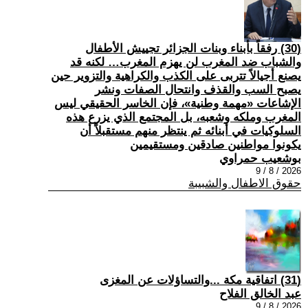
(30) رفقاً بأبناء وبنات الجزائر تجييش الأطفال
والشباب ضد المغرب لن يهزم المغرب… لكنه قد
يصنع أجيالاً تتربى على الكذب والكراهية والتزوير حين
يصبح السب والقذف وانتحال الصفات ونشر
الإشاعات «مهمة وطنية»، فإن الخاسر الحقيقي ليس
المغرب وملكه وشعبه، بل المجتمع الذي يزرع هذه
السلوكيات في أبنائه ثم ينتظر منهم مستقبلاً أن
يكونوا مواطنين صادقين ومستقيمين
بوشعيب حمراوي
2026 / 8 / 9
حقوق الاطفال والشبيبة
(31) اتفاقية مكة ...والتساؤلات عن المغزى
عبد الخالق الفلاح
2026 / 8 / 9